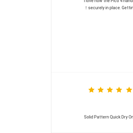
"I love how the Pico 4 han
securely in place. Gettin
Solid Pattern Quick Dry