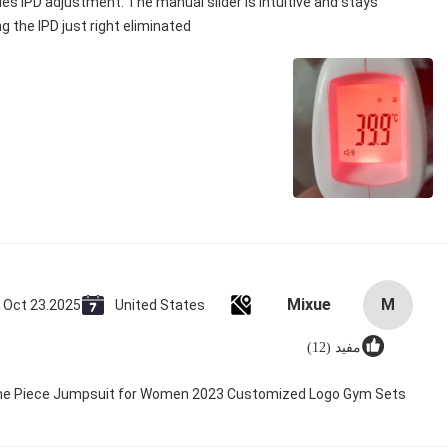
dles IPD adjustment. The manual slider is intuitive and stays
g the IPD just right eliminated！
Mixue
M
Oct 23.2025
United States
مفید (12)
 One Piece Jumpsuit for Women 2023 Customized Logo Gym Sets