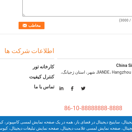
/ 3000)
اطلاعات شرکت ها
China S
کارخانه تور
شرق شهر پارک صنعتی، Qiantan شهر، JIANDE، Hangzhou شهر، استان ژجیانگ،
کنترل کیفیت
تماس با ما
86-10-88888888-8888
تال، ساینیج دیجیتال در فضای باز، همه در یک صفحه نمایش لمسی کامپیوتر، کیوس
جیتال، صفحه نمایش لمسی علامت دیجیتال، صفحه نمایش تبلیغات دیجیتال، کی