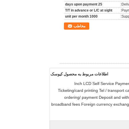
25 days upon payment
Deli
T/T in advance or L/C at sight
Paym
1000 unit per month
Suppl
مخاطب
اطلاعات مربوط به محصول کیوسک
55 Inch LCD Self Service Payme
Ticketing/card printing Tel / transport 
ordering/ payment Deposit and withdr
broadband fees Foreign currency exchange,