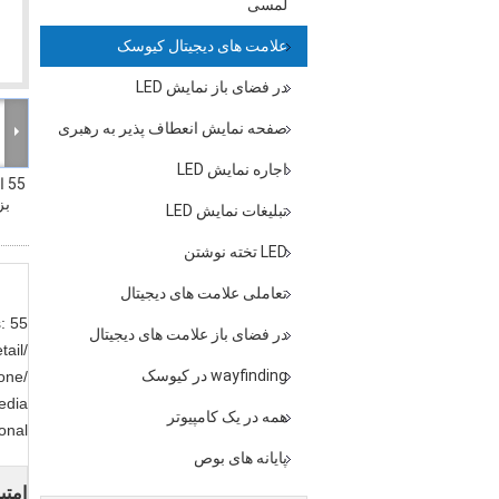
لمسی
علامت های دیجیتال کیوسک
در فضای باز نمایش LED
صفحه نمایش انعطاف پذیر به رهبری
اجاره نمایش LED
55
بز
تبلیغات نمایش LED
LED تخته نوشتن
تعاملی علامت های دیجیتال
:
در فضای باز علامت های دیجیتال
tail/
wayfinding در کیوسک
hone/
edia
همه در یک کامپیوتر
onal
پایانه های بوص
امتی