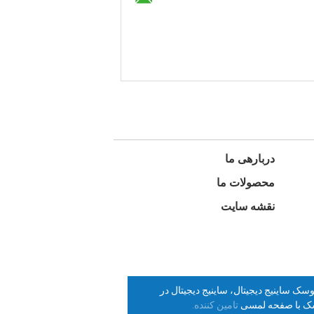
دربارهی ما
محصولات ما
نقشه سایت
ک ساینیج دیجیتال، ساینیج دیجیتال در
وسک با صفحه لمسی
تامین کننده.