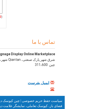
0
(
تماس با ما
ignage Display Online Marketplace
چین. 311،600
ایمیل بفرست
سیاست حفظ حریم خصوصی
|
چین کیوسک دیجی
فضای باز، کیوسک تعاملی، نمایشگر علامت دی