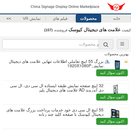
China Signage Display Online Marketplace
خانه
محصولات
فیلم های
نمایش VR
>>
علامت های دیجیتال کیوسک
کیفیت
فروشنده.
(107)
بهترین محصولات
بزرگ 55 اینچ تعاملی اطلاعات تنهایی علامت های دیجیتال
نمایش 1920X1080P
اکنون سؤال کنید
32 اینچ صفحه نمایش طبقه ایستاده ال سی دی، ال سی
دی آندروید AD علامت های دیجیتال پلیر
اکنون سؤال کنید
55 اینچ ال سی دی خود خدمات پرداخت بزرگ علامت های
دیجیتال کیوسک با صفحه کلید چند زبانه
اکنون سؤال کنید