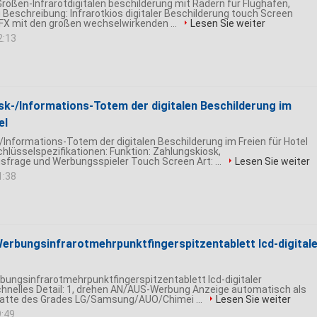
Größen-Infrarotdigitalen beschilderung mit Rädern für Flughafen,
Beschreibung: Infrarotkios digitaler Beschilderung touch Screen
FX mit den großen wechselwirkenden ...
Lesen Sie weiter
2:13
osk-/Informations-Totem der digitalen Beschilderung im
el
-/Informations-Totem der digitalen Beschilderung im Freien für Hotel
hlüsselspezifikationen: Funktion: Zahlungskiosk,
frage und Werbungsspieler Touch Screen Art: ...
Lesen Sie weiter
1:38
Werbungsinfrarotmehrpunktfingerspitzentablett lcd-digital
bungsinfrarotmehrpunktfingerspitzentablett lcd-digitaler
hnelles Detail: 1, drehen AN/AUS-Werbung Anzeige automatisch als
Platte des Grades LG/Samsung/AUO/Chimei ...
Lesen Sie weiter
9:49