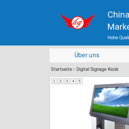
China
Mark
Hohe Quali
Über uns
Startseite
Digital Signage Kiosk
1
2
3
4
5