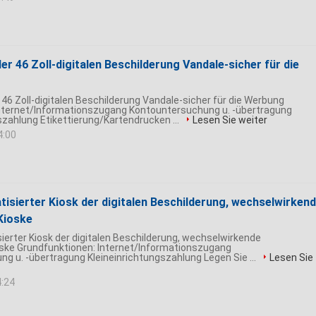
r 46 Zoll-digitalen Beschilderung Vandale-sicher für die
46 Zoll-digitalen Beschilderung Vandale-sicher für die Werbung
ternet/Informationszugang Kontountersuchung u. -übertragung
szahlung Etikettierung/Kartendrucken ...
Lesen Sie weiter
4:00
isierter Kiosk der digitalen Beschilderung, wechselwirken
Kioske
ierter Kiosk der digitalen Beschilderung, wechselwirkende
ske Grundfunktionen: Internet/Informationszugang
g u. -übertragung Kleineinrichtungszahlung Legen Sie ...
Lesen Sie
4:24