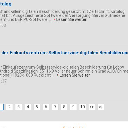
atalog
-Stand-allein digitalen Beschilderung gesetzt mit Zeitschrift, Katalog
aft: 1. Ausgezeichnete Software der Versorgung: Server zufriedene
ent und DER PC-Software ...
Lesen Sie weiter
2:03
 der Einkaufszentrum-Selbstservice-digitalen Beschilderun
r Einkaufszentrum-Selbstservice-digitalen Beschilderung für Lobby
ndroid Spezifikation: 55" 16:9 Voller neuer Schirm ein Grad AUO/Chime
onal) 1920x1080 Rücklicht ...
Lesen Sie weiter
1:37
1
2
3
4
5
6
7
8
9
10
>>
>|