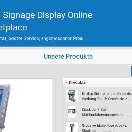
 Signage Display Online
etplace
tät, bester Service, angemessener Preis.
Unsere Produkte
Produkte
Breiten Sie stehenden Kiosk der
Werbung Touch Screen Netz-
digitalen Beschilderung mit
W2000, XP, Vista-systom aus
Kiosk der 7 Zoll-
Multifunktionsinnenwerbungs-
Anzeigen-digitalen
Beschilderung/Kioske
Große vertikale Notenkioske,
JBW64020
Kiosk der digitalen