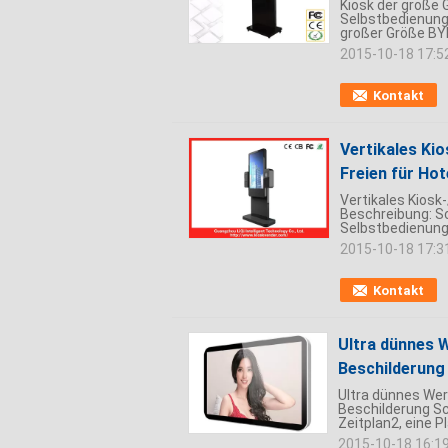
Kiosk der große 
Selbstbedienung 
großer Größe BY
2015-10-18 17:5
Kontakt
Vertikales Ki
Freien für Hot
Vertikales Kiosk
Beschreibung: Sc
Selbstbedienungs
2015-10-18 17:3
Kontakt
Ultra dünnes 
Beschilderung
Ultra dünnes Wer
Beschilderung Sc
Zeitplan2, eine 
2015-10-18 16:1