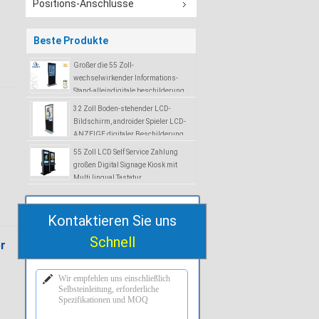
Positions-Anschlüsse
Beste Produkte
Großer die 55 Zoll-
wechselwirkender Informations-
Stand-alleindigitale beschilderung
zeigt 1920x1080P an
32 Zoll Boden-stehender LCD-
Bildschirm, androider Spieler LCD-
ANZEIGE digitaler Beschilderung
55 Zoll LCD Self Service Zahlung
großen Digital Signage Kiosk mit
Multi lingual Tastatur
Kontaktieren Sie uns
Schnell
er