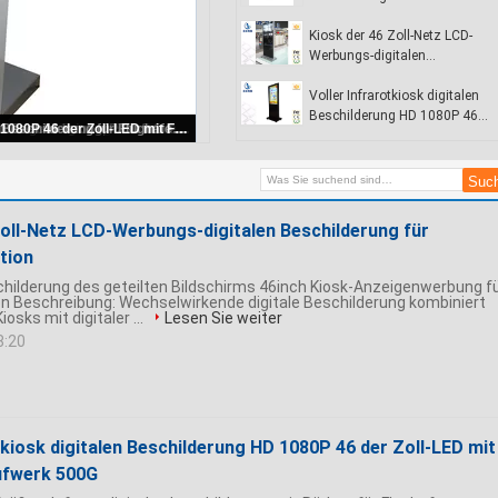
Beschilderung,
Passfotoautomatkiosk für
Kiosk der 46 Zoll-Netz LCD-
Kraftwerk, Krankenhäuser
Werbungs-digitalen
Beschilderung für Flughafen-
Station
Voller Infrarotkiosk digitalen
Beschilderung HD 1080P 46
Breiten Sie stehenden Kiosk der Werbung Touch Screen Netz-digitalen Beschilderung mit W2000, XP, Vista-systom aus
der Zoll-LED mit
Festplattenlaufwerk 500G
Zoll-Netz LCD-Werbungs-digitalen Beschilderung für
tion
schilderung des geteilten Bildschirms 46inch Kiosk-Anzeigenwerbung f
n Beschreibung: Wechselwirkende digitale Beschilderung kombiniert
osks mit digitaler ...
Lesen Sie weiter
8:20
tkiosk digitalen Beschilderung HD 1080P 46 der Zoll-LED mit
ufwerk 500G