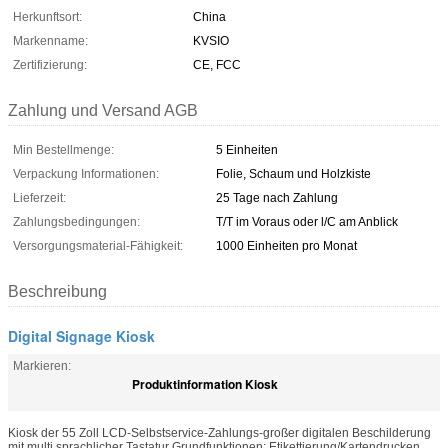
Herkunftsort:
China
Markenname:
KVSIO
Zertifizierung:
CE, FCC
Zahlung und Versand AGB
Min Bestellmenge:
5 Einheiten
Verpackung Informationen:
Folie, Schaum und Holzkiste
Lieferzeit:
25 Tage nach Zahlung
Zahlungsbedingungen:
T/T im Voraus oder l/C am Anblick
Versorgungsmaterial-Fähigkeit:
1000 Einheiten pro Monat
Beschreibung
Digital Signage Kiosk
Markieren:
Produktinformation Kiosk
Kiosk der 55 Zoll LCD-Selbstservice-Zahlungs-großer digitalen Beschilderung
mit multi sprachlicher Tastatur Grundfunktionen: Etikettierung/Kartendrucken