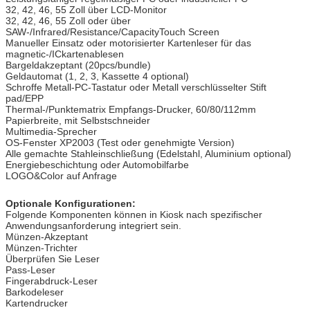
32, 42, 46, 55 Zoll über LCD-Monitor
32, 42, 46, 55 Zoll oder über
SAW-/Infrared/Resistance/CapacityTouch Screen
Manueller Einsatz oder motorisierter Kartenleser für das
magnetic-/ICkartenablesen
Bargeldakzeptant (20pcs/bundle)
Geldautomat (1, 2, 3, Kassette 4 optional)
Schroffe Metall-PC-Tastatur oder Metall verschlüsselter Stift
pad/EPP
Thermal-/Punktematrix Empfangs-Drucker, 60/80/112mm
Papierbreite, mit Selbstschneider
Multimedia-Sprecher
OS-Fenster XP2003 (Test oder genehmigte Version)
Alle gemachte Stahleinschließung (Edelstahl, Aluminium optional)
Energiebeschichtung oder Automobilfarbe
LOGO&Color auf Anfrage
Optionale Konfigurationen:
Folgende Komponenten können in Kiosk nach spezifischer
Anwendungsanforderung integriert sein.
Münzen-Akzeptant
Münzen-Trichter
Überprüfen Sie Leser
Pass-Leser
Fingerabdruck-Leser
Barkodeleser
Kartendrucker