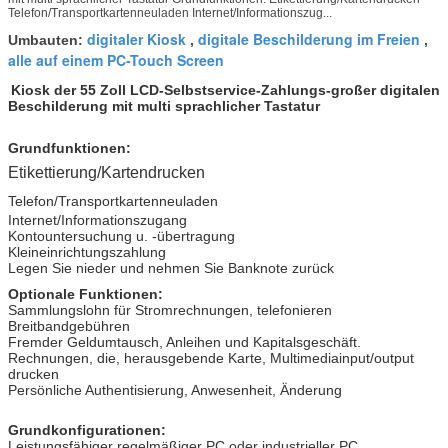
Telefon/Transportkartenneuladen Internet/Informationszug...
digitaler Kiosk
digitale Beschilderung im Freien
Umbauten:
,
,
alle auf einem PC-Touch Screen
Kiosk der 55 Zoll LCD-Selbstservice-Zahlungs-großer digitalen
Beschilderung mit multi sprachlicher Tastatur
Grundfunktionen:
Etikettierung/Kartendrucken
Telefon/Transportkartenneuladen
Internet/Informationszugang
Kontountersuchung u. -übertragung
Kleineinrichtungszahlung
Legen Sie nieder und nehmen Sie Banknote zurück
Optionale Funktionen:
Sammlungslohn für Stromrechnungen, telefonieren
Breitbandgebühren
Fremder Geldumtausch, Anleihen und Kapitalsgeschäft.
Rechnungen, die, herausgebende Karte, Multimediainput/output
drucken
Persönliche Authentisierung, Anwesenheit, Änderung
Grundkonfigurationen:
Leistungsfähiger regelmäßiger PC oder industrieller PC