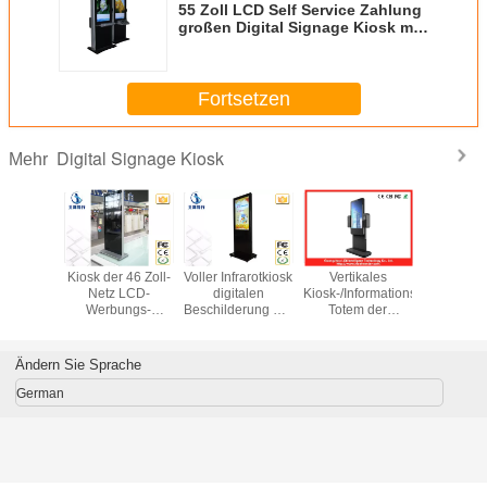
55 Zoll LCD Self Service Zahlung
großen Digital Signage Kiosk mit
Multi lingual Tastatur
Fortsetzen
Digital Signage Kiosk
Mehr
LCD Self
Kiosk der 46 Zoll-
Voller Infrarotkiosk
Vertikales
Großer d
 Zahlung
Netz LCD-
digitalen
Kiosk-/Informations-
Zoll
Digital
Werbungs-
Beschilderung HD
Totem der
wechselwi
Kiosk mit
digitalen
1080P 46 der
digitalen
Informat
lingual
Beschilderung für
Zoll-LED mit
Beschilderung im
Stan
atur
Flughafen-Station
Festplattenlaufwerk
Freien für Hotel
alleindi
Ändern Sie Sprache
500G
beschild
zeigt 192
German
an