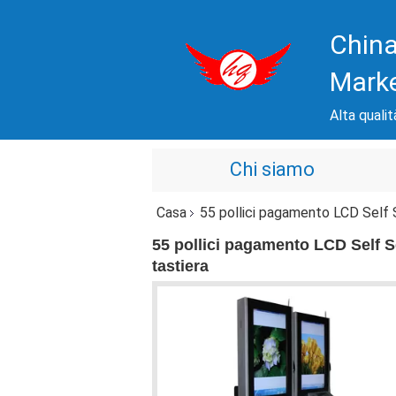
China
Mark
Alta qualit
Chi siamo
Casa
55 pollici pagamento LCD Self S
55 pollici pagamento LCD Self S
tastiera