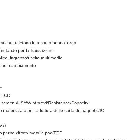
ratiche, telefona le tasse a banda larga
 un fondo per la transazione.
ica, ingresso/uscita multimedio
zione, cambiamento
le
or LCD
uch screen di SAW/Infrared/Resistance/Capacity
 motorizzato per la lettura delle carte di magnetic/IC
iva)
 o perno cifrato metallo pad/EPP