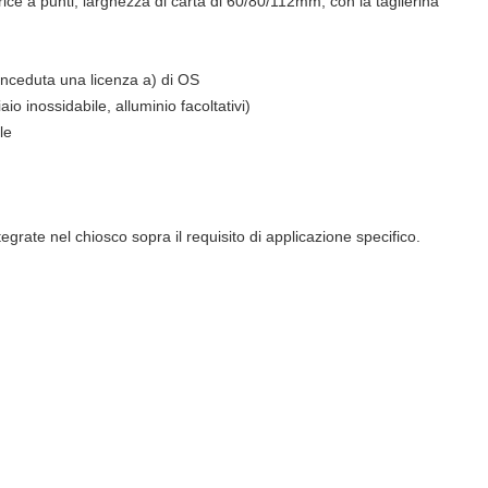
ce a punti, larghezza di carta di 60/80/112mm, con la taglierina
nceduta una licenza a) di OS
aio inossidabile, alluminio facoltativi)
le
rate nel chiosco sopra il requisito di applicazione specifico.