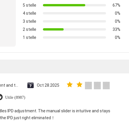
5 stelle
67%
4 stelle
0%
3 stelle
0%
2 stelle
33%
1 stelle
0%
Saint Vincent and the Grenadines
Oct 28.2025
Utile (8987)
dles IPD adjustment. The manual slider is intuitive and stays
 the IPD just right eliminated！