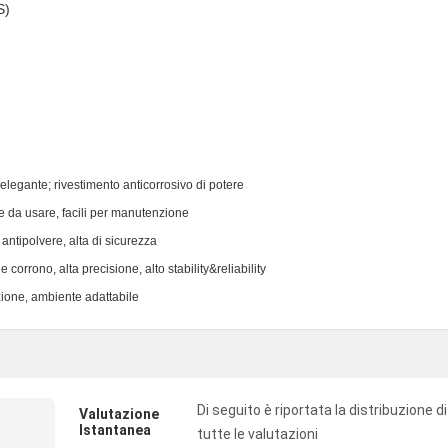
S)
legante; rivestimento anticorrosivo di potere
e da usare, facili per manutenzione
ntipolvere, alta di sicurezza
 corrono, alta precisione, alto stability&reliability
azione, ambiente adattabile
Di seguito è riportata la distribuzione di
Valutazione
Istantanea
tutte le valutazioni