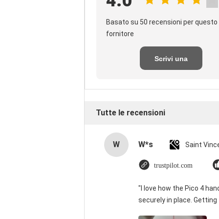
4.0
Basato su 50 recensioni per questo
fornitore
Scrivi una
recensione
Tutte le recensioni
W
W*s
trustpilot.com
"I love how the Pico 4 han
securely in place. Getting