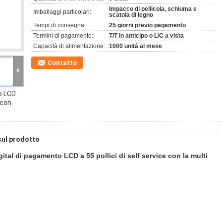
Impacco di pellicola, schiuma e
Imballaggi particolari:
scatola di legno
Tempi di consegna:
25 giorni previo pagamento
Termini di pagamento:
T/T in anticipo o L/C a vista
Capacità di alimentazione:
1000 unità al mese
Contatto
o LCD
 con
sul prodotto
tal di pagamento LCD a 55 pollici di self service con la multi