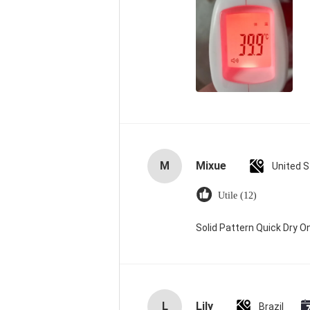
M
Mixue
United 
Utile (12)
Solid Pattern Quick Dry
L
Lily
Brazil