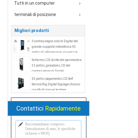
Tutti in un computer
terminali di posizione
Migliori prodotti
Il contrassegno solo di Digital del
grande supporto interattivo a 55
pollici di informazioni visualizza
1920x1080P
Schermo LCD diritto del pavimento a
32 pollici, giocatore LCD del
contrassegno di Digital
dell'ANNUNCIO di androide
55 pollici pagamento LCD Self
Service Big Digital Signage chiosco
con Multi lingual tastiera
Contattici
Rapidamente