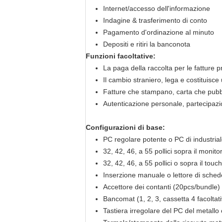
Internet/accesso dell'informazione
Indagine & trasferimento di conto
Pagamento d'ordinazione al minuto
Depositi e ritiri la banconota
Funzioni facoltative:
La paga della raccolta per le fatture p
Il cambio straniero, lega e costituisce
Fatture che stampano, carta che pubbl
Autenticazione personale, partecipa
Configurazioni di base:
PC regolare potente o PC di industria
32, 42, 46, a 55 pollici sopra il monit
32, 42, 46, a 55 pollici o sopra il to
Inserzione manuale o lettore di schede
Accettore dei contanti (20pcs/bundle)
Bancomat (1, 2, 3, cassetta 4 facoltat
Tastiera irregolare del PC del metallo