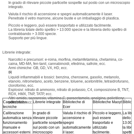
In grado di rilevare piccole particelle sospette sul posto con un microscopio
integrato.
Valuta il rischio di accensione e spegni automaticamente il laser.
Penetrate il vetro marrone, alcune buste e un imballaggio di plastica.
Piccolo e leggero, può essere trasportato e utilizzato facilmente.
La libreria totale dello spettro > 13.000 specie e la libreria dello spettro di
contrabbando > 3.000 specie.
Supporto per più lingue.
Librerie integrate:
Narcotici e precursori: e-roina, morfina, metamfetamina, chetamina, co-
caina, MD-MA, fen-tanil, cannabinoidi, efedrina, safrole, ecc.
Armi chimiche: GB, GD, VX, HD, ecc.
啊
Liquidi infiammabili e tossici: benzina, cherosene, gasolio, metanolo,
etanolo, nitrometano, aceto, benzene, toluene, acetonitrile, tetraidrofurano,
cloroformo, ecc.
Esplosivi: nitrato di ammonio, nitrato di potassio, C4, composizione B, TNT,
RDX, HMX, TNP, TATP, ecc.
Altri: amido, saccarosio, vitamina C, paracetamolo, analgina, polietilene,
Caratteristiche
Librerie integrate
Biblioteche di
Biblioteche Maoyt
Biblio
polistirolo, ecc.
tecniche
Ecer
Calibrazione
In grado di
Valuta il rischio di
Piccolo e leggero,
La libr
automatica senza
rilevare piccole
accensione e
può essere
dello s
funzionamento
particelle sospette
spegni
trasportato e
13.000
manuale e
sul posto con un
automaticamente
utilizzato
la libr
accessori esterni.
microscopio
il laser.
facilmente.
spettro