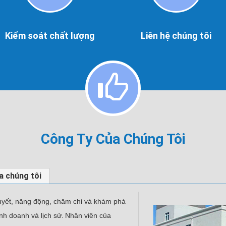
Kiểm
Liên
soát
hệ
chất
chúng
lượng
tôi
Kiểm soát chất lượng
Liên hệ chúng tôi
Công Ty Của Chúng Tôi
 chúng tôi
yết, năng động, chăm chỉ và khám phá
inh doanh và lịch sử.
Nhân viên của