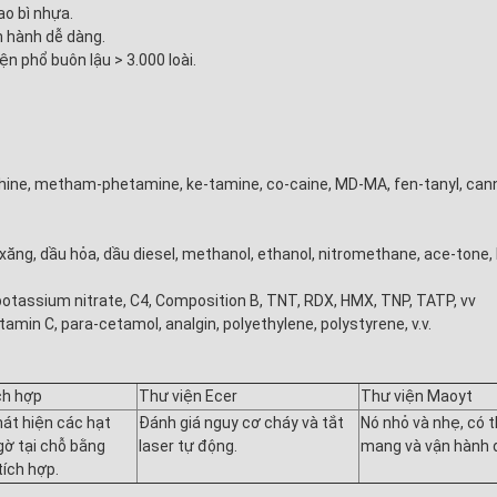
ao bì nhựa.
n hành dễ dàng.
ện phổ buôn lậu > 3.000 loài.
phine, metham-phetamine, ke-tamine, co-caine, MD-MA, fen-tanyl, cannab
xăng, dầu hỏa, dầu diesel, methanol, ethanol, nitromethane, ace-tone, 
otassium nitrate, C4, Composition B, TNT, RDX, HMX, TNP, TATP, vv
itamin C, para-cetamol, analgin, polyethylene, polystyrene, v.v.
ch hợp
Thư viện Ecer
Thư viện Maoyt
át hiện các hạt
Đánh giá nguy cơ cháy và tắt
Nó nhỏ và nhẹ, có 
ờ tại chỗ bằng
laser tự động.
mang và vận hành 
 tích hợp.