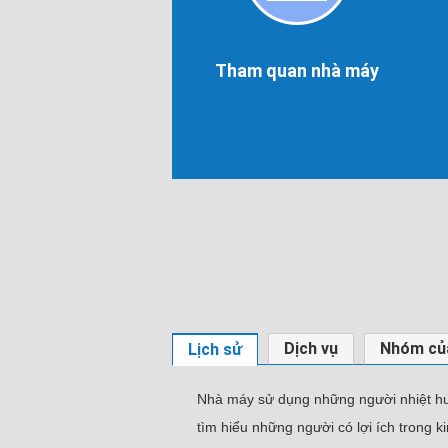
Tham
quan
nhà
máy
Tham quan nhà máy
Dịch vụ
Nhóm của
Lịch sử
Nhà máy sử dụng những người nhiệt hu
tìm hiểu những người có lợi ích trong k