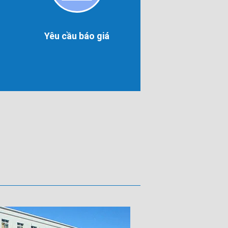
Yêu
cầu
báo
giá
Yêu cầu báo giá