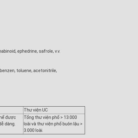
inoid, ephedrine, safrole, v.v.
benzen, toluene, acetonitrile,
Thư viện UC
thể được
Tổng thư viện phổ > 13.000
dễ dàng.
loài và thư viện phổ buôn lậu >
3.000 loài.