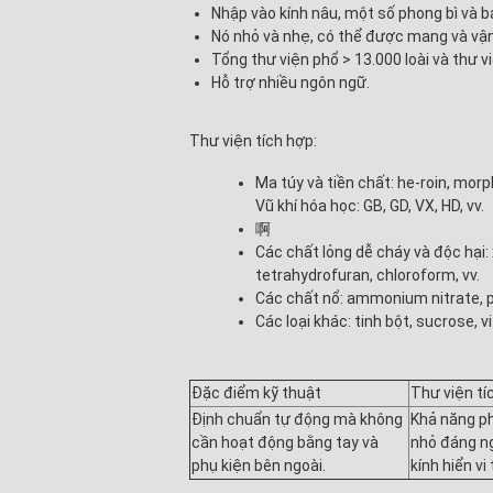
Nhập vào kính nâu, một số phong bì và b
Nó nhỏ và nhẹ, có thể được mang và vậ
Tổng thư viện phổ > 13.000 loài và thư vi
Hỗ trợ nhiều ngôn ngữ.
Thư viện tích hợp:
Ma túy và tiền chất: he-roin, mor
Vũ khí hóa học: GB, GD, VX, HD, vv.
啊
Các chất lỏng dễ cháy và độc hại: 
tetrahydrofuran, chloroform, vv.
Các chất nổ: ammonium nitrate, p
Các loại khác: tinh bột, sucrose, v
Đặc điểm kỹ thuật
Thư viện tí
Định chuẩn tự động mà không
Khả năng ph
cần hoạt động bằng tay và
nhỏ đáng ng
phụ kiện bên ngoài.
kính hiển vi