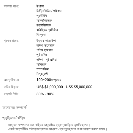
ব্যবসার ধরণ:
উত্পাদক
ডিস্ট্রিবিউটর / পাইকার
প্রতিনিধি
আমদানিকারক
রপ্তানিকারক
বানিজ্যিক প্রতিষ্ঠান
বিক্রেতা
প্রধান বাজার:
উত্তর আমেরিকা
দক্ষিণ আমেরিকা
পশ্চিম ইউরোপ
পূর্ব এশিয়া
দক্ষিণ - পূর্ব এশিয়া
আফ্রিকা
ত্তশেনিআ
বিশ্বব্যাপী
এমপ্লয়িজ নং:
100~200সম্প্রদায়
বার্ষিক বিক্রয়:
US$ $1,000,000 - US$ $5,000,000
রপ্তানি পিসি:
80% - 90%
আমাদের সম্পর্কে
প্রযুক্তিগত বৈশিষ্ট্যঃ
ম্যানুয়াল অপারেশন এবং বাহ্যিক আনুষাঙ্গিক ছাড়া স্বয়ংক্রিয় ক্যালিব্রেশন।
একটি অন্তর্নির্মিত মাইক্রোস্কোপের মাধ্যমে ছোট সন্দেহজনক কণা সনাক্ত করতে সক্ষম।