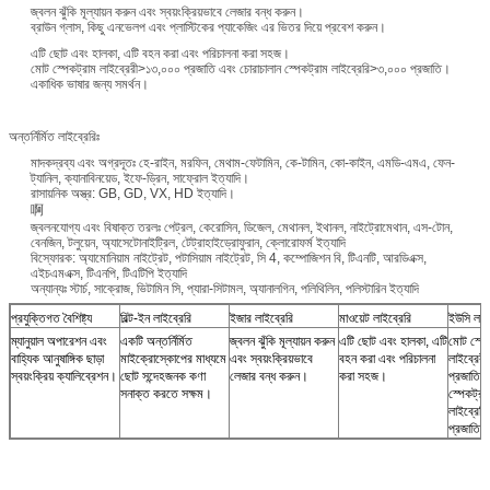
জ্বলন ঝুঁকি মূল্যায়ন করুন এবং স্বয়ংক্রিয়ভাবে লেজার বন্ধ করুন।
ব্রাউন গ্লাস, কিছু এনভেলপ এবং প্লাস্টিকের প্যাকেজিং এর ভিতর দিয়ে প্রবেশ করুন।
এটি ছোট এবং হালকা, এটি বহন করা এবং পরিচালনা করা সহজ।
মোট স্পেকট্রাম লাইব্রেরী>১৩,০০০ প্রজাতি এবং চোরাচালান স্পেকট্রাম লাইব্রেরি>৩,০০০ প্রজাতি।
একাধিক ভাষার জন্য সমর্থন।
অন্তর্নির্মিত লাইব্রেরিঃ
মাদকদ্রব্য এবং অগ্রদূতঃ হে-রাইন, মরফিন, মেথাম-ফেটামিন, কে-টামিন, কো-কাইন, এমডি-এমএ, ফেন-
ট্যানিল, ক্যানাবিনয়েড, ইফে-ড্রিন, সাফ্রোল ইত্যাদি।
রাসায়নিক অস্ত্র: GB, GD, VX, HD ইত্যাদি।
啊
জ্বলনযোগ্য এবং বিষাক্ত তরলঃ পেট্রল, কেরোসিন, ডিজেল, মেথানল, ইথানল, নাইট্রোমেথান, এস-টোন,
বেনজিন, টলুয়েন, অ্যাসেটোনাইট্রিল, টেট্রাহাইড্রোফুরান, ক্লোরোফর্ম ইত্যাদি
বিস্ফোরক: অ্যামোনিয়াম নাইট্রেট, পটাসিয়াম নাইট্রেট, সি 4, কম্পোজিশন বি, টিএনটি, আরডিএক্স,
এইচএমএক্স, টিএনপি, টিএটিপি ইত্যাদি
অন্যান্যঃ স্টার্চ, সাক্রোজ, ভিটামিন সি, প্যারা-সিটামল, অ্যানালগিন, পলিথিলিন, পলিস্টারিন ইত্যাদি
প্রযুক্তিগত বৈশিষ্ট্য
বিল্ট-ইন লাইব্রেরি
ইজার লাইব্রেরি
মাওয়েট লাইব্রেরি
ইউসি লাইব
ম্যানুয়াল অপারেশন এবং
একটি অন্তর্নির্মিত
জ্বলন ঝুঁকি মূল্যায়ন করুন
এটি ছোট এবং হালকা, এটি
মোট স্পে
বাহ্যিক আনুষাঙ্গিক ছাড়া
মাইক্রোস্কোপের মাধ্যমে
এবং স্বয়ংক্রিয়ভাবে
বহন করা এবং পরিচালনা
লাইব্রের
স্বয়ংক্রিয় ক্যালিব্রেশন।
ছোট সন্দেহজনক কণা
লেজার বন্ধ করুন।
করা সহজ।
প্রজাতি 
সনাক্ত করতে সক্ষম।
স্পেকট্রা
লাইব্রের
প্রজাতি।