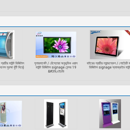
রাচীর মাউন্ট ডিজিটাল
সুপারমার্কেট / রেঁস্তোরা অনুভূমিক ওয়াল
বাইরের প্রাচীর ল্যান্ডস্কেপ / পোর্ট্রেট 
 সুরক্ষা খুঁটি দিয়ে)
মাউন্ট ডিজিটাল signage সেন্সর 19
ডিজিটাল signage অ্যানড্রইড মাউন্
&#39;এইচডি