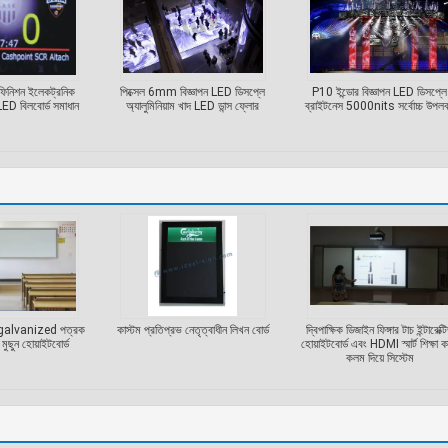
ফিনিশন ইলেকট্রনিক
পিক্সেল 6mm বিজ্ঞাপন LED ডিসপ্লে
P10 ইন্ডোর বিজ্ঞাপন LED ডিসপ্লে
 LED বিলবোর্ড সমাধান
অ্যালুমিনিয়াম খাদ LED ডান্স ফ্লোর
ব্রাইটনেস 5000nits সর্বোচ্চ উপলব
 রঙ galvanized পত্রক
কাস্টম প্রতিপ্রভ নেতৃত্বাধীন লিখন বোর্ড
দ্বিপাক্ষিক ডিজাইন ফিঙ্গার টাচ ইন্টারেক্ট
ুছুন হোয়াইটবোর্ড
হোয়াইটবোর্ড এবং HDMI স্মার্ট শিক্ষা ক
কলম দিয়ে সিস্টেম