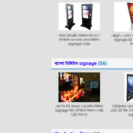
টোটেম ইন্টারেক্টিভ ডিজিটাল ডিসপ্লে /
রেষ্টুরেন্ট / হোটেল ম
বাণিজ্যিক ভবন জন্য বেতার ডিজিটাল
signage 42 ইঞ্
signage প্লেয়ার
সি
খালেদা ডিজিটাল signage
(56)
ছোট পিচ P2.5mm নেতৃত্বাধীন ডিজিটাল
1500nits স্কুল
signage সাইন বাণিজ্যিক বিজ্ঞাপন ও HD
LCD 55 ইঞ্চি এল
LED ডিসপ্লে
si