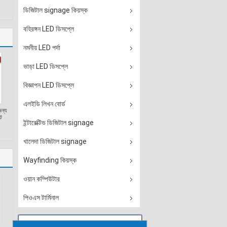
ডিজিটাল signage কিয়স্ক
বহিরঙ্গন LED ডিসপ্লে
নমনীয় LED পর্দা
ভাড়া LED ডিসপ্লে
বিজ্ঞাপন LED ডিসপ্লে
এলইডি লিখন বোর্ড
জন্য
ট
ইন্টারেক্টিভ ডিজিটাল signage
খালেদা ডিজিটাল signage
Wayfinding কিয়স্ক
ওয়ান কম্পিউটার
পিওএস টার্মিনাল