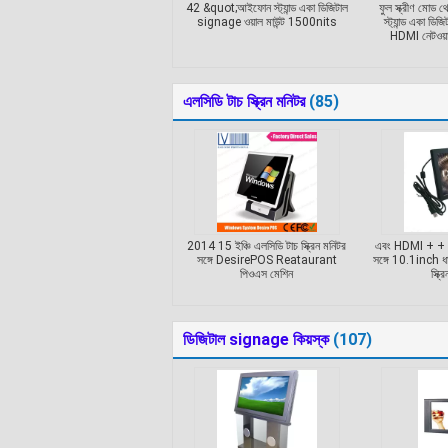
42 &quot;আইফোন স্ট্যান্ড একা ডিজিটাল
ফুল স্ক্রীণ মোড থ
signage ওয়াল মাউন্ট 1500nits
স্ট্যান্ড একা ড
HDMI নেটওয়
এলসিডি টাচ স্ক্রিন মনিটর
(85)
2014 15 ইঞ্চি এলসিডি টাচ স্ক্রিন মনিটর
এবং HDMI + + 
সঙ্গে DesirePOS Reataurant
সঙ্গে 10.1inch ধাত
পিওএস মেশিন
স্ক্
ডিজিটাল signage কিয়স্ক
(107)