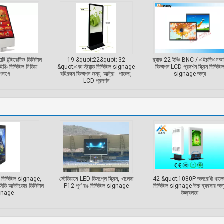
াল্টি ইন্টারেক্টিভ ডিজিটাল
19 &quot;22&quot; 32
ব্ল্যাক 22 ইঞ্চি BNC / এইচডিএম
চি ডিজিটাল মিডিয়া
&quot;একা স্ট্যান্ড ডিজিটাল signage
বিজ্ঞাপন LCD প্রদর্শন স্ক্রিন ডিজিটা
গনাগে
বহিরঙ্গন বিজ্ঞাপন জন্য, আল্ট্রা - পাতলা,
signage জন্য
LCD প্রদর্শন
 ডিজিটাল signage,
স্টেডিয়ামে LED ডিসপ্লে স্ক্রিন, খালেদা
42 &quot;1080P জলরোধী খালে
সিডি আউটডোর ডিজিটাল
P12 পূর্ণ রঙ ডিজিটাল signage
ডিজিটাল signage উচ্চ ব্যবসার জন্
gnage
উজ্জ্বলতা