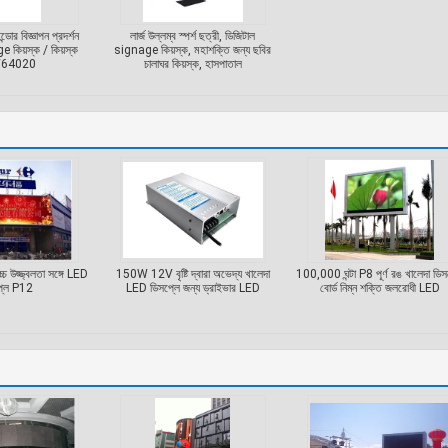
ইন্ডোর বিজ্ঞাপন প্রদর্শন
লার্জ উল্লম্ব স্পর্শ ছত্রী, ডিজিটাল
 কিয়স্ক / কিয়স্ক
signage কিয়স্ক, মহাশক্তি জন্য ছবির
64020
চালাঘর কিয়স্ক, হাসপাতাল
চ উজ্জ্বলতা সঙ্গে LED
150W 12V বৃষ্টি দ্বারা অভেদ্য খালেদা
100,000 ঘন্টা P8 পূর্ণ রঙ খালেদা ডিস
্লে P12
LED ডিসপ্লে জন্য ড্রাইভার LED
বোর্ড নিম্ন শক্তি জলরোধী LED