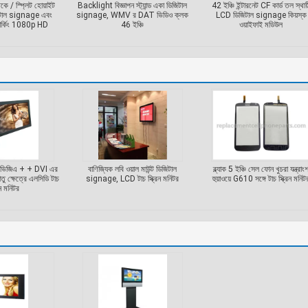
েকে / স্প্লিট হোয়াইট
Backlight বিজ্ঞাপন স্ট্যান্ড একা ডিজিটাল
42 ইঞ্চি ইন্টারনেট CF কার্ড তল স্থায়
িজিটাল signage এবং
signage, WMV র DAT ভিডিও ক্লক
LCD ডিজিটাল signage কিয়স্ক
ার্কিং 1080p HD
46 ইঞ্চি
ওয়াইফাই মডিউল
ভিজিএ + + DVI এর
বাণিজ্যিক লবি ওয়াল মাউন্ট ডিজিটাল
ব্ল্যাক 5 ইঞ্চি সেল ফোন খুচরা যন্ত্রাং
ু ক্ষেত্রে এলসিডি টাচ
signage, LCD টাচ স্ক্রিন মনিটর
হুয়াওয়ে G610 সঙ্গে টাচ স্ক্রিন মনিট
রিন মনিটর