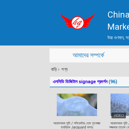
China
Mark
উচ্চ গুণমান, সর
আমাদের সম্পর্কে
বাড়ি
পণ্য
এলসিডি ডিজিটাল signage প্রদর্শন
(96)
আরামদায়ক সুতি / পলিয়েস্টার হোম গৃহসজ্জা
আরামদায়ক সুতি / 
ফ্যাব্রিক Jacquard কাপড়
সজ্জকার তারেক হ