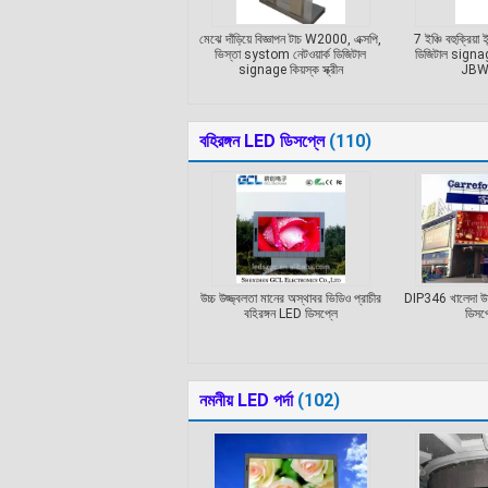
মেঝে দাঁড়িয়ে বিজ্ঞাপন টাচ W2000, এক্সপি,
7 ইঞ্চি বহুক্রিয়া 
ভিস্তা systom নেটওয়ার্ক ডিজিটাল
ডিজিটাল signage
signage কিয়স্ক স্ক্রীন
JBW
বহিরঙ্গন LED ডিসপ্লে
(110)
উচ্চ উজ্জ্বলতা মানের অস্থাবর ভিডিও প্রাচীর
DIP346 খালেদা উচ্
বহিরঙ্গন LED ডিসপ্লে
ডিসপ
নমনীয় LED পর্দা
(102)