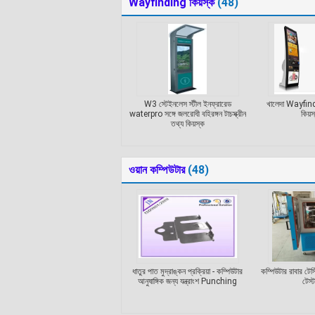
Wayfinding কিয়স্ক
(48)
W3 স্টেইনলেস স্টীল ইনফ্রারেড
খালেদা Wayfindin
waterpro সঙ্গে জলরোধী বহিরঙ্গন টাচস্ক্রীন
কিয়স্
তথ্য কিয়স্ক
ওয়ান কম্পিউটার
(48)
ধাতুর পাত মুদ্রাঙ্কন প্রক্রিয়া - কম্পিউটার
কম্পিউটার রাবার টে
আনুষাঙ্গিক জন্য যন্ত্রাংশ Punching
টেস্