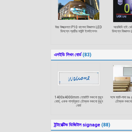
উচ্চ উজ্জ্বলতা P10 খালেদা বিজ্ঞাপন LED
আরজিবি হাই ডে
ডিসপ্লে প্রাচীর মাউন্ট ইনস্টলেশন
ডিসপ্লে বিজ্ঞাপন
এলইডি লিখন বোর্ড
(83)
1400x4000mm হোয়াইট শুকনো মুছুন
সঙ্গে ম্যাট-সাদা
বোর্ড, একক পার্শ্বযুক্ত চৌম্বক শুকনো মুছুন
চৌম্বক শুকনো ম
বোর্ড
ইন্টারেক্টিভ ডিজিটাল signage
(88)