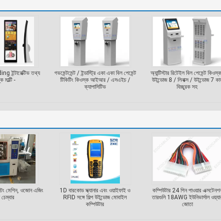
g ইন্টারেক্টিভ তথ্য
গভমেন্টমেন্ট / ইন্ডাস্ট্রি একা একা বিল পেমেন্ট
অ্যান্টিস্টার রিটেইল বিল পেমেন্ট কিওস্
ক মাল্টি -
টিকিটিং কিওস্ক আইআর / এসএইচ /
উইন্ডোজ 8 / লিনাক্স / উইন্ডোজ 7 কার্
ক্যাপাসিটিভ
বিচ্ছুরক সহ
স্টিং মেশিন, ওজোন এজিং
1D বারকোড স্ক্যানার এবং ওয়াইফাই ও
কম্পিউটার 24 পিন পাওয়ার এক্সটেনশ
ট চেম্বার
RFID সঙ্গে শিল্প উইন্ডোজ মোবাইল
তারগুলি 18AWG ইউনিভার্সাল ওয়্যা
কম্পিউটার
জোতা