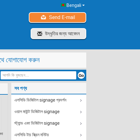
Bengali
Send E-mail
উদ্ধৃতির জন্য আবেদন
থে যোগাযোগ করুন
সব পণ্য
এলসিডি ডিজিটাল signage প্রদর্শন
ওয়াল মাউন্ট ডিজিটাল signage
স্ট্যান্ড একা ডিজিটাল signage
দা
এলসিডি টাচ স্ক্রিন মনিটর