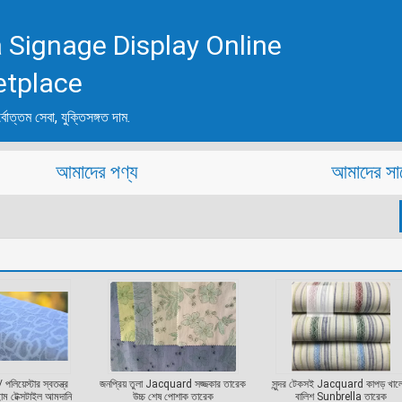
 Signage Display Online
etplace
্বোত্তম সেবা, যুক্তিসঙ্গত দাম.
আমাদের পণ্য
আমাদের সা
পলিয়েস্টার স্বতন্ত্র
জনপ্রিয় তুলা Jacquard সজ্জকার তারেক
সুন্দর টেকসই Jacquard কাপড় খালে
োম টেক্সটাইল আমদানি
উচ্চ শেষ পোশাক তারেক
বালিশ Sunbrella তারেক