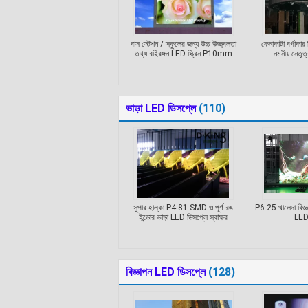
বাস স্টেশন / স্কুলের জন্য উচ্চ উজ্জ্বলতা
কেনাকাটা বর্গাকার 
তথ্য বহিরঙ্গন LED স্ক্রিন P10mm
নমনীয় নেতৃত্ব
ভাড়া LED ডিসপ্লে
(110)
সুপার হাল্কা P4.81 SMD ও পূর্ণ রঙ
P6.25 খালেদা বিজ্ঞাপ
ইন্ডোর ভাড়া LED ডিসপ্লে স্বাক্ষর
LED
বিজ্ঞাপন LED ডিসপ্লে
(128)