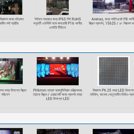
বিজ্ঞাপন জন্য বহিরঙ্গন
টাইমস স্কয়ারে জন্য IP65 সিই RoHS
Arenas, জন্য লাইটওয়েট P8 নমনী
াধীন পর্দা প্রাচীর
অনুবর্তী এফসিসি সঙ্গে জলরোধী P16 নমনীয়
স্ক্রিন প্রদর্শন, 15625 / ㎡ পিক্সেল ঘ
এলইডি টিভিতে
ন ভাড়া ডিসপ্লে স্ক্রিন
PH6mm হাল্কা অ্যালুমিনিয়াম মন্ত্রিসভার
বিজ্ঞাপন P6.25 ভাড়া LED ডিসপ্ল
 পরিবেশ
বৈঠকে স্ক্রিন / এয়ারপোর্ট জন্য প্রদর্শন ভাড়া
মডিউল, খালেদা নেতৃত্বাধীন ভিডিও প্রদর
LED ডিসপ্লে LED