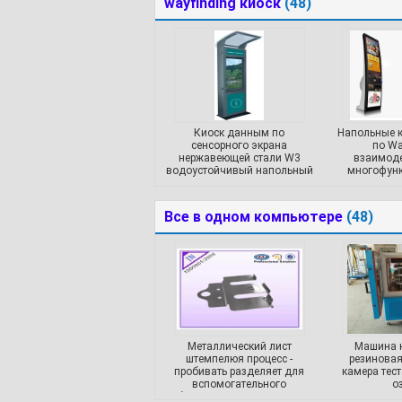
wayfinding киоск
(48)
Киоск данным по
Напольные 
сенсорного экрана
по Wa
нержавеющей стали W3
взаимод
водоустойчивый напольный
многофун
с ультракрасным waterpro
Все в одном компьютере
(48)
Металлический лист
Машина 
штемпелюя процесс -
резиновая
пробивать разделяет для
камера тес
вспомогательного
о
оборудования компьютера