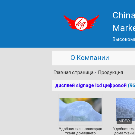
China
Mark
Высокома
О Компании
Главная страница
Продукция
дисплей signage lcd цифровой
(96
Удобная ткань жаккарда
Удобная тек
ткани домашнего
дома ткани