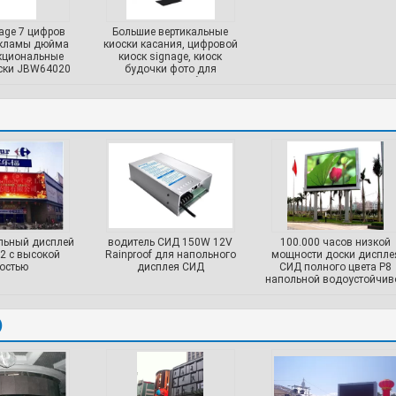
age 7 цифров
Большие вертикальные
екламы дюйма
киоски касания, цифровой
кциональные
киоск signage, киоск
ски JBW64020
будочки фото для
электростанции, больниц
льный дисплей
водитель СИД 150W 12V
100.000 часов низкой
2 с высокой
Rainproof для напольного
мощности доски диспле
остью
дисплея СИД
СИД полного цвета P8
напольной водоустойчив
)