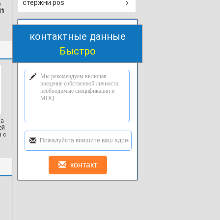
стержни pos
в
fi
контактные данные
Быстро
на
ей
 с