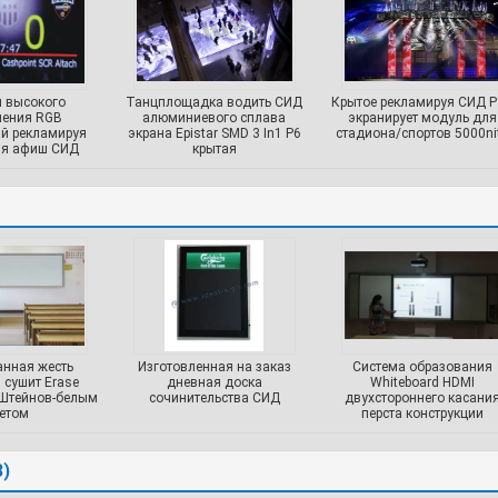
 высокого
Танцплощадка водить СИД
Крытое рекламируя СИД P
ления RGB
алюминиевого сплава
экранирует модуль для
й рекламируя
экрана Epistar SMD 3 In1 P6
стадиона/спортов 5000ni
ия афиш СИД
крытая
нная жесть
Изготовленная на заказ
Система образования
 сушит Erase
дневная доска
Whiteboard HDMI
 Штейнов-белым
сочинительства СИД
двухстороннего касани
етом
перста конструкции
взаимодействующая умн
с ручкой чернил
8)