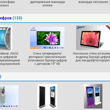
полиэфира
драпирования жаккарда
жаккарда напольная
кально
хлопка
цифров
(133)
дюймов J5A32
Стена супермаркета/
Напольная стена установ
ла цифровой
ресторана горизонтальная
андроид Signage цифро
 нержавеющими
установила Signage цифров
для ландшафта/портрет
редохранения)
с датчиком 19" HD
)