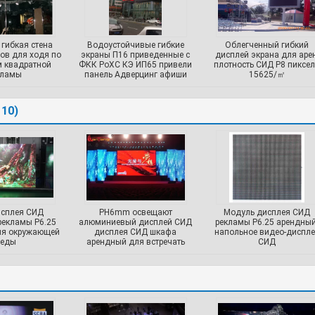
гибкая стена
Водоустойчивые гибкие
Облегченный гибкий
ов для ходя по
экраны П16 приведенные с
дисплей экрана для арен
 квадратной
ФКК РоХС КЭ ИП65 привели
плотность СИД P8 пиксе
кламы
панель Адверцинг афиши
15625/㎡
знаков
110)
исплея СИД
PH6mm освещают
Модуль дисплея СИД
рекламы P6.25
алюминиевый дисплей СИД
рекламы P6.25 арендный
ля окружающей
дисплея СИД шкафа
напольное видео-диспле
реды
арендный для встречать
СИД
экран/авиапорт