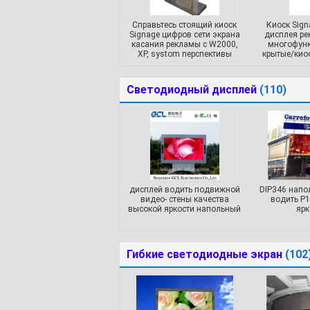
Справьтесь стоящий киоск
Киоск Sign
Signage цифров сети экрана
дисплея р
касания рекламы с W2000,
многофун
XP, systom перспективы
крытые/кио
Светодиодный дисплей
(110)
дисплей водить подвижной
DIP346 напо
видео- стены качества
водить P1
высокой яркости напольный
ярк
Гибкие светодиодные экран
(102