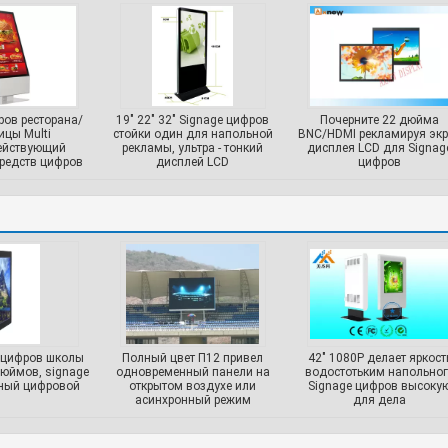
ров ресторана/
19" 22" 32" Signage цифров
Почерните 22 дюйма
ицы Multi
стойки один для напольной
BNC/HDMI рекламируя эк
ействующий
рекламы, ультра - тонкий
дисплея LCD для Signag
средств цифров
дисплей LCD
цифров
юйма
 цифров школы
Полный цвет П12 привел
42" 1080P делает яркост
дюймов, signage
одновременный панели на
водостотьким напольног
ный цифровой
открытом воздухе или
Signage цифров высоку
асинхронный режим
для дела
контроля