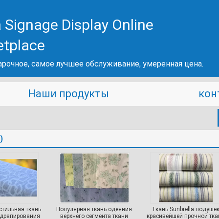
 Signage Display Online
etplace
рочное, самое лучшее обслуживание, умеренная цена.
Наши продукты
кон
)
стильная ткань
Популярная ткань одеяния
Ткань Sunbrella подуше
 драпирования
верхнего сегмента ткани
красивейшей прочной тка