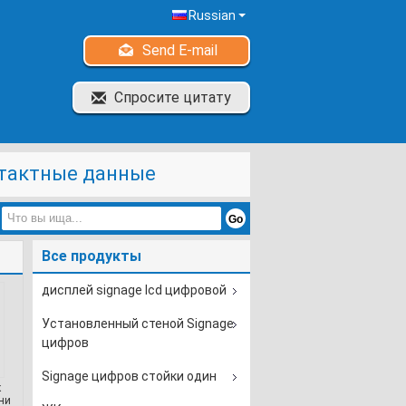
Russian
Send E-mail
Спросите цитату
тактные данные
Все продукты
дисплей signage lcd цифровой
Установленный стеной Signage
цифров
Signage цифров стойки один
к
ни