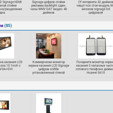
D Signage HDMI
Signage цифров стойки
CF интернета 42 дюймо
елой стойки
рекламы backlight один,
чешут пол стоя модуль Wi
ана/разделения
часы WMV DAT видео- 46
киосков signage lcd
дна
дюймов
цифровой
ом
(85)
на касания LCD
Коммерчески монитор
Почерните монитор экра
лла 10.1inch с
экрана касания LCD Signage
касания 5 запасных част
VGA+DVI
цифров лобби
сотового телефона дюйма
установленный стеной
Huawei G610