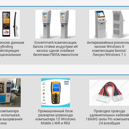
киоски данным
Govemment/компенсации
Антиржавейные розничн
yfinding
Билла стойки индустрии иК
киоски Windows 8
ействующие
киоска одной снабжая
компенсации Билла/
кциональные
билетами/ПИЛА/емкостное
Линукс/Windows 7 с
распределителем карточ
компьютера
Промышленный блок
Проводка провода
 испытывая,
развертки штрихкода
удлинительных кабелей
та вызревания
компьютера 1D Windows
18AWG силы Pin компьют
зона
Mobile с Wifi и Rfid
24 всеобщая