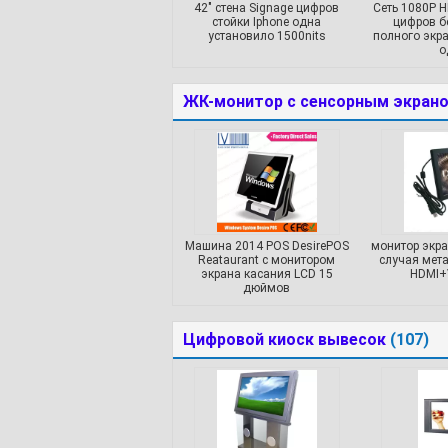
42" стена Signage цифров
Сеть 1080P H
стойки Iphone одна
цифров б
установило 1500nits
полного экр
о
ЖК-монитор с сенсорным экран
Машина 2014 POS DesirePOS
монитор экра
Reataurant с монитором
случая мета
экрана касания LCD 15
HDMI+
дюймов
Цифровой киоск вывесок
(107)