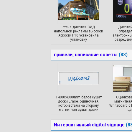
стена дисплея СИД
Дисплей
напольной рекламы высокой
опреде
яркости P10 установила
электронны
установку
разрешен
привели, написание советы
(83)
1400x4000mm белое сушат
Оцинкова
доски Erase, одиночная,
магнитная
котор встали на сторону
Whiteboard с
магнитная сушат доски
цв
Erase
Интерактивный digital signage
(8