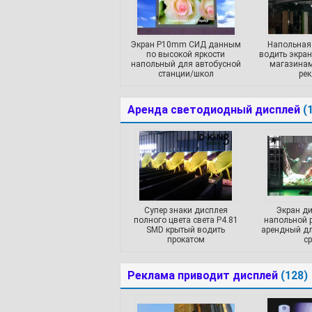
Экран P10mm СИД данным
Напольная 
по высокой яркости
водить экран
напольный для автобусной
магазинам
станции/школ
ре
Аренда светодиодный дисплей
(
Супер знаки дисплея
Экран д
полного цвета света P4.81
напольной 
SMD крытый водить
арендный д
прокатом
с
Реклама приводит дисплей
(128)