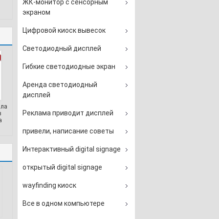
ЖК-монитор с сенсорным
экраном
Цифровой киоск вывесок
Светодиодный дисплей
Гибкие светодиодные экран
Аренда светодиодный
дисплей
ила
Реклама приводит дисплей
в
а
привели, написание советы
Интерактивный digital signage
открытый digital signage
wayfinding киоск
Все в одном компьютере