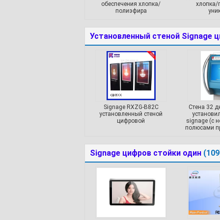
обеспечения хлопка/
хлопка/
полиэфира
уни
Установленный стеной Signage 
Signage RXZG-B82C
Стена 32 
установленный стеной
установи
цифровой
signage (с
полюсами п
Signage цифров стойки один
(109