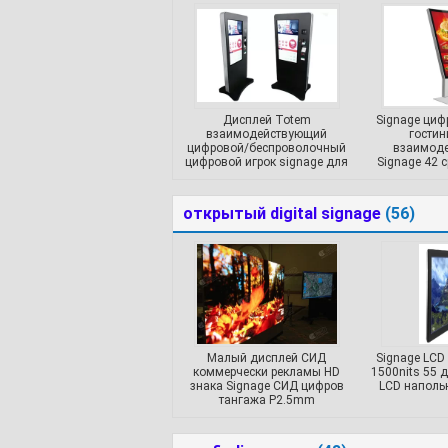
Дисплей Totem
Signage циф
взаимодействующий
гостин
цифровой/беспроволочный
взаимод
цифровой игрок signage для
Signage 42 
коммерчески зданий
д
открытый digital signage
(56)
Малый дисплей СИД
Signage LCD
коммерчески рекламы HD
1500nits 55 
знака Signage СИД цифров
LCD наполь
тангажа P2.5mm