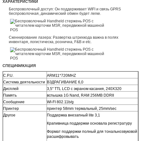
ХАРАКТЕРИСТИКИ
Беспроволочный доступ: Он поддерживает WIFI и связь GPRS
беспроволочная, динамический обмен будет легке.
Скеннирование лазера: Развертка штрихкода важна в полях
инвентаря, логистическа, рознична, F&B и etc.
СПЕЦИФИКАЦИЯ
C.P.U.
ARM11*720MHZ
Система деятельности
ВЗДРАГИВАНИЕ 6,0
Дисплей
3,5" TTL LCD с экраном касания, 240X320
Память
вспышка 1G Nand, RAM 256MB DDRII
Сообщение
WI-FI 802.11b/g
Принтер
принтер 58mm термальный, 25mm/sec
Другое
Поддержка внезапный lite 3,1
Крапивница поддержки основала регистратуру
Формат поддержки полный для тональнозвуковой
расшифровывать