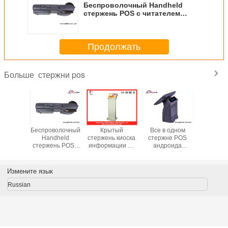
Беспроволочный Handheld
стержень POS с читателем
карточки MSR, передвижной
машиной POS
Продолжать
стержни pos
Больше
нь POS
Беспроволочный
Крытый
Все в одном
15" сте
 WIFI
Handheld
стержень киоска
стержне POS
POS рес
held
стержень POS с
информации об
андроида
экрана к
читателем
услугах
касания
холоднок
карточки MSR,
собственной
ста
передвижной
личности EPP
Измените язык
машиной POS
PCI/POS
толковейший
Russian