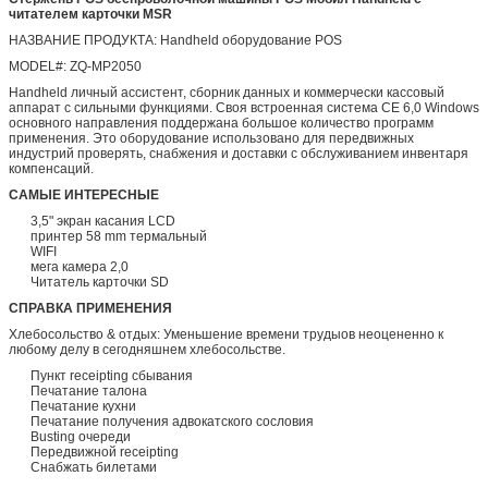
читателем карточки MSR
НАЗВАНИЕ ПРОДУКТА: Handheld оборудование POS
MODEL#: ZQ-MP2050
Handheld личный ассистент, сборник данных и коммерчески кассовый
аппарат с сильными функциями. Своя встроенная система CE 6,0 Windows
основного направления поддержана большое количество программ
применения. Это оборудование использовано для передвижных
индустрий проверять, снабжения и доставки с обслуживанием инвентаря
компенсаций.
САМЫЕ ИНТЕРЕСНЫЕ
3,5" экран касания LCD
принтер 58 mm термальный
WIFI
мега камера 2,0
Читатель карточки SD
СПРАВКА ПРИМЕНЕНИЯ
Хлебосольство & отдых: Уменьшение времени трудыов неоцененно к
любому делу в сегодняшнем хлебосольстве.
Пункт receipting сбывания
Печатание талона
Печатание кухни
Печатание получения адвокатского сословия
Busting очереди
Передвижной receipting
Снабжать билетами