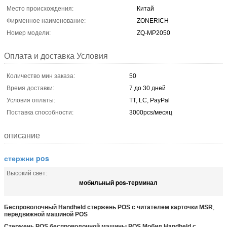
Место происхождения:
Китай
Фирменное наименование:
ZONERICH
Номер модели:
ZQ-MP2050
Оплата и доставка Условия
Количество мин заказа:
50
Время доставки:
7 до 30 дней
Условия оплаты:
TT, LC, PayPal
Поставка способности:
3000pcs/месяц
описание
стержни pos
Высокий свет:
мобильный pos-терминал
Беспроволочный Handheld стержень POS с читателем карточки MSR
,
передвижной машиной POS
Стержень POS беспроволочной машины POS Мобил Handheld с