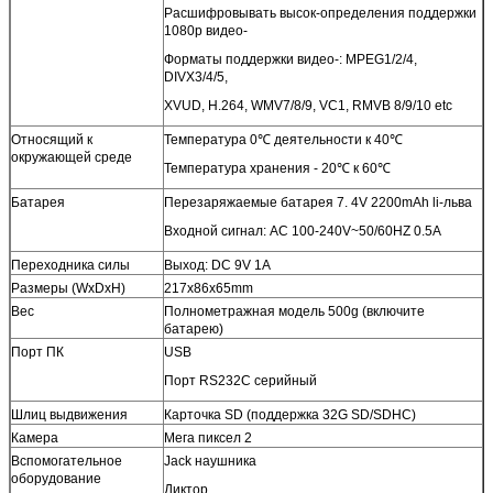
Расшифровывать высок-определения поддержки
1080p видео-
Форматы поддержки видео-: MPEG1/2/4,
DIVX3/4/5,
XVUD, H.264, WMV7/8/9, VC1, RMVB 8/9/10 etc
Относящий к
Температура 0℃ деятельности к 40℃
окружающей среде
Температура хранения - 20℃ к 60℃
Батарея
Перезаряжаемые батарея 7. 4V 2200mAh li-льва
Входной сигнал: AC 100-240V~50/60HZ 0.5A
Переходника силы
Выход: DC 9V 1A
Размеры (WxDxH)
217x86x65mm
Вес
Полнометражная модель 500g (включите
батарею)
Порт ПК
USB
Порт RS232C серийный
Шлиц выдвижения
Карточка SD (поддержка 32G SD/SDHC)
Камера
Мега пиксел 2
Вспомогательное
Jack наушника
оборудование
Диктор