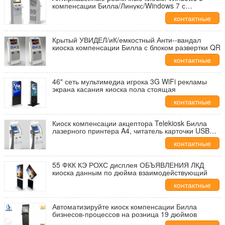
компенсации Билла/Линукс/Windows 7 с
распределителем карточки
контактные
данные
Крытый УВИДЕЛ/иК/емкостный Анти--вандал
киоска компенсации Билла с блоком развертки QR
контактные
данные
46" сеть мультимедиа игрока 3G WiFi рекламы
экрана касания киоска пола стоящая
контактные
данные
Киоск компенсации акцептора Telekiosk Билла
лазерного принтера A4, читатель карточки USB
MSR 3 следов беспроволочный
контактные
данные
55 ФКК КЭ РОХС дисплея ОБЪЯВЛЕНИЯ ЛКД
киоска данным по дюйма взаимодействующий
контактные
данные
Автоматизируйте киоск компенсации Билла
бизнесов-процессов на розница 19 дюймов