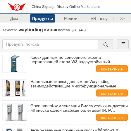
China Signage Display Online Marketplace
Дом
Продукты
Ролики
VR - шоу
>>
wayfinding киоск
Качество
поставщик.
(48)
Киоск данным по сенсорного экрана
нержавеющей стали W3 водоустойчивый
напольный с ультракрасным waterpro
контактные
данные
Напольные киоски данным по Wayfinding
взаимодействующие многофункциональные
контактные
данные
Govemment/компенсации Билла стойки индустрии
иК киоска одной снабжая билетами/ПИЛА/
емкостное
контактные
данные
Антиржавейные розничные киоски Windows 8