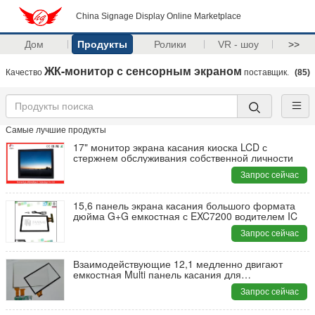
China Signage Display Online Marketplace
Дом
Продукты
Ролики
VR - шоу
>>
ЖК-монитор с сенсорным экраном
Качество
поставщик.
(85)
Самые лучшие продукты
17" монитор экрана касания киоска LCD с
стержнем обслуживания собственной личности
Запрос сейчас
15,6 панель экрана касания большого формата
дюйма G+G емкостная с EXC7200 водителем IC
Запрос сейчас
Взаимодействующие 12,1 медленно двигают
емкостная Multi панель касания для
промышленного применения
Запрос сейчас