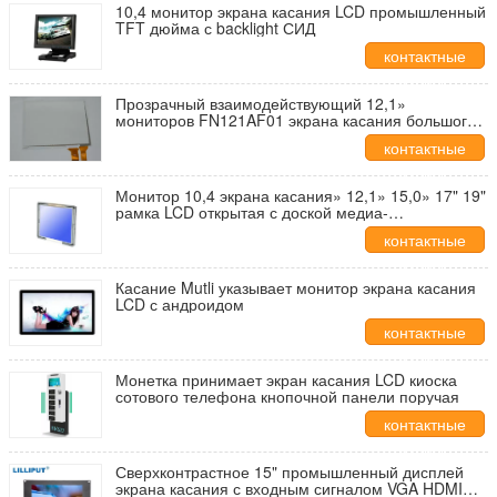
10,4 монитор экрана касания LCD промышленный
TFT дюйма с backlight СИД
контактные
данные
Прозрачный взаимодействующий 12,1»
мониторов FN121AF01 экрана касания большого
формата
контактные
данные
Монитор 10,4 экрана касания» 12,1» 15,0» 17" 19"
рамка LCD открытая с доской медиа-
проигрывателя
контактные
данные
Касание Mutli указывает монитор экрана касания
LCD с андроидом
контактные
данные
Монетка принимает экран касания LCD киоска
сотового телефона кнопочной панели поручая
контактные
данные
Сверхконтрастное 15" промышленный дисплей
экрана касания с входным сигналом VGA HDMI