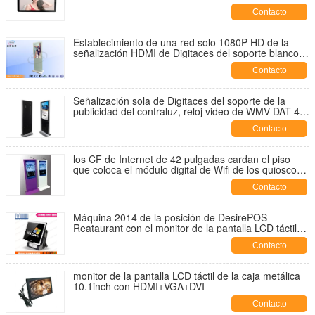
Contacto
Establecimiento de una red solo 1080P HD de la
señalización HDMI de Digitaces del soporte blanco
de plena pantalla/partido
Contacto
Señalización sola de Digitaces del soporte de la
publicidad del contraluz, reloj video de WMV DAT 46
pulgadas
Contacto
los CF de Internet de 42 pulgadas cardan el piso
que coloca el módulo digital de Wifi de los quioscos
de la señalización del lcd
Contacto
Máquina 2014 de la posición de DesirePOS
Reataurant con el monitor de la pantalla LCD táctil
de 15 pulgadas
Contacto
monitor de la pantalla LCD táctil de la caja metálica
10.1inch con HDMI+VGA+DVI
Contacto