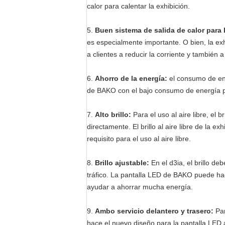
calor para calentar la exhibición.
5.
Buen sistema de salida de calor para l
es especialmente importante. O bien, la exh
a clientes a reducir la corriente y también a
6.
Ahorro de la energía:
el consumo de ene
de BAKO con el bajo consumo de energía pa
7.
Alto brillo:
Para el uso al aire libre, el 
directamente. El brillo al aire libre de la 
requisito para el uso al aire libre.
8.
Brillo ajustable:
En el d3ia, el brillo de
tráfico. La pantalla LED de BAKO puede ha
ayudar a ahorrar mucha energía.
9.
Ambo servicio delantero y trasero:
Par
hace el nuevo diseño para la pantalla LED a