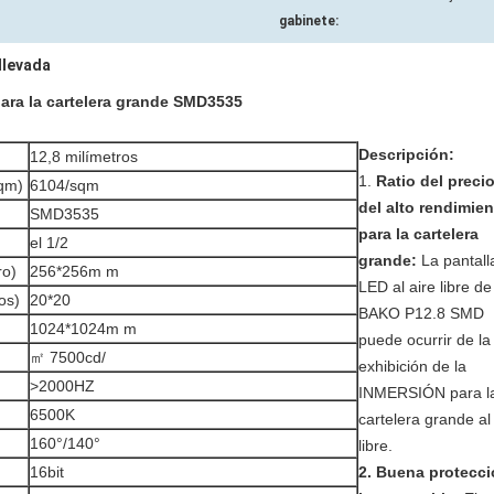
gabinete:
llevada
para la cartelera grande SMD3535
Descripción:
12,8 milímetros
1.
Ratio del preci
sqm)
6104/sqm
del alto rendimie
SMD3535
para la cartelera
el 1/2
grande:
La pantall
ro)
256*256m m
LED al aire libre de
os)
20*20
BAKO P12.8 SMD
1024*1024m m
puede ocurrir de la
㎡ 7500cd/
exhibición de la
>2000HZ
INMERSIÓN para l
6500K
cartelera grande al
160°/140°
libre.
16bit
2. Buena protecc