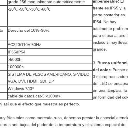
impermeable:
El
grado 256 manualmente automáticamente
frente es IP65 y la
-20℃~50℃/-30℃~60℃
parte posterior es
IP54. No hay
totalmente proble
to
Derecho del 10%~90%
para el uso al aire l
incluso si hay lluvia
AC220/110V 50Hz
grande.
IP65/IP54
>5000h
3.
Buena uniform
100000h
del color:
Puesto 
SISTEMA DE PESOS AMERICANO, S-VIDEO,
3 microprocesador
VGA, DVI, HDMI, SDI, DP
del LED se encaps
Windows 7/XP
en una lámpara, la
cable de datos cat-5:<100m>
uniformidad del col
sí que el efecto que muestra es perfecto.
uy frías tales como mercado ruso, debemos prestar la especial atenci
edores anti-bajos del poder de la temperatura y el sistema especial del