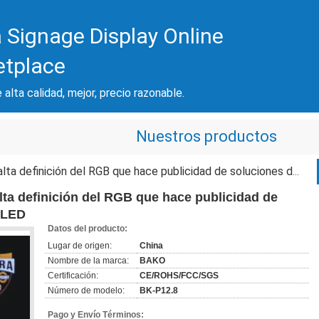
 Signage Display Online
etplace
 alta calidad, mejor, precio razonable.
Nuestros productos
finición del RGB que hace publicidad de soluciones de las carteleras del LED
alta definición del RGB que hace publicidad de
l LED
Datos del producto:
Lugar de origen:
China
Nombre de la marca:
BAKO
Certificación:
CE/ROHS/FCC/SGS
Número de modelo:
BK-P12.8
Pago y Envío Términos: