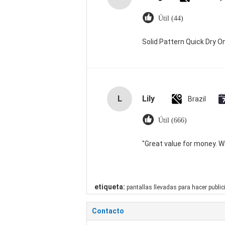
Útil (44)
Solid Pattern Quick Dry
L
Lily
Brazil
Útil (666)
"Great value for money. Wor
etiqueta:
pantallas llevadas para hacer publi
Contacto