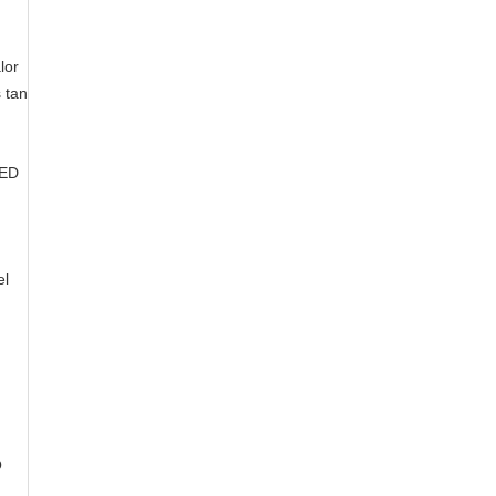
lor
 tan
LED
el
O