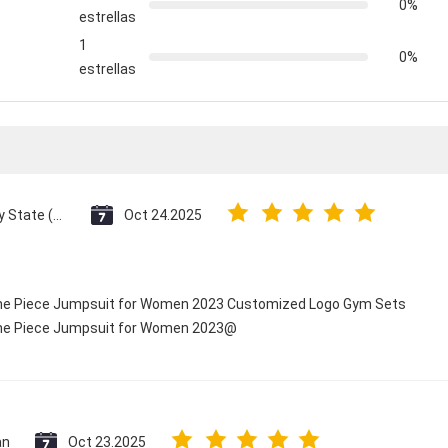
0%
estrellas
1
0%
estrellas
Vatican City State (Holy See)
Oct 24.2025
 One Piece Jumpsuit for Women 2023 Customized Logo Gym Sets
 One Piece Jumpsuit for Women 2023@
an
Oct 23.2025