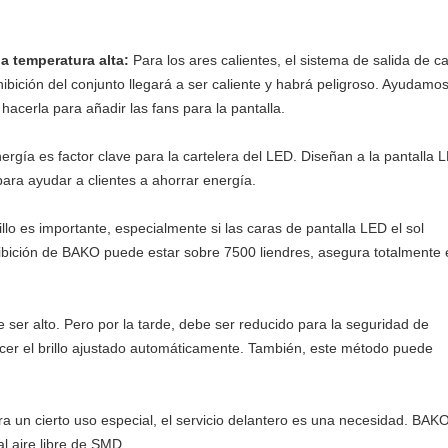
a temperatura alta:
Para los ares calientes, el sistema de salida de ca
ibición del conjunto llegará a ser caliente y habrá peligroso. Ayudamos
 hacerla para añadir las fans para la pantalla.
rgía es factor clave para la cartelera del LED. Diseñan a la pantalla 
ra ayudar a clientes a ahorrar energía.
brillo es importante, especialmente si las caras de pantalla LED el sol
exhibición de BAKO puede estar sobre 7500 liendres, asegura totalmente 
be ser alto. Pero por la tarde, debe ser reducido para la seguridad de
cer el brillo ajustado automáticamente. También, este método puede
a un cierto uso especial, el servicio delantero es una necesidad. BAK
l aire libre de SMD.