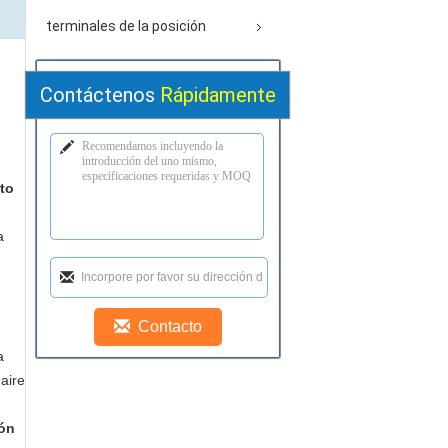
terminales de la posición
Contáctenos
Rápidamente
o
nto
a
a
 aire
ión