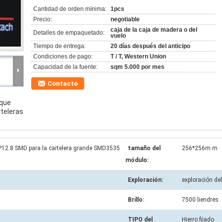
Cantidad de orden mínima:
1pcs
Precio:
negotiable
caja de la caja de madera o del
Detalles de empaquetado:
vuelo
Tiempo de entrega:
20 días después del anticipo
Condiciones de pago:
T / T, Western Union
Capacidad de la fuente:
sqm 5.000 por mes
Contacto
 que
rteleras
de P12.8 SMD para la cartelera grande SMD3535
tamaño del
256*256m m
módulo:
Exploración:
exploración de
Brillo:
7500 liendres
TIPO del
Hierro fijado