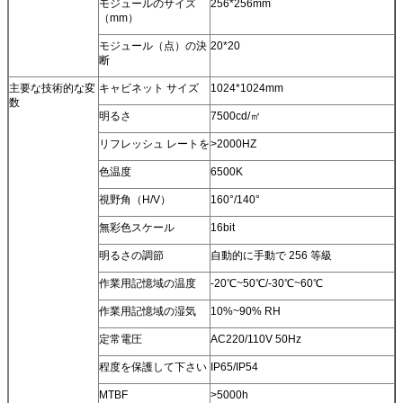
モジュールのサイズ
256*256mm
（mm）
モジュール（点）の決
20*20
断
主要な技術的な変
キャビネット サイズ
1024*1024mm
数
明るさ
7500cd/㎡
リフレッシュ レートを
>2000HZ
色温度
6500K
視野角（H/V）
160°/140°
無彩色スケール
16bit
明るさの調節
自動的に手動で 256 等級
作業用記憶域の温度
-20℃~50℃/-30℃~60℃
作業用記憶域の湿気
10%~90% RH
定常電圧
AC220/110V 50Hz
程度を保護して下さい
IP65/IP54
MTBF
>5000h