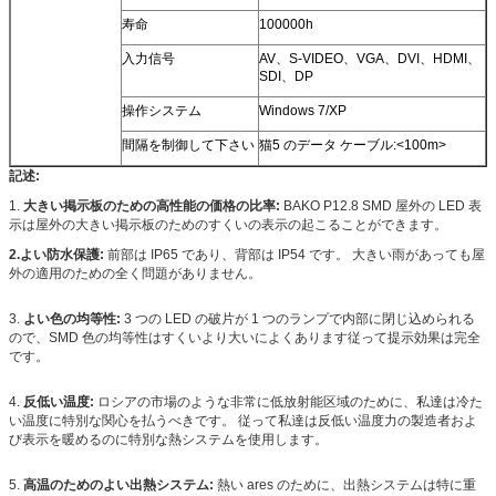
寿命
100000h
入力信号
AV、S-VIDEO、VGA、DVI、HDMI、
SDI、DP
操作システム
Windows 7/XP
間隔を制御して下さい
猫5 のデータ ケーブル:<100m>
記述:
1.
大きい掲示板のための高性能の価格の比率:
BAKO P12.8 SMD 屋外の LED 表
示は屋外の大きい掲示板のためのすくいの表示の起こることができます。
2.よい防水保護:
前部は IP65 であり、背部は IP54 です。 大きい雨があっても屋
外の適用のための全く問題がありません。
3.
よい色の均等性:
3 つの LED の破片が 1 つのランプで内部に閉じ込められる
ので、SMD 色の均等性はすくいより大いによくあります従って提示効果は完全
です。
4.
反低い温度:
ロシアの市場のような非常に低放射能区域のために、私達は冷た
い温度に特別な関心を払うべきです。 従って私達は反低い温度力の製造者およ
び表示を暖めるのに特別な熱システムを使用します。
5.
高温のためのよい出熱システム:
熱い ares のために、出熱システムは特に重