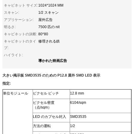
キャビネット サイズ:
1024*1024 MM
スキャン:
1/2 スキャン
アプリケーション:
屋外広告
明るさ:
7500 匹の nit
キャビネットの決断:
80*80
キャビネットのタイ
修理される鉄
プ:
ハイライト:
導かれた映画広告
大きい掲示板 SMD3535 のための P12.8 屋外 SMD LED 表示
指定:
単位モジュール
ピクセル ピッチ
12.8 mm
ピクセル密度
6104/sqm
（点/sqm）
LED のカプセル封入
SMD3535
方法の運転
1/2