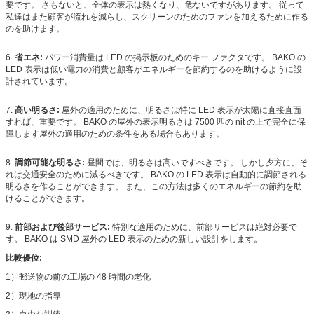
要です。 さもないと、全体の表示は熱くなり、危ないですがあります。 従って
私達はまた顧客が流れを減らし、スクリーンのためのファンを加えるために作る
のを助けます。
6.
省エネ:
パワー消費量は LED の掲示板のためのキー ファクタです。 BAKO の
LED 表示は低い電力の消費と顧客がエネルギーを節約するのを助けるように設
計されています。
7.
高い明るさ:
屋外の適用のために、明るさは特に LED 表示が太陽に直接直面
すれば、重要です。 BAKO の屋外の表示明るさは 7500 匹の nit の上で完全に保
障します屋外の適用のための条件をある場合もあります。
8.
調節可能な明るさ:
昼間では、明るさは高いですべきです。 しかし夕方に、そ
れは交通安全のために減るべきです。 BAKO の LED 表示は自動的に調節される
明るさを作ることができます。 また、この方法は多くのエネルギーの節約を助
けることができます。
9.
前部および後部サービス:
特別な適用のために、前部サービスは絶対必要で
す。 BAKO は SMD 屋外の LED 表示のための新しい設計をします。
比較優位:
1）郵送物の前の工場の 48 時間の老化
2）現地の指導