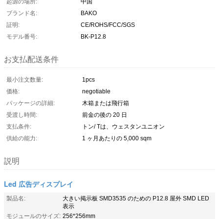
起源の場所:
中国
ブランド名:
BAKO
証明:
CE/ROHS/FCC/SGS
モデル番号:
BK-P12.8
お支払配送条件
最小注文数量:
1pcs
価格:
negotiable
パッケージの詳細:
木箱または飛行箱
受渡し時間:
前金の後の 20 日
支払条件:
トン/ Tは、ウェスタンユニオン
供給の能力:
1 ヶ月あたりの 5,000 sqm
説明
Led 広告ディスプレイ
製品名:
大きい掲示板 SMD3535 のための P12.8 屋外 SMD LED
表示
モジュールのサイズ:
256*256mm