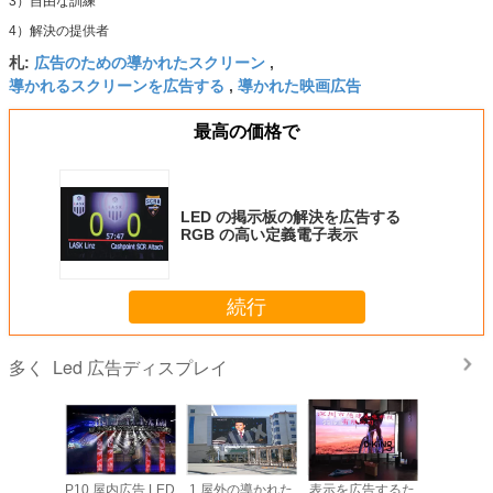
3）自由な訓練
4）解決の提供者
広告のための導かれたスクリーン
札:
,
導かれるスクリーンを広告する
導かれた映画広告
,
最高の価格で
LED の掲示板の解決を広告する
RGB の高い定義電子表示
続行
Led 広告ディスプレイ
多く
SMD 3 In1
P10 屋内広告 LED
1 屋外の導かれた
表示を広告するた
高い明るさ 