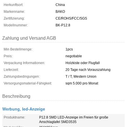
Herkunftsort:
China
Markenname:
BAKO
Zertifizierung:
CE/ROHS/FCC/SGS
Modellnummer:
BK-P12.8
Zahlung und Versand AGB
Min Bestellmenge:
1pcs
Preis:
negotiable
Verpackung Informationen:
Holzkiste oder Flugfall
Lieferzeit:
20 Tage nach Vorauszahlung
Zahlungsbedingungen:
T / T, Western Union
Versorgungsmaterial-Fähigkeit:
sqm 5.000 pro Monat
Beschreibung
Werbung, led-Anzeige
Produktname:
P12.8 SMD LED-Anzeige im Freien für große
Anschlagtafel SMD3535