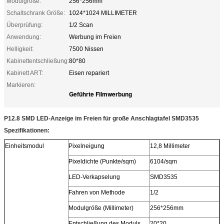
Modulgröße:
256*256mm
Schaltschrank Größe:
1024*1024 MILLIMETER
Überprüfung:
1/2 Scan
Anwendung:
Werbung im Freien
Helligkeit:
7500 Nissen
Kabinettentschließung:
80*80
Kabinett ART:
Eisen repariert
Markieren:
Geführte Filmwerbung
P12.8 SMD LED-Anzeige im Freien für große Anschlagtafel SMD3535
Spezifikationen:
Einheitsmodul
Pixelneigung
12,8 Millimeter
Pixeldichte (Punkte/sqm)
6104/sqm
LED-Verkapselung
SMD3535
Fahren von Methode
1/2
Modulgröße (Millimeter)
256*256mm
Entschließung des Moduls
20*20