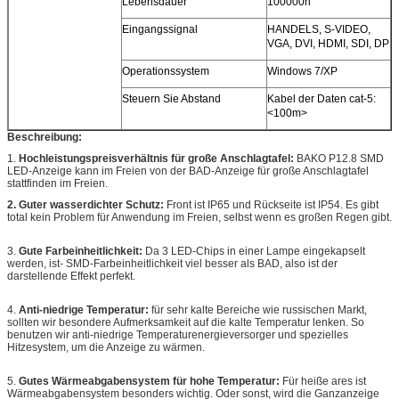
Lebensdauer
100000h
Eingangssignal
HANDELS, S-VIDEO,
VGA, DVI, HDMI, SDI, DP
Operationssystem
Windows 7/XP
Steuern Sie Abstand
Kabel der Daten cat-5:
<100m>
Beschreibung:
1.
Hochleistungspreisverhältnis für große Anschlagtafel:
BAKO P12.8 SMD
LED-Anzeige kann im Freien von der BAD-Anzeige für große Anschlagtafel
stattfinden im Freien.
2. Guter wasserdichter Schutz:
Front ist IP65 und Rückseite ist IP54. Es gibt
total kein Problem für Anwendung im Freien, selbst wenn es großen Regen gibt.
3.
Gute Farbeinheitlichkeit:
Da 3 LED-Chips in einer Lampe eingekapselt
werden, ist- SMD-Farbeinheitlichkeit viel besser als BAD, also ist der
darstellende Effekt perfekt.
4.
Anti-niedrige Temperatur:
für sehr kalte Bereiche wie russischen Markt,
sollten wir besondere Aufmerksamkeit auf die kalte Temperatur lenken. So
benutzen wir anti-niedrige Temperaturenergieversorger und spezielles
Hitzesystem, um die Anzeige zu wärmen.
5.
Gutes Wärmeabgabensystem für hohe Temperatur:
Für heiße ares ist
Wärmeabgabensystem besonders wichtig. Oder sonst, wird die Ganzanzeige