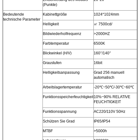
(Punkte)
Bedeutende
Kabinettgröße
1024*1024mm
technische Parameter
Helligkeit
㎡ 7500cd/
Bildwiederholfrequenz
>2000HZ
Farbtemperatur
6500K
Blickwinkel (H/V)
160°/140°
Graustufen
16bit
Helligkeitsanpassung
Grad 256 manuell
automatisch
Arbeitslagertemperatur
-20℃~50℃/-30℃~60℃
Funktionsspeicherfeuchtigkeit
10%~90% RELATIVE
FEUCHTIGKEIT
Funktionsspannung
AC220/110V 50Hz
Schützen Sie Grad
IP65/IP54
MTBF
>5000h