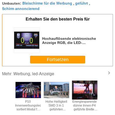
Bleischirme für die Werbung
geführt
Umbauten:
,
,
Schirm annoncierend
Erhalten Sie den besten Preis für
Hochauflösende elektronische
Anzeige RGB, die LED-
Anschlagtafellösungen
annonciert
Fortsetzen
Werbung, led-Anzeige
Mehr
 Schirm-
P10
Hohe Helligkeit
Energiesparende
an der
miniumlegierung
Innenwerbungsled
SMD 3 in 1
dünne Innen-P4
befest
ce Floor
sortiert Modul für
geführten
geführte Bretter
Installati
SMD 3 In1
Stadion/Sport
Anschlagtafeln im
für die Werbung
Helligke