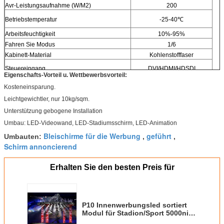
Avr-Leistungsaufnahme (W/M2)
200
Betriebstemperatur
-25-40℃
Arbeitsfeuchtigkeit
10%-95%
Fahren Sie Modus
1/6
Kabinett-Material
Kohlenstofffaser
Steuereingang
DVI/HDMI/HDSDI
Eigenschafts-Vorteil u. Wettbewerbsvorteil:
Bescheinigung
CE/ROHS
Kosteneinsparung.
Maximales Hängen (Vertikale)
1400kg
Leichtgewichtler, nur 10kg/sqm.
Unterstützung gebogene Installation
Umbau: LED-Videowand, LED-Stadiumsschirm, LED-Animation
Bleischirme für die Werbung
geführt
Umbauten:
,
,
Schirm annoncierend
Erhalten Sie den besten Preis für
P10 Innenwerbungsled sortiert
Modul für Stadion/Sport 5000nits
aus