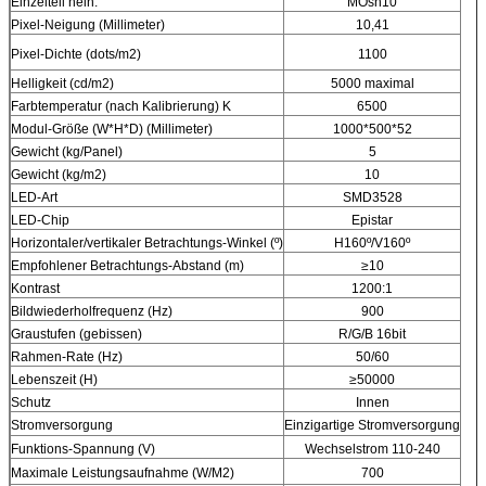
Einzelteil nein.
MOsn10
Pixel-Neigung (Millimeter)
10,41
Pixel-Dichte (dots/m2)
1100
Helligkeit (cd/m2)
5000 maximal
Farbtemperatur (nach Kalibrierung) K
6500
Modul-Größe (W*H*D) (Millimeter)
1000*500*52
Gewicht (kg/Panel)
5
Gewicht (kg/m2)
10
LED-Art
SMD3528
LED-Chip
Epistar
Horizontaler/vertikaler Betrachtungs-Winkel (º)
H160º/V160º
Empfohlener Betrachtungs-Abstand (m)
≥10
Kontrast
1200:1
Bildwiederholfrequenz (Hz)
900
Graustufen (gebissen)
R/G/B 16bit
Rahmen-Rate (Hz)
50/60
Lebenszeit (H)
≥50000
Schutz
Innen
Stromversorgung
Einzigartige Stromversorgung
Funktions-Spannung (V)
Wechselstrom 110-240
Maximale Leistungsaufnahme (W/M2)
700