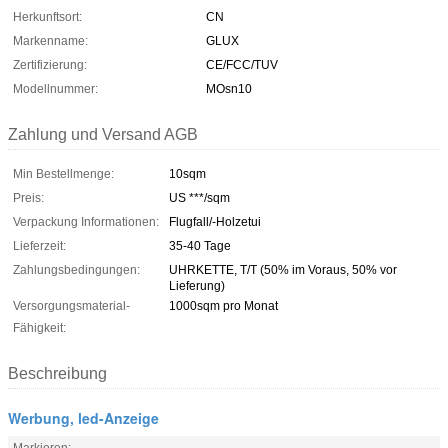
Herkunftsort:
CN
Markenname:
GLUX
Zertifizierung:
CE/FCC/TUV
Modellnummer:
MOsn10
Zahlung und Versand AGB
Min Bestellmenge:
10sqm
Preis:
US ***/sqm
Verpackung Informationen:
Flugfall/-Holzetui
Lieferzeit:
35-40 Tage
Zahlungsbedingungen:
UHRKETTE, T/T (50% im Voraus, 50% vor
Lieferung)
Versorgungsmaterial-
1000sqm pro Monat
Fähigkeit:
Beschreibung
Werbung, led-Anzeige