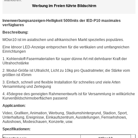
Markieren:
Werbung im Freien führte Bildschirm
Innenwerbungsanzeigen-Helligkeit 5000nits der lED-P10 maximales
verfügbares
Beschreibung:
MOsn10 ist im asiatischen und afrikanischen Markt spezielles populäres.
Eine Idnoor LED-Anzeige entsprochen für die vertikalen und umfangreichen
Einrichtungen
1. Kohlenstoff-Fasermaterialien für super dünne Art mit dehnbarer Kraft der
Ultrahochstärke
2. Modul-Größe ist Ultralicht, Licht zu 10kg pro Quadratmeter, die Stärke vom
größten ist 45mm
3. Einfach, schnell und flexible Installation für schnelles und viele Arten
Versammlung und Zerlegung
4. 45degree des geneigten Rahmenentwurfs ist für Versammlung in willkürliche
KurvenBildschirmoberflächen passend
Applicantion:
Video, Grafiken, Animation, Werbung, Stadiumshintergrund, Stadion, Sport,
Unterhaltung, Ereignisse, Einkaufszentrum, Ausstellungen, Fernsehshows,
Autoshows, Modeschauen, Konzerte, usw.
Spezifikationen: