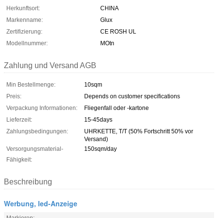
Herkunftsort:
CHINA
Markenname:
Glux
Zertifizierung:
CE ROSH UL
Modellnummer:
MOtn
Zahlung und Versand AGB
Min Bestellmenge:
10sqm
Preis:
Depends on customer specifications
Verpackung Informationen:
Fliegenfall oder -kartone
Lieferzeit:
15-45days
Zahlungsbedingungen:
UHRKETTE, T/T (50% Fortschritt 50% vor
Versand)
Versorgungsmaterial-
150sqm/day
Fähigkeit:
Beschreibung
Werbung, led-Anzeige