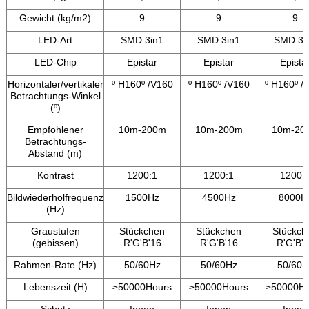
Gewicht (kg/m2)
9
9
9
LED-Art
SMD 3in1
SMD 3in1
SMD 3i
LED-Chip
Epistar
Epistar
Epista
Horizontaler/vertikaler
º H160º /V160
º H160º /V160
º H160º /
Betrachtungs-Winkel
(º)
Empfohlener
10m-200m
10m-200m
10m-20
Betrachtungs-
Abstand (m)
Kontrast
1200:1
1200:1
1200:
Bildwiederholfrequenz
1500Hz
4500Hz
8000H
(Hz)
Graustufen
Stückchen
Stückchen
Stückch
(gebissen)
R'G'B'16
R'G'B'16
R'G'B'
Rahmen-Rate (Hz)
50/60Hz
50/60Hz
50/60H
Lebenszeit (H)
≥50000Hours
≥50000Hours
≥50000Ho