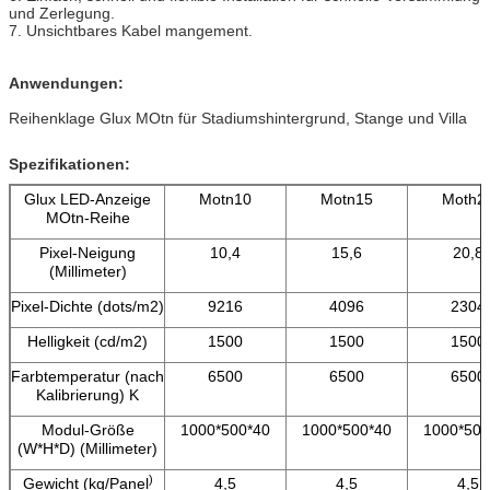
und Zerlegung.
7. Unsichtbares Kabel mangement.
Anwendungen:
Reihenklage Glux MOtn für Stadiumshintergrund, Stange und Villa
Spezifikationen:
Glux LED-Anzeige
Motn10
Motn15
Moth2
MOtn-Reihe
Pixel-Neigung
10,4
15,6
20,8
(Millimeter)
Pixel-Dichte (dots/m2)
9216
4096
2304
Helligkeit (cd/m2)
1500
1500
1500
Farbtemperatur (nach
6500
6500
6500
Kalibrierung) K
Modul-Größe
1000*500*40
1000*500*40
1000*500
(W*H*D) (Millimeter)
)
Gewicht (kg/Panel
4,5
4,5
4,5