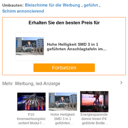
Bleischirme für die Werbung
geführt
Umbauten:
,
,
Schirm annoncierend
Erhalten Sie den besten Preis für
Hohe Helligkeit SMD 3 in 1
geführten Anschlagtafeln im
Freien P15-/P20-LED Schirm
Fortsetzen
Werbung, led-Anzeige
Mehr
 Schirm-
P10
Hohe Helligkeit
Energiesparende
an der
miniumlegierung
Innenwerbungsled
SMD 3 in 1
dünne Innen-P4
befest
ce Floor
sortiert Modul für
geführten
geführte Bretter
Installati
SMD 3 In1
Stadion/Sport
Anschlagtafeln im
für die Werbung
Helligke