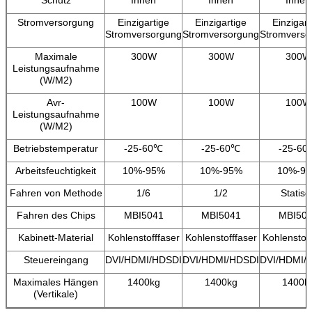
Schutz
Innen
Innen
Innen
Stromversorgung
Einzigartige
Einzigartige
Einzigart
Stromversorgung
Stromversorgung
Stromverso
Maximale
300W
300W
300W
Leistungsaufnahme
(W/M2)
Avr-
100W
100W
100W
Leistungsaufnahme
(W/M2)
Betriebstemperatur
-25-60℃
-25-60℃
-25-60
Arbeitsfeuchtigkeit
10%-95%
10%-95%
10%-9
Fahren von Methode
1/6
1/2
Statisc
Fahren des Chips
MBI5041
MBI5041
MBI50
Kabinett-Material
Kohlenstofffaser
Kohlenstofffaser
Kohlenstoff
Steuereingang
DVI/HDMI/HDSDI
DVI/HDMI/HDSDI
DVI/HDMI/
Maximales Hängen
1400kg
1400kg
1400k
(Vertikale)