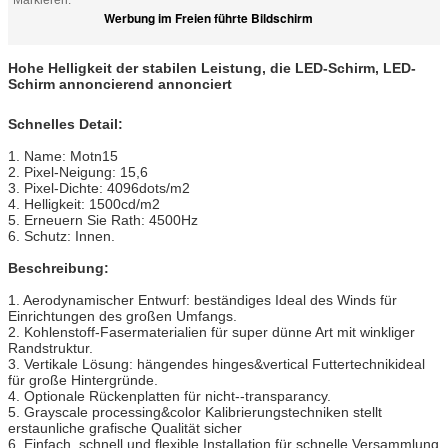
Markieren:
Werbung im Freien führte Bildschirm
Hohe Helligkeit der stabilen Leistung, die LED-Schirm, LED-
Schirm annoncierend annonciert
Schnelles Detail:
1. Name: Motn15
2. Pixel-Neigung: 15,6
3. Pixel-Dichte: 4096dots/m2
4. Helligkeit: 1500cd/m2
5. Erneuern Sie Rath: 4500Hz
6. Schutz: Innen.
Beschreibung:
1. Aerodynamischer Entwurf: beständiges Ideal des Winds für
Einrichtungen des großen Umfangs.
2. Kohlenstoff-Fasermaterialien für super dünne Art mit winkliger
Randstruktur.
3. Vertikale Lösung: hängendes hinges&vertical Futtertechnikideal
für große Hintergründe.
4. Optionale Rückenplatten für nicht--transparancy.
5. Grayscale processing&color Kalibrierungstechniken stellt
erstaunliche grafische Qualität sicher
6. Einfach, schnell und flexible Installation für schnelle Versammlung