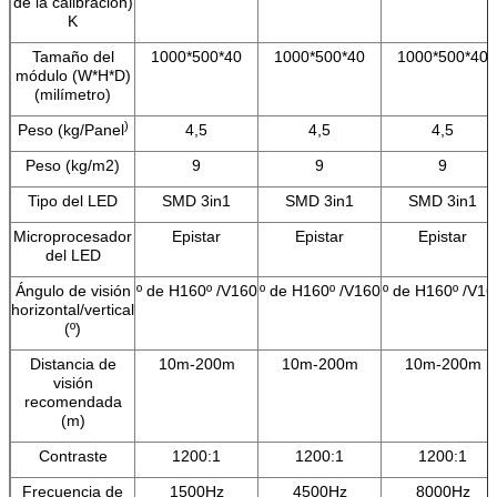
de la calibración)
K
Tamaño del
1000*500*40
1000*500*40
1000*500*40
módulo (W*H*D)
(milímetro)
)
Peso (kg/Panel
4,5
4,5
4,5
Peso (kg/m2)
9
9
9
Tipo del LED
SMD 3in1
SMD 3in1
SMD 3in1
Microprocesador
Epistar
Epistar
Epistar
del LED
Ángulo de visión
º de H160º /V160
º de H160º /V160
º de H160º /V16
horizontal/vertical
(º)
Distancia de
10m-200m
10m-200m
10m-200m
visión
recomendada
(m)
Contraste
1200:1
1200:1
1200:1
Frecuencia de
1500Hz
4500Hz
8000Hz