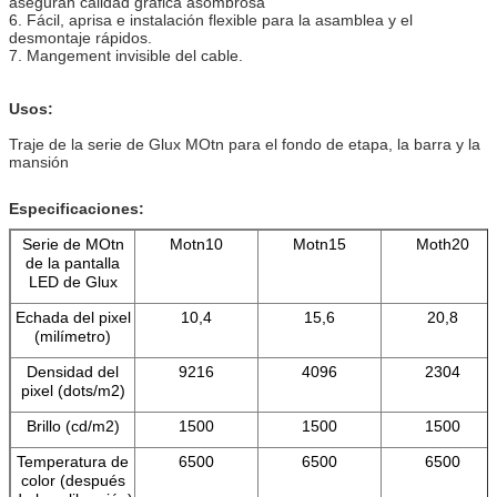
aseguran calidad gráfica asombrosa
6. Fácil, aprisa e instalación flexible para la asamblea y el
desmontaje rápidos.
7. Mangement invisible del cable.
Usos:
Traje de la serie de Glux MOtn para el fondo de etapa, la barra y la
mansión
Especificaciones:
Serie de MOtn
Motn10
Motn15
Moth20
de la pantalla
LED de Glux
Echada del pixel
10,4
15,6
20,8
(milímetro)
Densidad del
9216
4096
2304
pixel (dots/m2)
Brillo (cd/m2)
1500
1500
1500
Temperatura de
6500
6500
6500
color (después