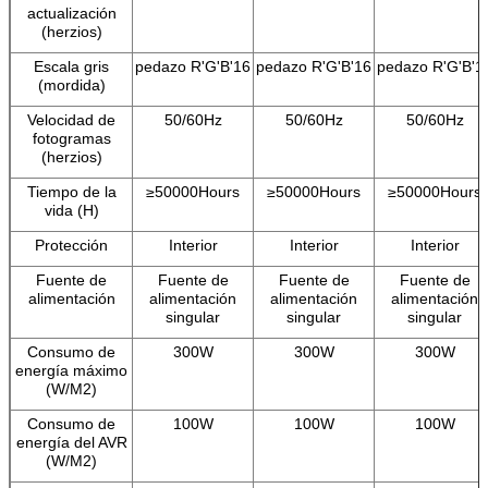
actualización
(herzios)
Escala gris
pedazo R'G'B'16
pedazo R'G'B'16
pedazo R'G'B'1
(mordida)
Velocidad de
50/60Hz
50/60Hz
50/60Hz
fotogramas
(herzios)
Tiempo de la
≥50000Hours
≥50000Hours
≥50000Hours
vida (H)
Protección
Interior
Interior
Interior
Fuente de
Fuente de
Fuente de
Fuente de
alimentación
alimentación
alimentación
alimentación
singular
singular
singular
Consumo de
300W
300W
300W
energía máximo
(W/M2)
Consumo de
100W
100W
100W
energía del AVR
(W/M2)