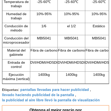
Temperatura de
-25-60℃
-25-60℃
-25-60℃
trabajo
Humedad de
10%-95%
10%-95%
10%-95%
trabajo
Conducción de
1/6
el 1/2
Estático
método
Conducción del
MBI5041
MBI5041
MBI5041
microprocesador
Material del
Fibra de carbono
Fibra de carbono
Fibra de carbon
gabinete
Entrada de
DVI/HDMI/HDSDI
DVI/HDMI/HDSDI
DVI/HDMI/HDSD
control
Ejecución
1400kg
1400kg
1400kg
máxima (vertical)
pantallas llevadas para hacer publicidad
Etiquetas:
,
llevado haciendo publicidad de la pantalla
,
la publicidad al aire libre llevó la pantalla de visualización
Obtenga el mejor precio por