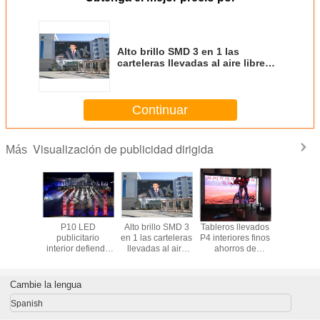
Alto brillo SMD 3 en 1 las
carteleras llevadas al aire libre
pantalla de P15/de P20 LED
Continuar
Visualización de publicidad dirigida
Más
ión de
P10 LED
Alto brillo SMD 3
Tableros llevados
instala
 llevada
publicitario
en 1 las carteleras
P4 interiores finos
montada 
r de la
interior defiende
llevadas al aire
ahorros de
pared d
lla de
el módulo para el
libre pantalla de
energía para
pantalla 
SMD 3 In1
estadio/los
P15/de P20 LED
hacer publicidad
la public
 Dance
deportes 5000nits
de la exhibición
aire libre 
Cambie la lengua
oor
brillo
Spanish