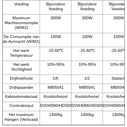
Voeding
Bijzondere
Bijzondere
Bijzonder
Voeding
Voeding
Voeding
Maximum
300W
300W
300W
Machtsconsumptie
(W/M2)
De Consumptie van
100W
100W
100W
de Avrmacht (W/M2)
Het werk
-25-60℃
-25-60℃
-25-60℃
Temperatuur
Het werk
10%-95%
10%-95%
10%-95
Vochtigheid
Drijfmethode
1/6
1/2
Statisch
Drijfspaander
MBI5041
MBI5041
MBI5041
Kabinetsmateriaal
Koolstofvezel
Koolstofvezel
Koolstofvez
Controleinput
DVI/HDMI/HDSDI
DVI/HDMI/HDSDI
DVI/HDMI/H
Het maximum
1400kg
1400kg
1400kg
Hangen (Verticaal)