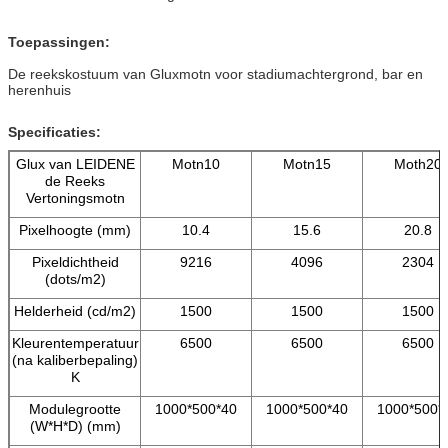
Toepassingen:
De reekskostuum van Gluxmotn voor stadiumachtergrond, bar en
herenhuis
Specificaties:
Glux van LEIDENE
Motn10
Motn15
Moth20
de Reeks
Vertoningsmotn
Pixelhoogte (mm)
10.4
15.6
20.8
Pixeldichtheid
9216
4096
2304
(dots/m2)
Helderheid (cd/m2)
1500
1500
1500
Kleurentemperatuur
6500
6500
6500
(na kaliberbepaling)
K
Modulegrootte
1000*500*40
1000*500*40
1000*500*
(W*H*D) (mm)