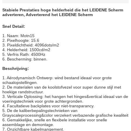
Stabiele Prestaties hoge helderheid die het LEIDENE Scherm
adverteren, Adverterend het LEIDENE Scherm
Snel Detail:
1. Naam: Motn15
2. Pixelhoogte: 15.6
3. Pixeldichtheid: 4096dots/m2
4. Helderheid: 1500cd/m2
5. Verfris Rath: 4500Hz
6. Bescherming: binnen.
Beschrijving:
1. Aërodynamisch Ontwerp: wind bestand ideaal voor grote
schaalopstellingen.
2. De materialen van de koolstofvezel voor super dunne stijl met
hoekige randstructuur.
3. Verticale Oplossing: het hangen het hinges&vertical ideaal van de
voeringstechniek voor grote achtergronden.
4. Facultatieve backplates voor niet-transparancy.
5. De de kaliberbepalingstechnieken van
Grayscaleprocessing&color verzekert verbazende grafische kwaliteit
6. Gemakkelijke, snelle en flexibele installatie voor snelle
assemblage en demontage.
7. Onzichtbare kabelmangement.