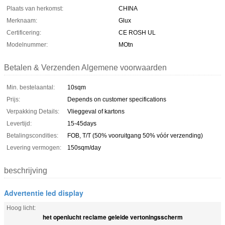
Plaats van herkomst:
CHINA
Merknaam:
Glux
Certificering:
CE ROSH UL
Modelnummer:
MOtn
Betalen & Verzenden Algemene voorwaarden
Min. bestelaantal:
10sqm
Prijs:
Depends on customer specifications
Verpakking Details:
Vlieggeval of kartons
Levertijd:
15-45days
Betalingscondities:
FOB, T/T (50% vooruitgang 50% vóór verzending)
Levering vermogen:
150sqm/day
beschrijving
Advertentie led display
Hoog licht:
het openlucht reclame geleide vertoningsscherm