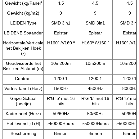
)
Gewicht (kg/Panel
4.5
4.5
4.5
Gewicht (kg/m2)
9
9
9
LEIDEN Type
SMD 3in1
SMD 3in1
SMD 3in
LEIDENE Spaander
Epistar
Epistar
Epistar
Horizontale/Verticale
H160º /V160 º
H160º /V160 º
H160º /V16
het Bekijken Hoek
(º)
Geadviseerde het
10m200m
10m200m
10m200
Bekijken Afstand (m)
Contrast
1200:1
1200:1
1200:1
Verfris Tarief (Herz)
1500Hz
4500Hz
8000Hz
Grijze Schaal
R'G 'b' met 16
R'G 'b' met 16
R'G 'b' met
(beetje)
bits
bits
bits
Kadertarief (Herz)
50/60Hz
50/60Hz
50/60Hz
Het levenstijd (H)
≥50000Hours
≥50000Hours
≥50000Hou
Bescherming
Binnen
Binnen
Binnen