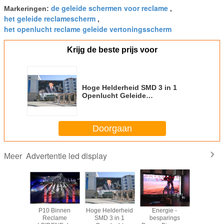
de geleide schermen voor reclame
Markeringen:
,
het geleide reclamescherm
,
het openlucht reclame geleide vertoningsscherm
Krijg de beste prijs voor
Hoge Helderheid SMD 3 in 1
Openlucht Geleide
Aanplakborden P15/P20 het
LEIDENE Scherm
Doorgaan
Advertentie led display
Meer
 van de
P10 Binnen
Hoge Helderheid
Energie -
hoge held
et
Reclame
SMD 3 in 1
besparings
P10 Ope