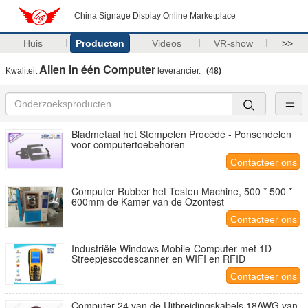
China Signage Display Online Marketplace
Huis
Producten
Videos
VR-show
>>
Allen in één Computer
Kwaliteit
leverancier.
(48)
Bladmetaal het Stempelen Procédé - Ponsendelen
voor computertoebehoren
Contacteer ons
Computer Rubber het Testen Machine, 500 * 500 *
600mm de Kamer van de Ozontest
Contacteer ons
Industriële Windows Mobile-Computer met 1D
Streepjescodescanner en WIFI en RFID
Contacteer ons
Computer 24 van de Uitbreidingskabels 18AWG van