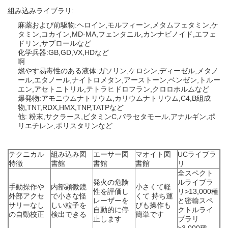
組み込みライブラリ:
麻薬および前駆物:ヘロイン,モルフィーン,メタムフェタミン,ケ
タミン,コカイン,MD-MA,フェンタニル,カンナビノイド,エフェ
ドリン,サプロールなど
化学兵器:GB,GD,VX,HDなど
啊
燃やす易毒性のある液体:ガソリン,ケロシン,ディーゼル,メタノ
ール,エタノール,ナイトロメタン,アーストーン,ベンゼン,トルー
エン,アセトニトリル,テトラヒドロフラン,クロロホルムなど
爆発物:アモニウムナトリウム,カリウムナトリウム,C4,B組成
物,TNT,RDX,HMX,TNP,TATPなど
他: 粉末,サクラース,ビタミンC,パラセタモール,アナルギン,ポ
リエチレン,ポリスタリンなど
テクニカル
組み込み図
エーサー図
マオイト図
UCライブラ
特徴
書館
書館
書館
リ
全スペクト
発火の危険
ルライブラ
手動操作や
内部顕微鏡
小さくて軽
性を評価し
リ>13,000種
外部アクセ
で小さな怪
くて 持ち運
レーザーを
と密輸スペ
サリーなし
しい粒子を
びも操作も
自動的に停
クトルライ
の自動校正
検出できる
簡単です
止します
ブラリ