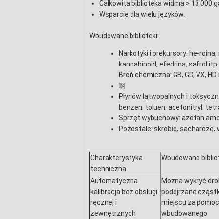
Całkowita biblioteka widma > 13 000 
Wsparcie dla wielu języków.
Wbudowane biblioteki:
Narkotyki i prekursory: he-roin
kannabinoid, efedrina, safrol itp.
Broń chemiczna: GB, GD, VX, HD i
啊
Płynów łatwopalnych i toksyczn
benzen, toluen, acetonitryl, tet
Sprzęt wybuchowy: azotan amonu
Pozostałe: skrobię, sacharozę, w
Charakterystyka
Wbudowane biblio
techniczna
Automatyczna
Można wykryć dro
kalibracja bez obsługi
podejrzane cząstk
ręcznej i
miejscu za pomo
zewnętrznych
wbudowanego