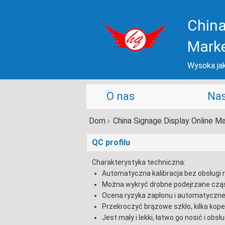
China
Mark
Wysoka jak
O nas
Nas
Dom
China Signage Display Online Ma
QC profilu
Charakterystyka techniczna:
Automatyczna kalibracja bez obsługi 
Można wykryć drobne podejrzane czą
Ocena ryzyka zapłonu i automatyczne
Przekroczyć brązowe szkło, kilka kope
Jest mały i lekki, łatwo go nosić i obsł