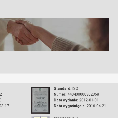
Standard:
ISO
2
Numer:
440400000302368
3
Data wydania:
2012-01-01
03-17
Data wygaśnięcia:
2016-04-21