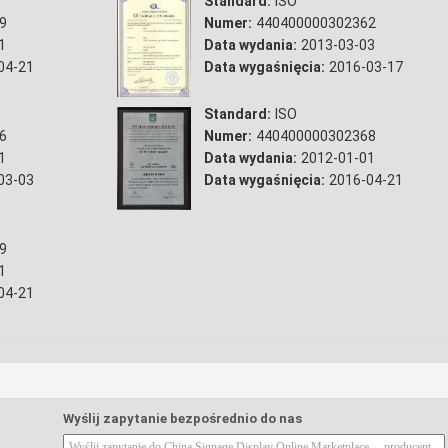
Standard:
ISO
9
Numer:
440400000302362
1
Data wydania:
2013-03-03
04-21
Data wygaśnięcia:
2016-03-17
Standard:
ISO
6
Numer:
440400000302368
1
Data wydania:
2012-01-01
03-03
Data wygaśnięcia:
2016-04-21
9
1
04-21
Wyślij zapytanie bezpośrednio do nas