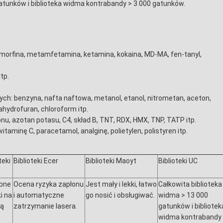
gatunków i biblioteka widma kontrabandy > 3 000 gatunków.
a, morfina, metamfetamina, ketamina, kokaina, MD-MA, fen-tanyl,
tp.
ych: benzyna, nafta naftowa, metanol, etanol, nitrometan, aceton,
rahydrofuran, chloroform itp.
, azotan potasu, C4, skład B, TNT, RDX, HMX, TNP, TATP itp.
itaminę C, paracetamol, analginę, polietylen, polistyren itp.
teki
Biblioteki Ecer
Biblioteki Maoyt
Biblioteki UC
bne
Ocena ryzyka zapłonu
Jest mały i lekki, łatwo
Całkowita biblioteka
i na
i automatyczne
go nosić i obsługiwać.
widma > 13 000
cą
zatrzymanie lasera.
gatunków i bibliotek
widma kontrabandy