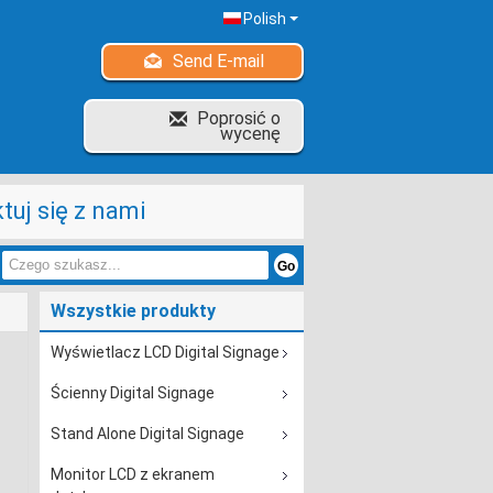
Polish
Send E-mail
Poprosić o
wycenę
tuj się z nami
Wszystkie produkty
Wyświetlacz LCD Digital Signage
Ścienny Digital Signage
Stand Alone Digital Signage
Monitor LCD z ekranem