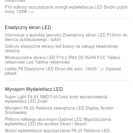
reklamowa
P10 odkryty oszczędzanie energii wyświetlacza LED Średni pobór
mocy 150W / ㎡
Elastyczny ekran LED
Informacje o wysokiej jasności Zewnętrzny ekran LED P10mm do
dworca autobusowego / szkół
Odkryty elastyczne ekrany led ściany na zakupy kwadratowy
reklamy
Wodoszczelne ekrany LED P16 z IP65 CE RoHS FCC Tablice
reklamowe Led Tablica reklamowa
Lekkie P8 Elastyczne LED Ekran dla aren, 15625 / ㎡ Gęstość
pikseli
Wynajem Wyświetlacz LED
Super Light P4.81 SMD Full Color kryty wynajmowania
wyświetlacz LED Znaki
Wynajem P6.25 Reklama zewnętrzna LED Display Screen
Środowiska
PH6mm lekkiego aluminium Gabinet LED Wypożyczalnia
wyświetlacz LED dla spotkań Ekran / Airport
Moduł wyświetlacza wypożyczalnia P6.25 Reklama LED,