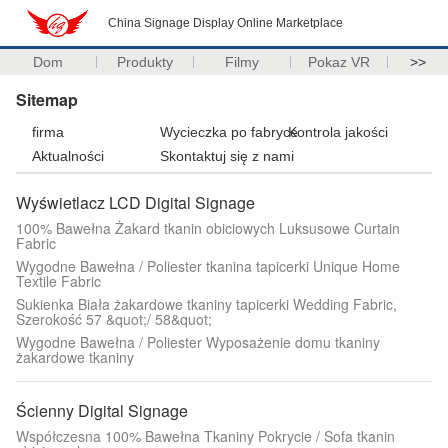
China Signage Display Online Marketplace
Dom
Produkty
Filmy
Pokaz VR
>>
Sitemap
firma
Wycieczka po fabryce
Kontrola jakości
Aktualności
Skontaktuj się z nami
Wyświetlacz LCD Digital Signage
100% Bawełna Żakard tkanin obiciowych Luksusowe Curtain
Fabric
Wygodne Bawełna / Poliester tkanina tapicerki Unique Home
Textile Fabric
Sukienka Biała żakardowe tkaniny tapicerki Wedding Fabric,
Szerokość 57 &quot;/ 58&quot;
Wygodne Bawełna / Poliester Wyposażenie domu tkaniny
żakardowe tkaniny
Ścienny Digital Signage
Współczesna 100% Bawełna Tkaniny Pokrycie / Sofa tkanin