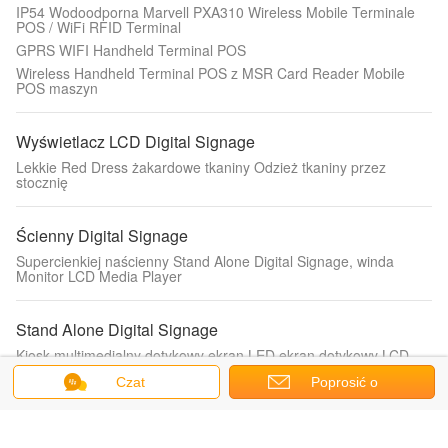
IP54 Wodoodporna Marvell PXA310 Wireless Mobile Terminale
POS / WiFi RFID Terminal
GPRS WIFI Handheld Terminal POS
Wireless Handheld Terminal POS z MSR Card Reader Mobile
POS maszyn
Wyświetlacz LCD Digital Signage
Lekkie Red Dress żakardowe tkaniny Odzież tkaniny przez
stocznię
Ścienny Digital Signage
Supercienkiej naścienny Stand Alone Digital Signage, winda
Monitor LCD Media Player
Stand Alone Digital Signage
Kiosk multimedialny dotykowy ekran LED ekran dotykowy LCD
reklamy signage 55 cale
Czat
Poprosić o
wycenę
Monitor LCD z ekranem dotykowym