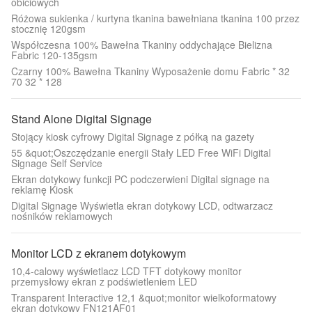
obiciowych
Różowa sukienka / kurtyna tkanina bawełniana tkanina 100 przez
stocznię 120gsm
Współczesna 100% Bawełna Tkaniny oddychające Bielizna
Fabric 120-135gsm
Czarny 100% Bawełna Tkaniny Wyposażenie domu Fabric * 32
70 32 * 128
Stand Alone Digital Signage
Stojący kiosk cyfrowy Digital Signage z półką na gazety
55 &quot;Oszczędzanie energii Stały LED Free WiFi Digital
Signage Self Service
Ekran dotykowy funkcji PC podczerwieni Digital signage na
reklamę Kiosk
Digital Signage Wyświetla ekran dotykowy LCD, odtwarzacz
nośników reklamowych
Monitor LCD z ekranem dotykowym
10,4-calowy wyświetlacz LCD TFT dotykowy monitor
przemysłowy ekran z podświetleniem LED
Transparent Interactive 12,1 &quot;monitor wielkoformatowy
ekran dotykowy FN121AF01