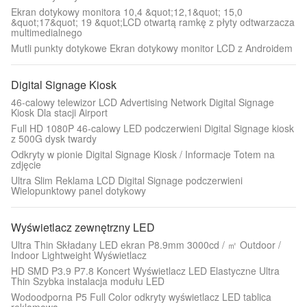
Ekran dotykowy monitora 10,4 &quot;12,1&quot; 15,0
&quot;17&quot; 19 &quot;LCD otwartą ramkę z płyty odtwarzacza
multimedialnego
Mutli punkty dotykowe Ekran dotykowy monitor LCD z Androidem
Digital Signage Kiosk
46-calowy telewizor LCD Advertising Network Digital Signage
Kiosk Dla stacji Airport
Full HD 1080P 46-calowy LED podczerwieni Digital Signage kiosk
z 500G dysk twardy
Odkryty w pionie Digital Signage Kiosk / Informacje Totem na
zdjęcie
Ultra Slim Reklama LCD Digital Signage podczerwieni
Wielopunktowy panel dotykowy
Wyświetlacz zewnętrzny LED
Ultra Thin Składany LED ekran P8.9mm 3000cd / ㎡ Outdoor /
Indoor Lightweight Wyświetlacz
HD SMD P3.9 P7.8 Koncert Wyświetlacz LED Elastyczne Ultra
Thin Szybka instalacja modułu LED
Wodoodporna P5 Full Color odkryty wyświetlacz LED tablica