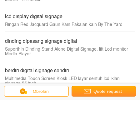
lcd display digital signage
Ringan Red Jacquard Gaun Kain Pakaian kain By The Yard
dinding dipasang signage digital
Superthin Dinding Stand Alone Digital Signage, lift Lcd monitor
Media Player
berdiri digital signage sendiri
Multimedia Touch Screen Kiosk LED layar sentuh lcd iklan
signage 55 inch
Obrolan
Quote request
LCD Touch Screen
suatu
Indah WIFI Touch Screen Kios Dual Screen Kiosk Dengan
Windows XP / Vista
Kios Digital Signage
Lantai berdiri iklan Layar Sentuh Jaringan Digital Signage Kios