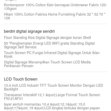
Kontemporer 100% Cotton Kain bernapas Underwear Fabric 120-
135gsm
Hitam 100% Cotton Fabrics Home Furnishing Fabric 32 * 32 70 *
128
berdiri digital signage sendiri
Floor Standing Kios Digital Signage dengan koran Shelf
55 "Penghematan Energi LED WIFI gratis Standing Digital
Signage Self Service
Touch Screen PC Fungsi Infrared Digital Signage Untuk Iklan
Kiosk
Digital Signage Menampilkan Touch Screen LCD Media
Periklanan Pemain
LCD Touch Screen
10.4 inch LCD Industri TFT Touch Screen Monitor Dengan LED
Backlight
Transparan Interaktif 12,1 &quot;Large Format Touch Screen
FN121AF01
layar sentuh memantau 10,4 &quot;12,1&quot; 15,0
&quot;17&quot; 19 &quot;LCD bingkai terbuka dengan papan