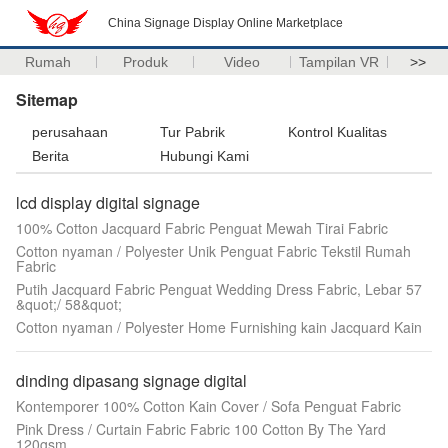
China Signage Display Online Marketplace
Rumah
Produk
Video
Tampilan VR
>>
Sitemap
perusahaan
Tur Pabrik
Kontrol Kualitas
Berita
Hubungi Kami
lcd display digital signage
100% Cotton Jacquard Fabric Penguat Mewah Tirai Fabric
Cotton nyaman / Polyester Unik Penguat Fabric Tekstil Rumah
Fabric
Putih Jacquard Fabric Penguat Wedding Dress Fabric, Lebar 57
&quot;/ 58&quot;
Cotton nyaman / Polyester Home Furnishing kain Jacquard Kain
dinding dipasang signage digital
Kontemporer 100% Cotton Kain Cover / Sofa Penguat Fabric
Pink Dress / Curtain Fabric Fabric 100 Cotton By The Yard
120gsm