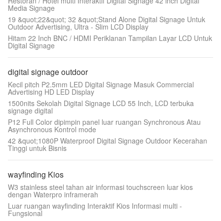
Restoran / Hotel multi Interaktif Digital Signage 42 inch Digital
Media Signage
19 &quot;22&quot; 32 &quot;Stand Alone Digital Signage Untuk
Outdoor Advertising, Ultra - Slim LCD Display
Hitam 22 Inch BNC / HDMI Periklanan Tampilan Layar LCD Untuk
Digital Signage
digital signage outdoor
Kecil pitch P2.5mm LED Digital Signage Masuk Commercial
Advertising HD LED Display
1500nits Sekolah Digital Signage LCD 55 Inch, LCD terbuka
signage digital
P12 Full Color dipimpin panel luar ruangan Synchronous Atau
Asynchronous Kontrol mode
42 &quot;1080P Waterproof Digital Signage Outdoor Kecerahan
Tinggi untuk Bisnis
wayfinding Kios
W3 stainless steel tahan air informasi touchscreen luar kios
dengan Waterpro inframerah
Luar ruangan wayfinding Interaktif Kios Informasi multi -
Fungsional