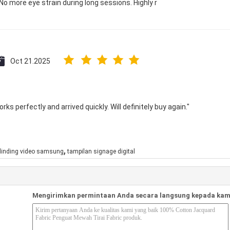
No more eye strain during long sessions. Highly r
Oct 21.2025
ks perfectly and arrived quickly. Will definitely buy again."
,
dinding video samsung
tampilan signage digital
Mengirimkan permintaan Anda secara langsung kepada kam