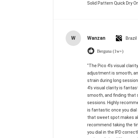
Solid Pattern Quick Dry
W
Wanzan
Brazil
Berguna (1w+)
"The Pico 4's visual clarit
adjustment is smooth, and
strain during long sessio
4's visual clarity is fant
smooth, and finding that 
sessions. Highly recommend
is fantastic once you dial
that sweet spot makes all
recommend taking the time 
you dial in the IPD corre