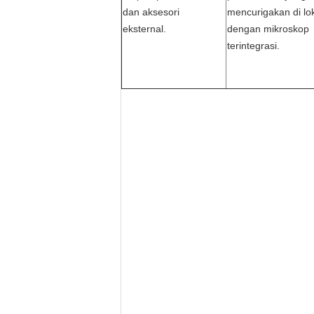
dan aksesori
mencurigakan di lo
eksternal.
dengan mikroskop
terintegrasi.