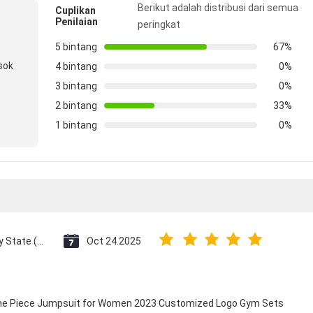
Berikut adalah distribusi dari semua
Cuplikan
Penilaian
peringkat
5 bintang
67%
sok
4 bintang
0%
3 bintang
0%
2 bintang
33%
1 bintang
0%
Vatican City State (Holy See)
Oct 24.2025
 One Piece Jumpsuit for Women 2023 Customized Logo Gym Sets