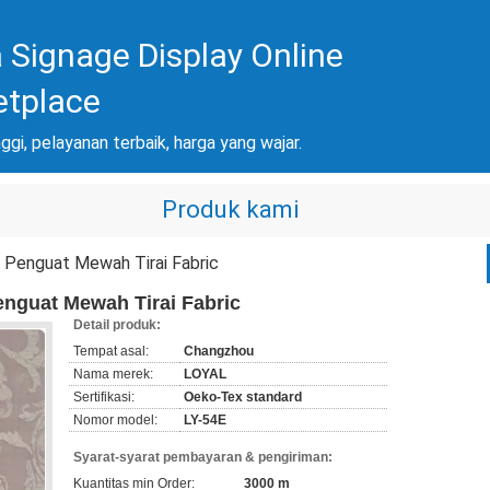
 Signage Display Online
etplace
nggi, pelayanan terbaik, harga yang wajar.
Produk kami
 Penguat Mewah Tirai Fabric
nguat Mewah Tirai Fabric
Detail produk:
Tempat asal:
Changzhou
Nama merek:
LOYAL
Sertifikasi:
Oeko-Tex standard
Nomor model:
LY-54E
Syarat-syarat pembayaran & pengiriman:
Kuantitas min Order:
3000 m