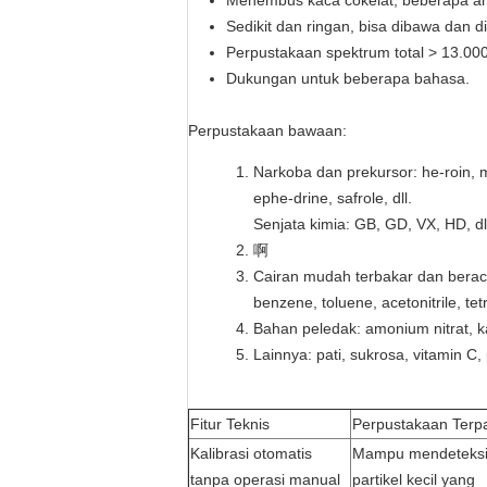
Menembus kaca cokelat, beberapa am
Sedikit dan ringan, bisa dibawa dan
Perpustakaan spektrum total > 13.00
Dukungan untuk beberapa bahasa.
Perpustakaan bawaan:
Narkoba dan prekursor: he-roin, 
ephe-drine, safrole, dll.
Senjata kimia: GB, GD, VX, HD, dl
啊
Cairan mudah terbakar dan beracu
benzene, toluene, acetonitrile, tet
Bahan peledak: amonium nitrat, ka
Lainnya: pati, sukrosa, vitamin C, p
Fitur Teknis
Perpustakaan Terp
Kalibrasi otomatis
Mampu mendeteks
tanpa operasi manual
partikel kecil yang