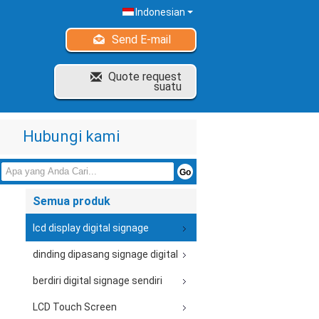
Indonesian
Send E-mail
Quote request
suatu
Hubungi kami
Semua produk
lcd display digital signage
dinding dipasang signage digital
berdiri digital signage sendiri
LCD Touch Screen