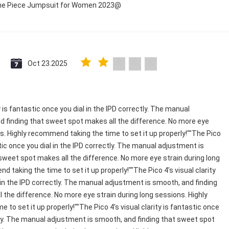
 One Piece Jumpsuit for Women 2023@
Oct 23.2025
y is fantastic once you dial in the IPD correctly. The manual
 finding that sweet spot makes all the difference. No more eye
ns. Highly recommend taking the time to set it up properly!""The Pico
astic once you dial in the IPD correctly. The manual adjustment is
sweet spot makes all the difference. No more eye strain during long
 taking the time to set it up properly!""The Pico 4's visual clarity
 in the IPD correctly. The manual adjustment is smooth, and finding
 the difference. No more eye strain during long sessions. Highly
to set it up properly!""The Pico 4's visual clarity is fantastic once
ctly. The manual adjustment is smooth, and finding that sweet spot