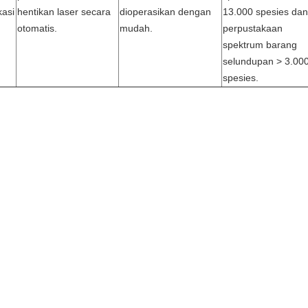
kasi
hentikan laser secara
dioperasikan dengan
13.000 spesies dan
otomatis.
mudah.
perpustakaan
spektrum barang
selundupan > 3.00
spesies.