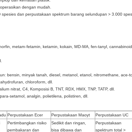
plop dan kemasan plastik.
 dioperasikan dengan mudah.
0 spesies dan perpustakaan spektrum barang selundupan > 3.000 spes
morfin, metam-fetamin, ketamin, kokain, MD-MA, fen-tanyl, cannabinoid
l.
n: bensin, minyak tanah, diesel, metanol, etanol, nitromethane, ace-t
rahydrofuran, chloroform, dll.
lium nitrat, C4, Komposisi B, TNT, RDX, HMX, TNP, TATP, dll.
ara-setamol, analgin, polietilena, polistiren, dll.
adu
Perpustakaan Ecer
Perpustakaan Maoyt
Perpustakaan UC
i
Pertimbangkan risiko
Sedikit dan ringan,
Perpustakaan
pembakaran dan
bisa dibawa dan
spektrum total >