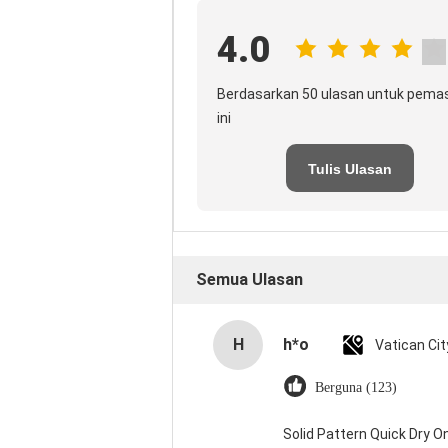
4.0
Berdasarkan 50 ulasan untuk pema
ini
Tulis Ulasan
Semua Ulasan
H
h*o
Berguna (123)
Solid Pattern Quick Dry