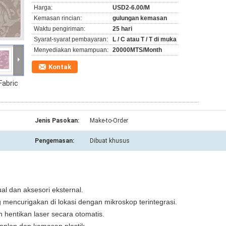
Harga:
USD2-6.00/M
Kemasan rincian:
gulungan kemasan
Waktu pengiriman:
25 hari
Syarat-syarat pembayaran:
L / C atau T / T di muka
Menyediakan kemampuan:
20000MTS/Month
Kontak
Fabric
Jenis Pasokan:
Make-to-Order
Pengemasan:
Dibuat khusus
al dan aksesori eksternal.
 mencurigakan di lokasi dengan mikroskop terintegrasi.
 hentikan laser secara otomatis.