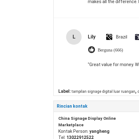
makes all the difference. 
L
Lily
Brazil
Berguna (666)
"Great value for money. Wor
,
Label:
tampilan signage digital luar ruangan
Rincian kontak
China Signage Display Online
Marketplace
Kontak Person:
yangheng
Tel:
13022912522