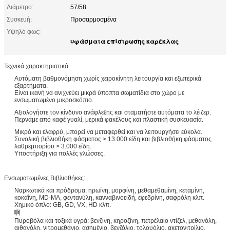
Διάμετρο:
57/58
Συσκευή:
Προσαρμοσμένα
Υψηλό φως:
υφάσματα επίστρωσης καρέκλας
Τεχνικά χαρακτηριστικά:
Αυτόματη βαθμονόμηση χωρίς χειροκίνητη λειτουργία και εξωτερικά
εξαρτήματα.
Είναι ικανή να ανιχνεύει μικρά ύποπτα σωματίδια στο χώρο με
ενσωματωμένο μικροσκόπιο.
Αξιολογήστε τον κίνδυνο ανάφλεξης και σταματήστε αυτόματα το λέιζερ.
Περνάμε από καφέ γυαλί, μερικά φακέλους και πλαστική συσκευασία.
Μικρό και ελαφρύ, μπορεί να μεταφερθεί και να λειτουργήσει εύκολα.
Συνολική βιβλιοθήκη φάσματος > 13.000 είδη και βιβλιοθήκη φάσματος
λαθρεμπορίου > 3.000 είδη.
Υποστήριξη για πολλές γλώσσες.
Ενσωματωμένες Βιβλιοθήκες:
Ναρκωτικά και πρόδρομα: ηρωίνη, μορφίνη, μεθαμεθαμίνη, κεταμίνη,
κοκαΐνη, MD-MA, φεντανύλη, κανναβινοειδή, εφεδρίνη, σαφρόλη κλπ.
Χημικό όπλο: GB, GD, VX, HD κλπ.
啊
Πυροβόλα και τοξικά υγρά: βενζίνη, κηροζίνη, πετρέλαιο ντίζελ, μεθανόλη,
αιθανόλη, νιτρομεθάνιο, ασημένιο, βενζόλιο, τολουόλιο, ακετονιτρίλιο,