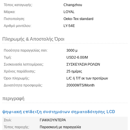
Τόπος καταγωγής:
Changzhou
Μάρκα:
LOYAL
Πιστοποίηση:
Oeko-Tex standard
Αριθμό μοντέλου:
LY-54E
Πληρωμής & Αποστολής Όροι
Ποσότητα παραγγελίας min:
3000 μ
Τιμή:
USD2-6.00/M
Συσκευασία λεπτομέρειες:
ΣΥΣΚΕΥΑΣΙΑ ΡΟΛΩΝ
Χρόνος παράδοσης:
25 ημέρες
Όροι πληρωμής:
L/C ή T/T εκ των προτέρων
Δυνατότητα προσφοράς:
20000MTS/Month
περιγραφή
ψηφιακή επίδειξη συστημάτων σηματοδότησης LCD
Στυλ:
ΓΙΑΚΚΟΥΝΤΕΡΑ
Τύπος παροχής:
Παρασκευή με παραγγελία