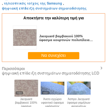
τηλεοπτικός τοίχος της Samsung
,
,
ψηφιακή επίδειξη συστημάτων σηματοδότησης
Αποκτήστε την καλύτερη τιμή για
Jacquard βαμβακιού 100%
ύφασμα κουρτινών πολυτέλειας
υφάσματος ταπετσαριών
Να συνεχίσει
Περισσότεροι
ψηφιακή επίδειξη συστημάτων σηματοδότησης LCD
εύσιμα
Jacquard
Άνετο εγχώριο
Άσπρο Jacquard
Πράσινα
uard
βαμβακιού 100%
υφαντικό ύφασμα
ύφασμα γαμήλιων
Jacqu
ματα
ύφασμα
υφάσματος
φορεμάτων
λουλου