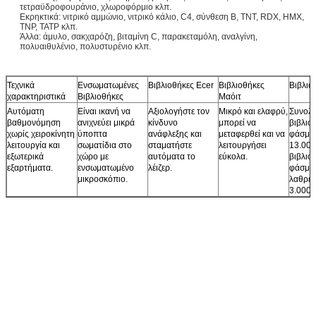
τετραϋδροφουράνιο, χλωροφόρμιο κλπ.
Εκρηκτικά: νιτρικό αμμώνιο, νιτρικό κάλιο, C4, σύνθεση Β, TNT, RDX, HMX,
TNP, TATP κλπ.
Άλλα: άμυλο, σακχαρόζη, βιταμίνη C, παρακεταμόλη, αναλγίνη,
πολυαιθυλένιο, πολυστυρένιο κλπ.
Τεχνικά
Ενσωματωμένες
Βιβλιοθήκες Ecer
Βιβλιοθήκες
Βιβλιο
χαρακτηριστικά
Βιβλιοθήκες
Μαόιτ
Αυτόματη
Είναι ικανή να
Αξιολογήστε τον
Μικρό και ελαφρύ,
Συνολι
βαθμονόμηση
ανιχνεύει μικρά
κίνδυνο
μπορεί να
βιβλιο
χωρίς χειροκίνητη
ύποπτα
ανάφλεξης και
μεταφερθεί και να
φάσμα
λειτουργία και
σωματίδια στο
σταματήστε
λειτουργήσει
13.000
εξωτερικά
χώρο με
αυτόματα το
εύκολα.
βιβλιο
εξαρτήματα.
ενσωματωμένο
λέιζερ.
φάσμα
μικροσκόπιο.
λαθρεμ
3.000 ε