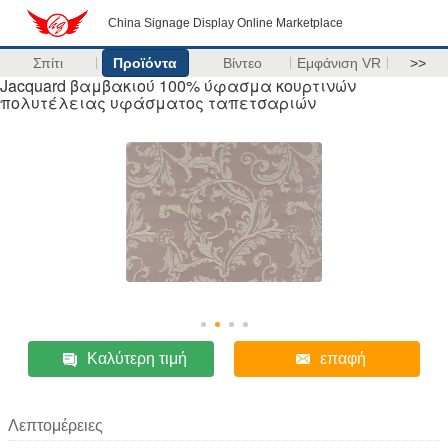
China Signage Display Online Marketplace
Σπίτι
Προϊόντα
Βίντεο
Εμφάνιση VR
>>
Jacquard βαμβακιού 100% ύφασμα κουρτινών
πολυτέλειας υφάσματος ταπετσαριών
Καλύτερη τιμή
επαφή
Λεπτομέρειες