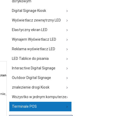
dotykowym
Digital Signage Kiosk
Wyświetlacz zewnętrzny LED
Elastyczny ekran LED
Wynajem Wyświetlacz LED
Reklama wyświetlacz LED
LED Tablice do pisania
Interactive Digital Signage
kran
Outdoor Digital Signage
znalezienie drogi Kiosk
nie,
Wszystko w jednym komputerze
Terminale POS