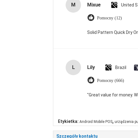
M
Mixue
United 
Pomocny (12)
Solid Pattern Quick Dry
L
Lily
Brazil
Pomocny (666)
"Great value for money. Wor
,
Etykietka:
Android Mobile POS
urządzenia p
Szczegóły kontaktu