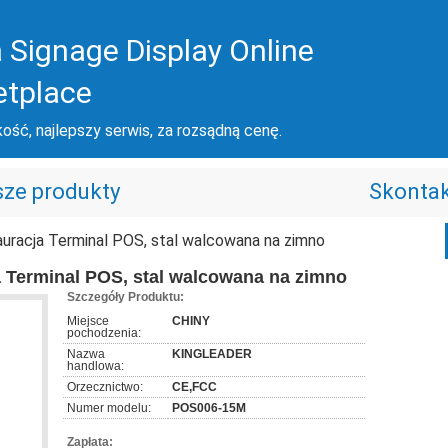
 Signage Display Online
etplace
ość, najlepszy serwis, za rozsądną cenę.
ze produkty
Skontak
uracja Terminal POS, stal walcowana na zimno
 Terminal POS, stal walcowana na zimno
Szczegóły Produktu:
Miejsce
CHINY
pochodzenia:
Nazwa
KINGLEADER
handlowa:
Orzecznictwo:
CE,FCC
Numer modelu:
POS006-15M
Zapłata: