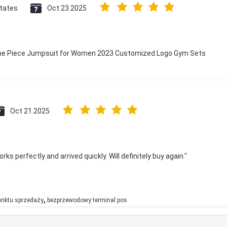
States
Oct 23.2025
 One Piece Jumpsuit for Women 2023 Customized Logo Gym Sets
Oct 21.2025
ks perfectly and arrived quickly. Will definitely buy again."
,
unktu sprzedaży
bezprzewodowy terminal pos