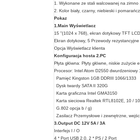
1. Wykonane ze stali walcowanej na zimn
2. Kolor biały, czarny, niebieski i pomarań
Pokaz
1.Main Wyświetlacz
15 "(1024 x 768), ekran dotykowy TFT LCD,
Ekran dotykowy, 5 Przewody rezystancyjne
Opcja Wyświetlacz klienta
Konfiguracja hosta 2.PC
Płyta główna: Płyty główne, niskie zużycie e
Procesor: Intel Atom D2550 dwurdzeniowy
Pamięć Kingston 1GB DDRIII 1066/1333
Dysk twardy SATA II 320G
Karta graficzna Intel GMA3150
Karta sieciowa Realtek RTL8102E, 10 / 10
G.802 opcja b / g)
Zasilacz Przemysłowe i zewnętrzne, wejś
3.Output DC 12V 5A / 3A
Interfejs I / O
4 * Port USB 2.0, 2 * PS / 2 Port