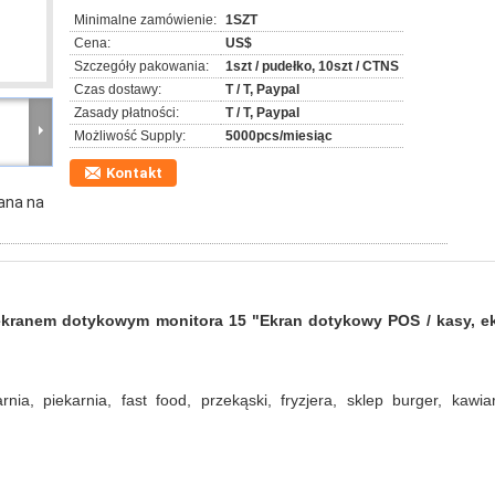
Minimalne zamówienie:
1SZT
Cena:
US$
Szczegóły pakowania:
1szt / pudełko, 10szt / CTNS
Czas dostawy:
T / T, Paypal
Zasady płatności:
T / T, Paypal
Możliwość Supply:
5000pcs/miesiąc
Kontakt
ana na
ekranem dotykowym monitora 15 "Ekran dotykowy POS / kasy, e
nia, piekarnia, fast food, przekąski, fryzjera, sklep burger, kawiar