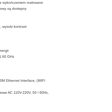
o z wykończeniem malowane
czowy są dostepny
 wysoki kontrast
nergii
 1.60 GHz
0M Ethernet Interface;
(WIFI
ciowe AC 110V-220V, 50 / 60Hz,