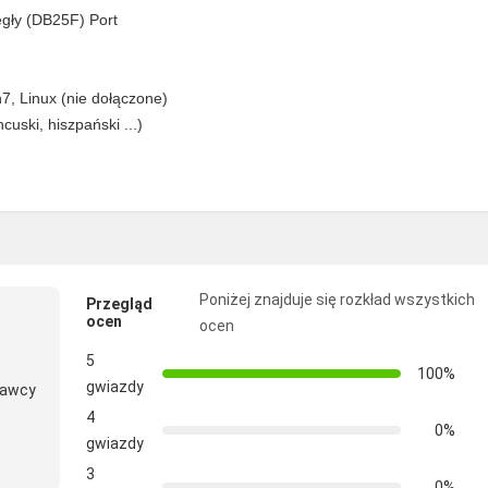
egły (DB25F) Port
, Linux (nie dołączone)
cuski, hiszpański ...)
Poniżej znajduje się rozkład wszystkich
Przegląd
ocen
ocen
5
100%
gwiazdy
tawcy
4
0%
gwiazdy
3
0%