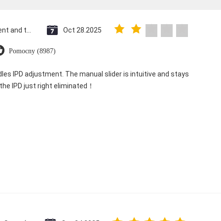
Saint Vincent and the Grenadines
Oct 28.2025
Pomocny (8987)
dles IPD adjustment. The manual slider is intuitive and stays
 the IPD just right eliminated！