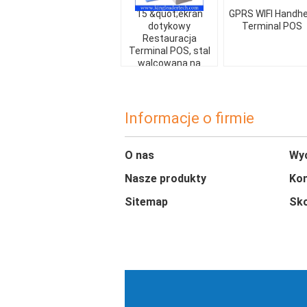
15 &quot;ekran
GPRS WIFI Handhe
dotykowy
Terminal POS
Restauracja
Terminal POS, stal
walcowana na
zimno
Informacje o firmie
O nas
Wyc
Nasze produkty
Kon
Sitemap
Sko