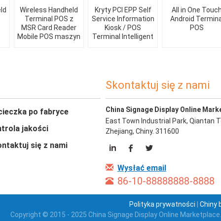
ld
Wireless Handheld
Kryty PCI EPP Self
All in One Touc
Terminal POS z
Service Information
Android Termina
MSR Card Reader
Kiosk / POS
POS
Mobile POS maszyn
Terminal Intelligent
Skontaktuj się z nami
China Signage Display Online Mark
ieczka po fabryce
East Town Industrial Park, Qiantan 
trola jakości
Zhejiang, Chiny. 311600
ntaktuj się z nami
Wysłać email
86-10-88888888-8888
Polityka prywatności
|
Chiny 
Copyright © 2015 - 2025 China Signage Display Online Marketplace.