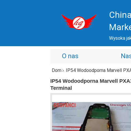
China
Mark
Wysoka jak
O nas
Nas
Dom
IP54 Wodoodporna Marvell PXA3
IP54 Wodoodporna Marvell PXA3
Terminal