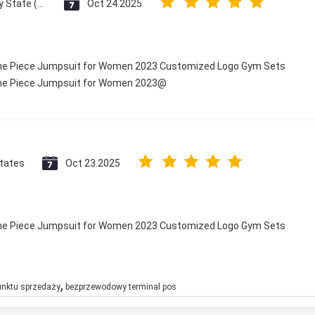
Vatican City State (Holy See)
Oct 24.2025
 One Piece Jumpsuit for Women 2023 Customized Logo Gym Sets
 One Piece Jumpsuit for Women 2023@
States
Oct 23.2025
 One Piece Jumpsuit for Women 2023 Customized Logo Gym Sets
,
unktu sprzedaży
bezprzewodowy terminal pos