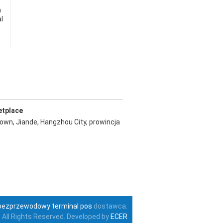
h
l
etplace
Town, Jiande, Hangzhou City, prowincja
bezprzewodowy terminal pos
dostawca.
 All Rights Reserved. Developed by
ECER