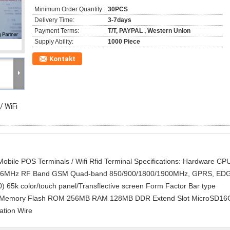
Minimum Order Quantity:
30PCS
Delivery Time:
3-7days
Payment Terms:
T/T, PAYPAL , Western Union
Supply Ability:
1000 Piece
Kontakt
/ WiFi
obile POS Terminals / Wifi Rfid Terminal Specifications: Hardware CP
 806MHz RF Band GSM Quad-band 850/900/1800/1900MHz, GPRS, ED
) 65k color/touch panel/Transflective screen Form Factor Bar type
ance Memory Flash ROM 256MB RAM 128MB DDR Extend Slot MicroSD16
ation Wire