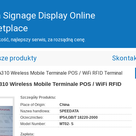
 Signage Display Online
etplace
ość, najlepszy serwis, za rozsądną cenę.
ze produkty
Skontak
10 Wireless Mobile Terminale POS / WiFi RFID Terminal
10 Wireless Mobile Terminale POS / WiFi RFID
Szczegóły Produktu:
Place of Origin:
China
Nazwa handlowa:
SPEEDATA
Orzecznictwo:
IP54,GB/T 18220-2000
Model Number:
MT02- S
Zapłata: