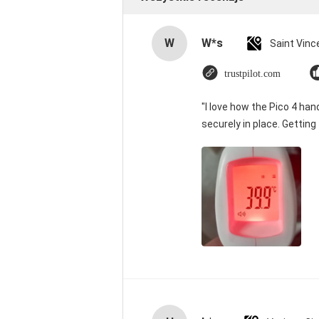
W
W*s
trustpilot.com
"I love how the Pico 4 han
securely in place. Getting