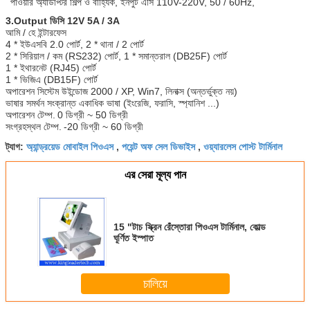
পাওয়ার অ্যাডাপ্টর শিল্প ও বাহ্যিক, ইনপুট এসি 110V-220V, 50 / 60Hz,
3.Output ডিসি 12V 5A / 3A
আমি / হে ইন্টারফেস
4 * ইউএসবি 2.0 পোর্ট, 2 * থানা / 2 পোর্ট
2 * সিরিয়াল / কম (RS232) পোর্ট, 1 * সমান্তরাল (DB25F) পোর্ট
1 * ইথারনেট (RJ45) পোর্ট
1 * ভিজিএ (DB15F) পোর্ট
অপারেশন সিস্টেম উইন্ডোজ 2000 / XP, Win7, লিনাক্স (অন্তর্ভুক্ত নয়)
ভাষার সমর্থন সংক্রান্ত একাধিক ভাষা (ইংরেজি, ফরাসি, স্প্যানিশ ...)
অপারেশন টেম্প.
0 ডিগ্রী ~ 50 ডিগ্রী
সংগ্রহস্থল টেম্প.
-20 ডিগ্রী ~ 60 ডিগ্রী
অ্যান্ড্রয়েড মোবাইল পিওএস
পয়েন্ট অফ সেল ডিভাইস
ওয়্যারলেস পোস্ট টার্মিনাল
ট্যাগ:
,
,
এর সেরা মূল্য পান
15 "টাচ স্ক্রিন রেঁস্তোরা পিওএস টার্মিনাল, কোল্ড
ঘূর্ণিত ইস্পাত
চালিয়ে