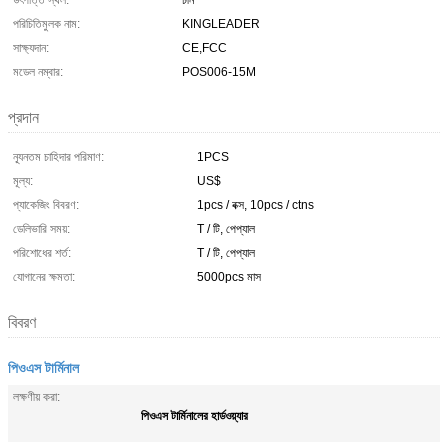
উৎপত্তি স্থল:
চীন
পরিচিতিমুলক নাম:
KINGLEADER
সাক্ষ্যদান:
CE,FCC
মডেল নম্বার:
POS006-15M
প্রদান
ন্যূনতম চাহিদার পরিমাণ:
1PCS
মূল্য:
US$
প্যাকেজিং বিবরণ:
1pcs / বক্স, 10pcs / ctns
ডেলিভারি সময়:
T / টি, পেপ্যাল
পরিশোধের শর্ত:
T / টি, পেপ্যাল
যোগানের ক্ষমতা:
5000pcs মাস
বিবরণ
পিওএস টার্মিনাল
লক্ষণীয় করা:
পিওএস টার্মিনালের হার্ডওয়্যার