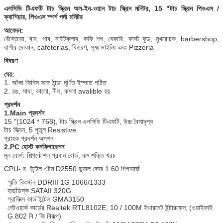
এলসিডি টিএফটি টাচ স্ক্রিন অল-ইন-ওয়ান টাচ স্ক্রিন মনিটর, 15 "টাচ স্ক্রিন পিওএস /
ক্যাশিয়ার, পিওএস স্পর্শ পর্দা মনিটর
আবেদন:
রেঁস্তোরা, বার, পাব, নাইটক্লাব, কফি শপ, বেকারি, ফাস্ট ফুড, মুখরোচক, barbershop,
বার্গার দোকান, cafeterias, বিতরণ, সূক্ষ্ম ডাইনিং এবং Pizzeria
বিবরণ
ঘের:
1. আঁকা ফিনিস সঙ্গে ঠান্ডা ঘূর্ণিত ইস্পাত গঠিত
2. রঙ, সাদা, কালো, নীল, কমলা avalible হয়
প্রদর্শন
1.Main প্রদর্শন
15 "(1024 * 768), টাচ স্ক্রিন এলসিডি টিএফটি, উচ্চ বৈসাদৃশ্য
টাচ স্ক্রিন, 5 পুতুল Resistive
গ্রাহক প্রদর্শন অপশন
2.PC হোস্ট কনফিগারেশন
মূল বোর্ড: শিল্পকৌশল প্রধান বোর্ড, কম শক্তি খরচ
CPU- র: ইন্টেল এটম D2550 ডুয়াল কোর 1.60 গিগাহার্জ
স্মৃতি কিংস্টন DDRIII 1G 1066/1333
হার্ডডিস্ক SATAII 320G
গ্রাফিক্স কার্ড ইন্টেল GMA3150
নেটওয়ার্ক কার্ডের Realtek RTL8102E, 10 / 100M ইথারনেট ইন্টারফেস;
(ওয়াইফাই
G.802 বি / জি বিকল্প)