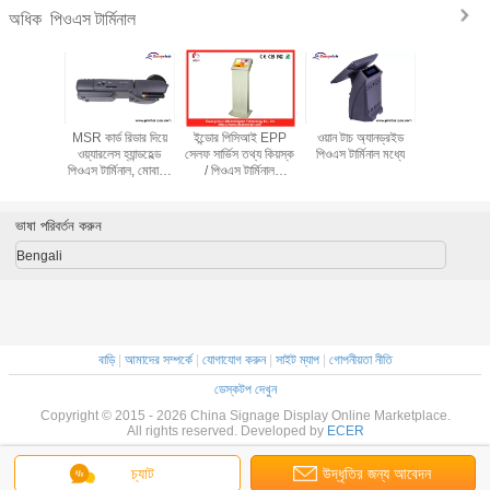
পিওএস টার্মিনাল
অধিক
 ওয়াইফাই
MSR কার্ড রিডার দিয়ে
ইন্ডোর পিসিআই EPP
ওয়ান টাচ অ্যানড্রইড
15 "টাচ স্ক্রি
িওএস টার্মিনাল
ওয়্যারলেস হ্যান্ডহেল্ড
সেলফ সার্ভিস তথ্য কিয়স্ক
পিওএস টার্মিনাল মধ্যে
পিওএস টার্মিন
পিওএস টার্মিনাল, মোবাইল
/ পিওএস টার্মিনাল
ঘূর্ণিত ই
পিওএস মেশিন
ইন্টেলিজেন্ট
ভাষা পরিবর্তন করুন
Bengali
বাড়ি
|
আমাদের সম্পর্কে
|
যোগাযোগ করুন
|
সাইট ম্যাপ
|
গোপনীয়তা নীতি
ডেস্কটপ দেখুন
Copyright © 2015 - 2026 China Signage Display Online Marketplace.
All rights reserved. Developed by
ECER
চ্যাট
উদ্ধৃতির জন্য আবেদন