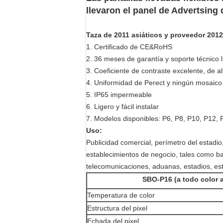
llevaron el panel de Advertsing 
Taza de 2011 asiáticos y proveedor 2012
1.
Certificado de CE&RoHS
2.
36 meses de garantía y soporte técnico li
3.
Coeficiente de contraste excelente, de alt
4.
Uniformidad de Perect y ningún mosaico
5.
IP65 impermeable
6.
Ligero y fácil instalar
7.
Modelos disponibles: P6, P8, P10, P12, P
Uso:
Publicidad comercial, perímetro del estadio
establecimientos de negocio, tales como ba
telecomunicaciones, aduanas, estadios, estu
SBO-P16 (a todo color a
Temperatura de color
Estructura del pixel
Echada del pixel