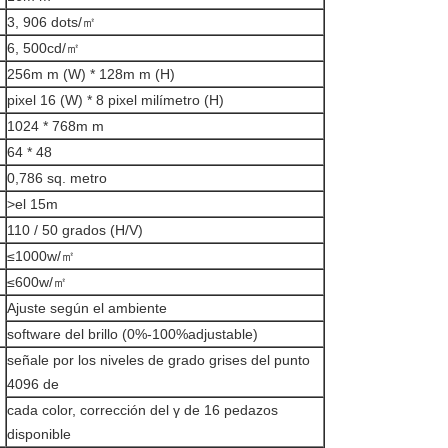
3, 906 dots/㎡
6, 500cd/㎡
256m m (W) * 128m m (H)
pixel 16 (W) * 8 pixel milímetro (H)
1024 * 768m m
64 * 48
0,786 sq. metro
>el 15m
110 / 50 grados (H/V)
≤1000w/㎡
≤600w/㎡
Ajuste según el ambiente
software del brillo (0%-100%adjustable)
señale por los niveles de grado grises del punto
4096 de
cada color, corrección del γ de 16 pedazos
disponible