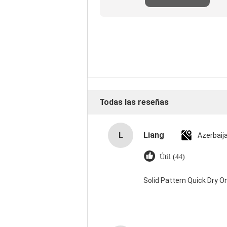
reseña
Todas las reseñas
L
Liang
Azerbaij
Útil (44)
Solid Pattern Quick Dry