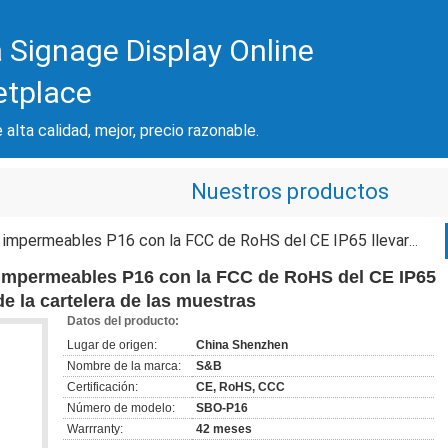
 Signage Display Online
etplace
 alta calidad, mejor, precio razonable.
Nuestros productos
con la FCC de RoHS del CE IP65 llevaron el panel de Advertsing de la cartelera de las muestras
s impermeables P16 con la FCC de RoHS del CE IP65
de la cartelera de las muestras
Datos del producto:
Lugar de origen:
China Shenzhen
Nombre de la marca:
S&B
Certificación:
CE, RoHS, CCC
Número de modelo:
SBO-P16
Warrranty:
42 meses