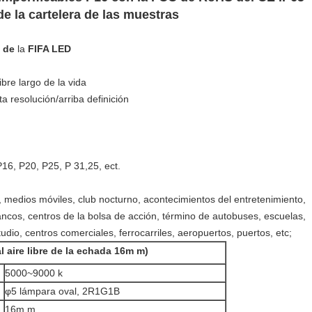
de la cartelera de las muestras
 de
la
FIFA LED
bre largo de la vida
a resolución/arriba definición
16, P20, P25, P 31,25, ect.
, medios móviles, club nocturno, acontecimientos del entretenimiento,
ncos, centros de la bolsa de acción, término de autobuses, escuelas,
dio, centros comerciales, ferrocarriles, aeropuertos, puertos, etc;
l aire libre de la echada 16m m)
5000~9000 k
φ5 lámpara oval, 2R1G1B
16m m