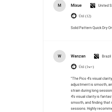
M
Mixue
United 
Útil (12)
Solid Pattern Quick Dry
W
Wanzan
Brazil
Útil (1w+)
"The Pico 4's visual clarit
adjustment is smooth, and
strain during long sessio
4's visual clarity is fant
smooth, and finding that 
sessions. Highly recommend