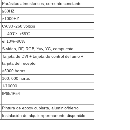
Parásitos atmosféricos, corriente constante
≥60HZ
≥1000HZ
CA 90~260 voltios
﹣ 40℃~ +65℃
el 10%~90%
S-video, RF, RGB, Yuv, YC, compuesto…
Tarjeta de DVI + tarjeta de control del amo +
tarjeta del receptor
>5000 horas
100, 000 horas
1/10000
IP65/IP54
Pintura de epoxy cubierta, aluminio/hierro
Instalación de alquiler/permanente disponible