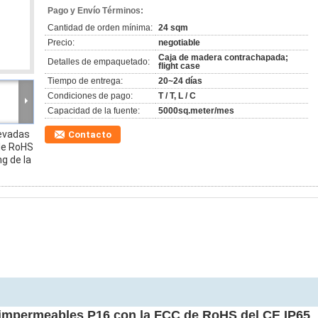
Pago y Envío Términos:
Cantidad de orden mínima:
24 sqm
Precio:
negotiable
Caja de madera contrachapada;
Detalles de empaquetado:
flight case
Tiempo de entrega:
20~24 días
Condiciones de pago:
T / T, L / C
Capacidad de la fuente:
5000sq.meter/mes
levadas
Contacto
de RoHS
ng de la
es impermeables P16 con la FCC de RoHS del CE IP65