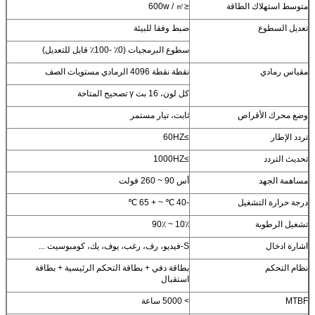
متوسط ​​استهلاك الطاقة
≤600w / ㎡
تعديل السطوع
ضبط وفقا للبيئة
سطوع البرمجيات (0٪ -100٪ قابل للتعديل)
مقياس رمادي
نقطة نقطة 4096 الرمادي مستويات الصف
كل لون، 16 بت γ تصحيح المتاحة
وضع محرك الأقراص
ثابت، تيار مستمر
تردد الإطار
≥60HZ
تحديث التردد
≥1000HZ
مساهمة الجهد
أس 90 ~ 260 فولت
درجة حرارة التشغيل
-40 ℃ ~ + 65 ℃
تشغيل الرطوبة
10٪ ~ 90٪
اشارة ادخال
S-فيديو، رف، رغب، يوف، يك، كومبوسيت ...
نظام التحكم
بطاقة دفي + بطاقة التحكم الرئيسية + بطاقة
استقبال
MTBF
> 5000 ساعة