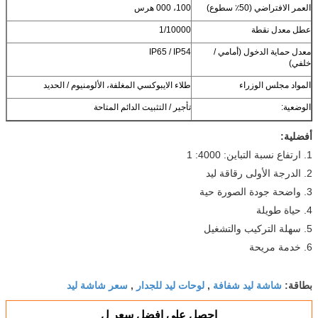
العمر الافتراضي (50٪ سطوع)
100، 000 هرس
عطل معدل نقطة
1/10000
معدل حماية الدخول (أمامي /
IP65 / IP54
خلفي)
المواد مجلس الوزراء
طلاء الايبوكسي المغلفة، الألومنيوم / الحديد
الوضعية:
تأجير / التثبيت الدائم المتاحة
أفضلية:
1. ارتفاع نسبة التباين: 4000: 1
2. الدرجة الأولى رقاقة ليد
3. واضحة جودة الصورة حية
4. حياة طويلة
5. سهلة التركيب والتشغيل
6. خدمة مريحة
شاشة ليد شفافة
لوحات ليد للجدار
سعر شاشة ليد
بطاقة:
,
,
احصل على افضل سعر ل