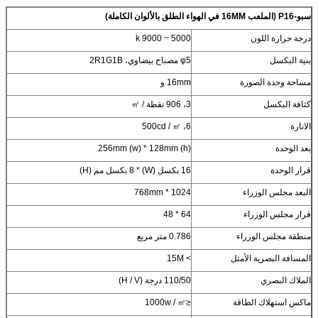
سبو-P16 (الملعب 16MM في الهواء الطلق بالألوان الكاملة)
درجة حرارة اللون
5000 ~ 9000 k
بنية البكسل
φ5 مصباح بيضاوي، 2R1G1B
مساحة وحدة الصورة
16mm و
كثافة البكسل
3، 906 نقطة / ㎡
الانارة
6، 500cd / ㎡
بعد الوحدة
256mm (w) * 128mm (h)
قرار الوحدة
16 بكسل (W) * 8 بكسل مم (H)
البعد مجلس الوزراء
1024 * 768mm
قرار مجلس الوزراء
64 * 48
منطقة مجلس الوزراء
0.786 متر مربع
المسافة البصرية الأمثل
> 15M
الملاك البصري
110/50 درجة (H / V)
ماكس استهلاك الطاقة
≤1000w / ㎡