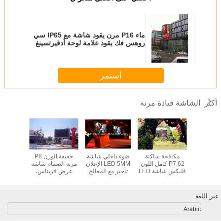
ماء P16 مرن يقود شاشة مع IP65 سي
روهس فك يقود علامة لوحة أدفيرتسينغ
لوح
استمر
الشاشة قيادة مرنة
أكثر
ات عالية
مكافحة ساكنة
ضوء داخلي شاشة
خفيفة الوزن P8
م
في الهواء
P7.62 كامل اللون
LED 5MM الإعلان
مرنة الصمام شاشة
الطلق شاشة LED
فليكس شاشة LED
تأجير مع المعالج
عرض لاريناس،
روهس ف
P10mm لمحطة
للمعارض، 1R1G1B
VMS فيديو
15625 / ㎡ بكسل
علامة
 / المدارس
244 * عيار 122mm
الكثافة
أدفيرتس
غير اللغة
Arabic