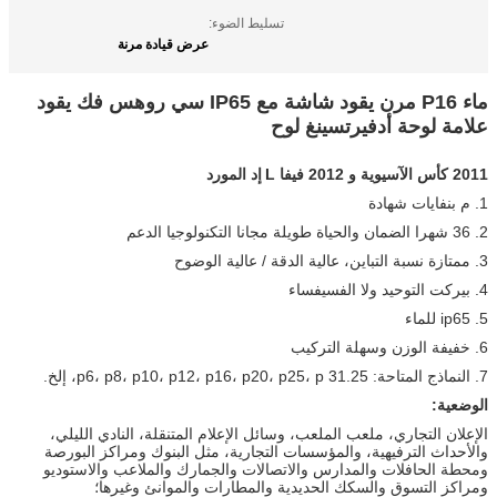
تسليط الضوء:
عرض قيادة مرنة
ماء P16 مرن يقود شاشة مع IP65 سي روهس فك يقود
علامة لوحة أدفيرتسينغ لوح
2011 كأس الآسيوية و 2012 فيفا L
إد المورد
1. م بنفايات شهادة
2. 36 شهرا الضمان والحياة طويلة مجانا التكنولوجيا الدعم
3. ممتازة نسبة التباين، عالية الدقة / عالية الوضوح
4. بيركت التوحيد ولا الفسيفساء
5. ip65 للماء
6. خفيفة الوزن وسهلة التركيب
7. النماذج المتاحة: p6، p8، p10، p12، p16، p20، p25، p 31.25، إلخ.
الوضعية:
الإعلان التجاري، ملعب الملعب، وسائل الإعلام المتنقلة، النادي الليلي،
والأحداث الترفيهية، والمؤسسات التجارية، مثل البنوك ومراكز البورصة
ومحطة الحافلات والمدارس والاتصالات والجمارك والملاعب والاستوديو
ومراكز التسوق والسكك الحديدية والمطارات والموانئ وغيرها؛