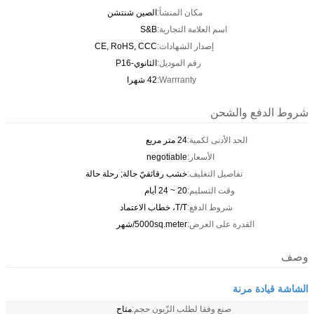
مكان المنشأ:
الصين شنتشن
اسم العلامة التجارية:
S&B
إصدار الشهادات:
CE, RoHS, CCC
رقم الموديل:
الثانوي-P16
Warrranty:
42 شهرا
شروط الدفع والشحن
الحد الأدنى لكمية:
24 متر مربع
الأسعار:
negotiable
تفاصيل التغليف:
خشب رقائقيّ حالة; رحلة حالة
وقت التسليم:
20 ~ 24 أيام
شروط الدفع:
T/T، خطاب الاعتماد
القدرة على العرض:
5000sq.meter/شهر
وصف
الشاشة قيادة مرنة
صنع وفقا لطلب الزّبون حجم:
متاح