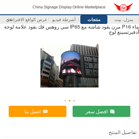
China Signage Display Online Marketplace
منزل، بيت
منتجات
أشرطة فيديو
>>
عرض الواقع الافتراضي
ماء P16 مرن يقود شاشة مع IP65 سي روهس فك يقود علامة لوحة
أدفيرتسينغ لوح
افضل سعر
اتصل بنا
تفاصيل المنتج