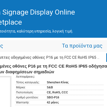
 Signage Display Online
etplace
ποιότητα, καλύτερη υπηρεσία, λογική τιμή.
άς
Τα προϊόντα μας
οθόνες P16 με τη FCC CE RoHS IP65 οδήγησαν την επιτροπή Advertsing πινάκων διαφημίσεων σημαδιών
ημένες οθόνες P16 με τη FCC CE RoHS IP65 οδήγησ
κων διαφημίσεων σημαδιών
Λεπτομέρειες:
Τόπος καταγωγής:
Shenzhen Κίνας
Μάρκα:
S&B
Πιστοποίηση:
CE, RoHS, CCC
Αριθμό μοντέλου:
SBO-P16
Warrranty:
42 μήνες