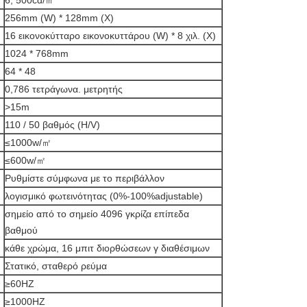
6, 500cd/㎡
256mm (W) * 128mm (Χ)
16 εικονοκύτταρο εικονοκυττάρου (W) * 8 χιλ. (Χ)
1024 * 768mm
64 * 48
0,786 τετράγωνα. μετρητής
>15m
110 / 50 βαθμός (H/V)
≤1000w/㎡
≤600w/㎡
Ρυθμίστε σύμφωνα με το περιβάλλον
λογισμικό φωτεινότητας (0%-100%adjustable)
σημείο από το σημείο 4096 γκρίζα επίπεδα
βαθμού
κάθε χρώμα, 16 μπιτ διορθώσεων γ διαθέσιμων
Στατικό, σταθερό ρεύμα
≥60HZ
≥1000HZ