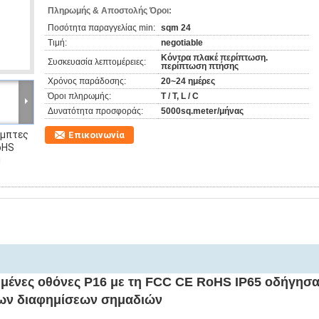
Πληρωμής & Αποστολής Όροι:
Ποσότητα παραγγελίας min:
sqm 24
Τιμή:
negotiable
Κόντρα πλακέ περίπτωση.
Συσκευασία λεπτομέρειες:
περίπτωση πτήσης
Χρόνος παράδοσης:
20~24 ημέρες
Όροι πληρωμής:
T / T, L / C
Δυνατότητα προσφοράς:
5000sq.meter/μήνας
αμπτες
Επικοινωνία
oHS
g
ημένες οθόνες P16 με τη FCC CE RoHS IP65 οδήγησ
κων διαφημίσεων σημαδιών