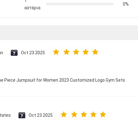
1
0%
αστέρια
an
Oct 23.2025
 One Piece Jumpsuit for Women 2023 Customized Logo Gym Sets
States
Oct 23.2025