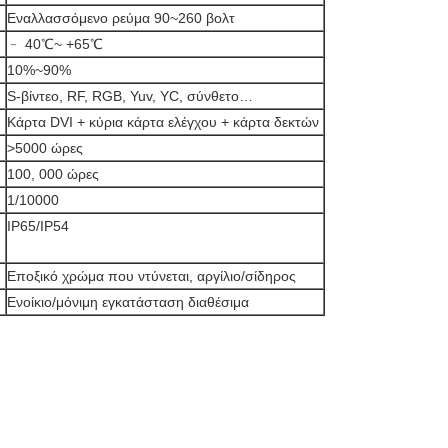
Εναλλασσόμενο ρεύμα 90~260 βολτ
﹣ 40℃~ +65℃
10%~90%
S-βίντεο, RF, RGB, Yuv, YC, σύνθετο…
Κάρτα DVI + κύρια κάρτα ελέγχου + κάρτα δεκτών
>5000 ώρες
100, 000 ώρες
1/10000
IP65/IP54
Εποξικό χρώμα που ντύνεται, αργίλιο/σίδηρος
Ενοίκιο/μόνιμη εγκατάσταση διαθέσιμα