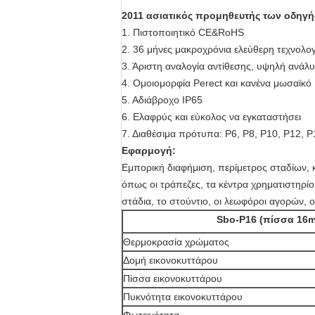
2011 ασιατικός προμηθευτής των οδηγήσ
1.
Πιστοποιητικό CE&RoHS
2.
36 μήνες μακροχρόνια ελεύθερη τεχνολο
3.
Άριστη αναλογία αντίθεσης, υψηλή ανάλ
4.
Ομοιομορφία Perect και κανένα μωσαϊκό
5.
Αδιάβροχο IP65
6.
Ελαφρύς και εύκολος να εγκαταστήσει
7.
Διαθέσιμα πρότυπα: P6, P8, P10, P12, P
Εφαρμογή:
Εμπορική διαφήμιση, περίμετρος σταδίων, κ
όπως οι τράπεζες, τα κέντρα χρηματιστηρίου
στάδια, το στούντιο, οι λεωφόροι αγορών, οι
Sbo-P16 (πίσσα 16
Θερμοκρασία χρώματος
Δομή εικονοκυττάρου
Πίσσα εικονοκυττάρου
Πυκνότητα εικονοκυττάρου