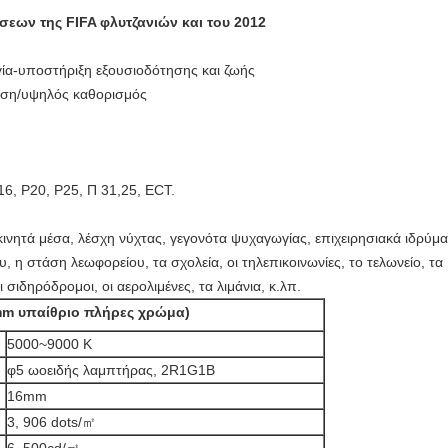
εων της FIFA φλυτζανιών και του 2012
γία-υποστήριξη εξουσιοδότησης και ζωής
υση/υψηλός καθορισμός
16, P20, P25, Π 31,25, ECT.
ινητά μέσα, λέσχη νύχτας, γεγονότα ψυχαγωγίας, επιχειρησιακά ιδρύμα
, η στάση λεωφορείου, τα σχολεία, οι τηλεπικοινωνίες, το τελωνείο, τα
 σιδηρόδρομοι, οι αερολιμένες, τα λιμάνια, κ.λπ.
mm υπαίθριο πλήρες χρώμα)
5000~9000 Κ
φ5 ωοειδής λαμπτήρας, 2R1G1B
16mm
3, 906 dots/㎡