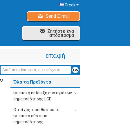
Greek
Send E-mail
Ζητήστε ένα
απόσπασμα
επαφή
αν
Όλα τα Προϊόντα
ψηφιακή επίδειξη συστημάτων
σηματοδότησης LCD
Ο τοίχος τοποθέτησε το
ψηφιακό σύστημα
σηματοδότησης