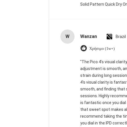
Solid Pattern Quick Dry
W
Wanzan
Brazil
Χρήσιμο (1w+)
"The Pico 4's visual clarit
adjustment is smooth, and
strain during long sessio
4's visual clarity is fant
smooth, and finding that 
sessions. Highly recommend
is fantastic once you dial
that sweet spot makes all
recommend taking the time 
you dial in the IPD corre