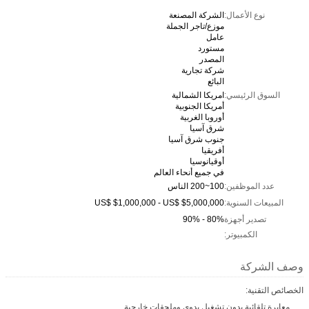
نوع الأعمال:
الشركة المصنعة
موزع/تاجر الجملة
عامل
مستورد
المصدر
شركة تجارية
البائع
السوق الرئيسي:
امريكا الشمالية
أمريكا الجنوبية
أوروبا الغربية
شرق آسيا
جنوب شرق آسيا
أفريقيا
أوقيانوسيا
في جميع أنحاء العالم
عدد الموظفين:
100~200 الناس
المبيعات السنوية:
US$ $1,000,000 - US$ $5,000,000
تصدير أجهزة
80% - 90%
الكمبيوتر:
وصف الشركة
الخصائص التقنية:
معايرة تلقائية بدون تشغيل يدوي وملحقات خارجية.