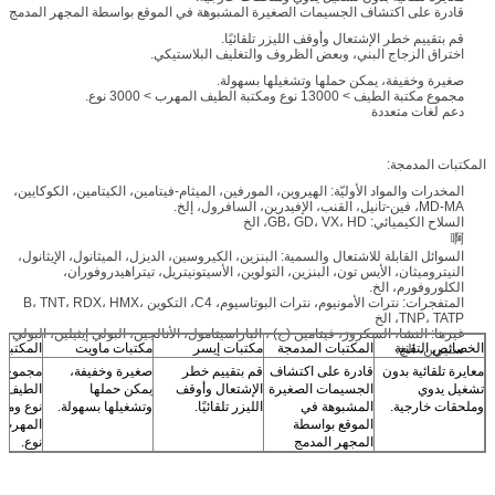
قادرة على اكتشاف الجسيمات الصغيرة المشبوهة في الموقع بواسطة المجهر المدمج
قم بتقييم خطر الإشتعال وأوقف الليزر تلقائيًا.
اختراق الزجاج البني، وبعض الظروف والتغليف البلاستيكي.
صغيرة وخفيفة، يمكن حملها وتشغيلها بسهولة.
مجموع مكتبة الطيف > 13000 نوع ومكتبة الطيف المهرب > 3000 نوع.
دعم لغات متعددة
المكتبات المدمجة:
المخدرات والمواد الأوليّة: الهيروين، المورفين، الميثام-فيتامين، الكيتامين، الكوكايين،
MD-MA، فين-تانيل، القنب، الإفيدرين، السافرول، إلخ.
السلاح الكيميائي: GB، GD، VX، HD، الخ
啊
السوائل القابلة للاشتعال والسمية: البنزين، الكيروسين، الديزل، الميثانول، الإيثانول،
النيتروميثان، الأيس تون، البنزين، التولوين، الأسيتونيتريل، تيتراهيدروفوران،
الكلوروفورم، الخ.
المتفجرات: نترات الأمونيوم، نترات البوتاسيوم، C4، التكوين B، TNT، RDX، HMX،
TNP، TATP، الخ
غيرها: النشا، السكروز، فيتامين (ج) ، الباراسيتامول، الأنالجين، البولي إيثيلين، البولي
الخصائص التقنية
المكتبات المدمجة
مكتبات إيسر
مكتبات ماويت
المكتبا
ستيرين، الخ.
معايرة تلقائية بدون
قادرة على اكتشاف
قم بتقييم خطر
صغيرة وخفيفة،
مجموع م
تشغيل يدوي
الجسيمات الصغيرة
الإشتعال وأوقف
يمكن حملها
وملحقات خارجية.
المشبوهة في
الليزر تلقائيًا.
وتشغيلها بسهولة.
نوع ومك
الموقع بواسطة
المجهر المدمج
نوع.