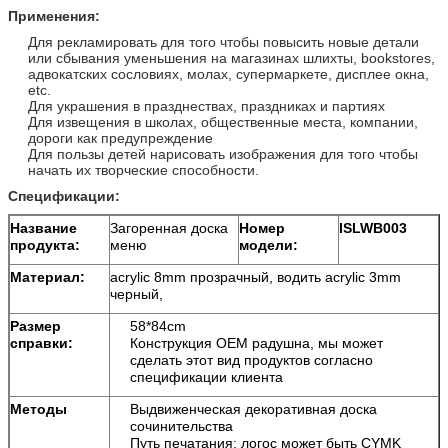
Применения:
Для рекламировать для того чтобы повысить новые детали
или сбывания уменьшения на магазинах шлихты, bookstores,
адвокатских сословиях, молах, супермаркете, дисплее окна,
etc.
Для украшения в празднествах, праздниках и партиях
Для извещения в школах, общественные места, компании,
дороги как предупреждение
Для пользы детей нарисовать изображения для того чтобы
начать их творческие способности.
Спецификации:
Название
Загоренная доска
Номер
ISLWB003
продукта:
меню
модели:
Материал:
acrylic 8mm прозрачный, водить acrylic 3mm
черный,
Размер
58*84cm
справки:
Конструкция OEM радушна, мы может
сделать этот вид продуктов согласно
спецификации клиента
Методы
Выдвиженческая декоративная доска
сочинительства
Путь печатания: логос может быть CYMK