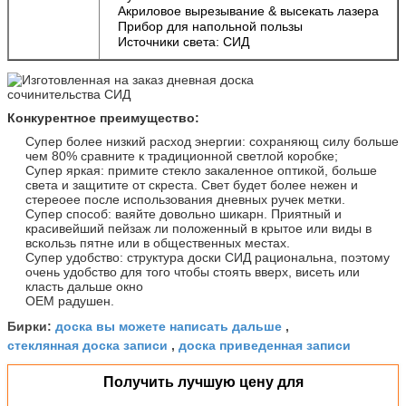
Акриловое вырезывание & высекать лазера
Прибор для напольной пользы
Источники света: СИД
Конкурентное преимущество:
Супер более низкий расход энергии: сохраняющ силу больше
чем 80% сравните к традиционной светлой коробке;
Супер яркая: примите стекло закаленное оптикой, больше
света и защитите от скреста. Свет будет более нежен и
стереоее после использования дневных ручек метки.
Супер способ: ваяйте довольно шикарн. Приятный и
красивейший пейзаж ли положенный в крытое или виды в
вскользь пятне или в общественных местах.
Супер удобство: структура доски СИД рациональна, поэтому
очень удобство для того чтобы стоять вверх, висеть или
класть дальше окно
OEM радушен.
доска вы можете написать дальше
Бирки:
,
стеклянная доска записи
доска приведенная записи
,
Получить лучшую цену для