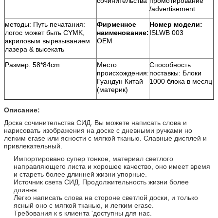
сочинительства
промотирование
/advertisement
методы: Путь печатания:
Фирменное
Номер модели:
логос может быть CYMK,
наименование:
ISLWB 003
акриловым вырезыванием
OEM
лазера & высекать
Размер: 58*84cm
Место
Способность
происхождения:
поставкы: Блоки
Гуандун Китай
1000 блока в месяц
(материк)
Описание:
Доска сочинительства СИД. Вы можете написать слова и
нарисовать изображения на доске с дневными ручками но
легким erase или ясности с мягкой тканью. Славные дисплей и
привлекательный.
Импортировано супер тонкое, материал светлого
направляющего листа и хорошее качество, оно имеет время
и стареть более длинней жизни упорные.
Источник света СИД. Продолжительность жизни более
длиння.
Легко написать слова на стороне светлой доски, и только
ясный оно с мягкой тканью, и легким erase.
Требования к s клиента 'доступны для нас.