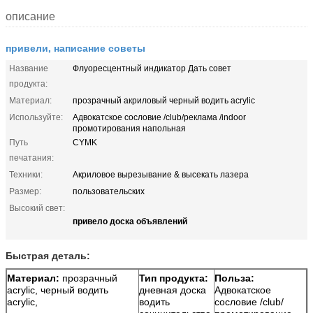
описание
привели, написание советы
Название
Флуоресцентный индикатор Дать совет
продукта:
Материал:
прозрачный акриловый черный водить acrylic
Используйте:
Адвокатское сословие /club/реклама /indoor
промотирования напольная
Путь
CYMK
печатания:
Техники:
Акриловое вырезывание & высекать лазера
Размер:
пользовательских
Высокий свет:
привело доска объявлений
Быстрая деталь:
Материал:
прозрачный
Тип продукта:
Польза:
acrylic, черный водить
дневная доска
Адвокатское
acrylic,
водить
сословие /club/