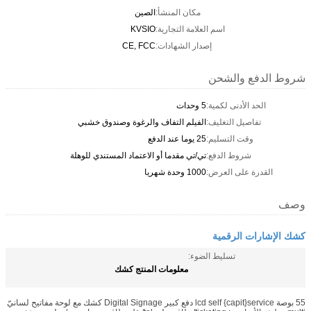
مكان المنشأ:
الصين
اسم العلامة التجارية:
KVSIO
إصدار الشهادات:
CE, FCC
شروط الدفع والشحن
الحد الأدنى لكمية:
5 وحدات
تفاصيل التغليف:
الفيلم التفاف والرغوة وصندوق خشبي
وقت التسليم:
25 يوما عند الدفع
شروط الدفع:
تي/تي مقدما أو الاعتماد المستندي للوهلة
القدرة على العرض:
1000 وحدة شهريا
وصف
كشك الإشارات الرقمية
تسليط الضوء:
معلومات المنتج كشك
55 بوصة lcd self {capit}service دفع كبير Digital Signage كشك مع لوحة مفاتيح لسانيّ