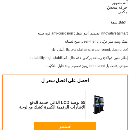
آلة تصوير
حركة محسّ
مكيف
كشك سمة:
Innovative&smart تصميم, أنيق ينظر; anti-corrosion قوة طلية
تقنيّا وبنية متراصّ, user-friendly, يتيح لصيانة
vandalisme, water-proof, dust-proof, عال أمان أداء
إطار متين فولاذيّ وساعة يركض, دقة عال, &reliability high stability
مجدي إقتصاديا, orientated زبون تصميم, بيئة قابل للتكيّف
احصل على افضل سعر ل
55 بوصة LCD الذاتي خدمة الدفع
الإشارات الرقمية الكبيرة كشك مع لوحة
المفاتيح متعددة اللغات
استمر