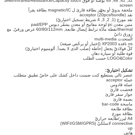
32, 42, 46, 55 بوصة أو فوق SAW/Infrared/Resistance/Capacity touch
screen
ملحقة يدويّ أو يجهّز بطاقة قارئ ل magnetic/IC بطاقة يقرأ
نقد acceptor (20pcs/bundle)
نقد موزع (1, 2, 3, 4 شريط تسجيل اختياريّ)
متين معدن pc لوحة مفاتيح أو معدن يشفّر دبوس pad/EPP
thermal/نقطة مادّة ترابط إيصال طابعة, 60/80/112mm عرض ورقيّ, مع
زورق ذاتيّ
المتحدث multi-media
os نافذة XP2003 (إختبار أو يرخّص صيغة)
كلّ فولاذيّ يجعل إحاطة (صلب الذى لا يصدأ, ألومنيوم اختياريّ)
قوة طلية أو سيارة دهان
LOGO&Color حسب الطلب
تشكيل اختياريّ:
عنصر تالي يستطيع كنت ضمنت داخل كشك على خاصّ تطبيق متطلب.
عملة acceptor
عملة قادوس
فحصت قارئ
جواز سفر قارئ
بصمة قارئ
ماسحة bar-code
بطاقة طابعة
بطاقة موزع
A4 ليزر/طابعة حراريّ
connective لاسلكيّ (WIFI/GSM/GPRS)
up
هاتف