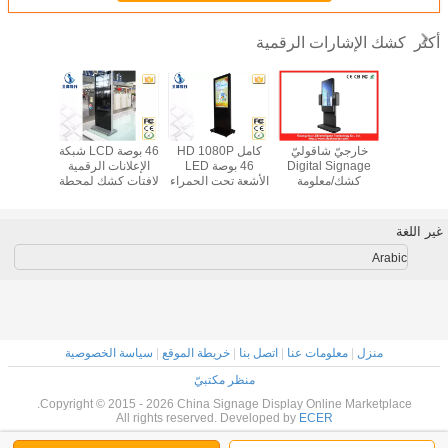
كشك الإشارات الرقمية
أكثر
كبيرة 55 بوصة
خارجيّ شاقوليّ
كامل HD 1080P
46 بوصة LCD شبكة
 التفاعلية
Digital Signage
46 بوصة LED
الإعلانات الرقمية
الذاتي خد
 الإشارات
كشك/معلومة
الأشعة تحت الحمراء
لافتات كشك لمحطة
الإشارات
ية يعرض
طوطم لفندق
الرقمية لافتات
المطار
الكبيرة
192
كشك مع 500G
لوحة ال
القرص الصلب
متعددة 
غير اللغة
Arabic
منزل
|
معلومات عنا
|
اتصل بنا
|
خريطة الموقع
|
سياسة الخصوصية
منظر مكتبيّ
Copyright © 2015 - 2026 China Signage Display Online Marketplace.
All rights reserved. Developed by
ECER