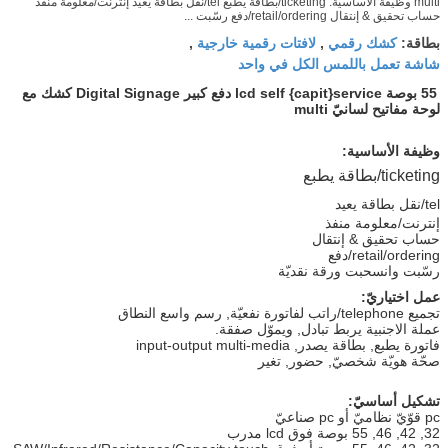
multi وظيفة الأساسية: ticketing/بطاقة يطبع tel/نقل بطاقة يعيد إنترنت/معلومة منفذ
حساب تحقيق & إنتقال retail/ordering/دفع رسّبت ...
كشك رقمي
لافتات رقمية خارجية
بطاقة:
,
,
شاشة تعمل باللمس الكل في واحد
55 بوصة lcd self {capit}service دفع كبير Digital Signage كشك مع
لوحة مفاتيح لسانيّ multi
وظيفة الأساسية:
ticketing/بطاقة يطبع
tel/نقل بطاقة يعيد
إنترنت/معلومة منفذ
حساب تحقيق & إنتقال
retail/ordering/دفع
رسّبت وانسحبت ورقة نقديّة
عمل اختياريّ:
تجميع telephone/راتب لفاتورة نفعيّة, رسم واسع النطاق
عملة الاجنبية يربط تبادل, ويموّل صفقة.
فاتورة يطبع, بطاقة يصدر, input-output multi-media
صحّة هويّة شخصيّ, حضور, تغير
تشكيل أساسيّ:
pc قوّيّ نظاميّ أو pc صناعيّ
32, 42, 46, 55 بوصة فوق lcd مدرب