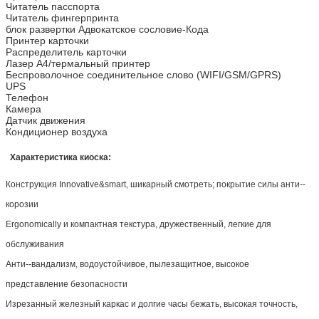
Читатель пасспорта
Читатель фингерпринта
блок развертки Адвокатское сословие-Кода
Принтер карточки
Распределитель карточки
Лазер A4/термальный принтер
Беспроволочное соединительное слово (WIFI/GSM/GPRS)
UPS
Телефон
Камера
Датчик движения
Кондиционер воздуха
Характеристика киоска:
Конструкция Innovative&smart, шикарный смотреть; покрытие силы анти--
корозии
Ergonomically и компактная текстура, дружественный, легкие для
обслуживания
Анти--вандализм, водоустойчивое, пылезащитное, высокое
представление безопасности
Изрезанный железный каркас и долгие часы бежать, высокая точность,