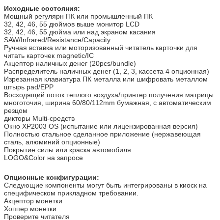
Исходные состояния:
Мощный регулярн ПК или промышленный ПК
32, 42, 46, 55 дюймов выше монитор LCD
32, 42, 46, 55 дюйма или над экраном касания
SAW/Infrared/Resistance/Capacity
Ручная вставка или моторизованный читатель карточки для
читать карточек magnetic/IC
Акцептор наличных денег (20pcs/bundle)
Распределитель наличных денег (1, 2, 3, кассета 4 опционная)
Изрезанная клавиатура ПК металла или шифровать металлом
штырь pad/EPP
Восходящий поток теплого воздуха/принтер получения матрицы
многоточия, ширина 60/80/112mm бумажная, с автоматическим
резцом
дикторы Multi-средств
Окно XP2003 OS (испытание или лицензированная версия)
Полностью стальное сделанное приложение (нержавеющая
сталь, алюминий опционные)
Покрытие силы или краска автомобиля
LOGO&Color на запросе
Опционные конфигурации:
Следующие компоненты могут быть интегрированы в киоск на
специфическом прикладном требовании.
Акцептор монетки
Хоппер монетки
Проверите читателя