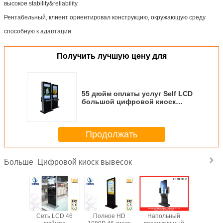
высокое stability&reliability
Рентабельный, клиент ориентировал конструкцию, окружающую среду
способную к адаптации
Получить лучшую цену для
55 дюйм оплаты услуг Self LCD
большой цифровой киоск
вывесок с Multi лингвальных
клавиатуры
Продолжать
Цифровой киоск вывесок
Больше
 оплаты
Сеть LCD 46
Полное HD
Напольный
Цифров б