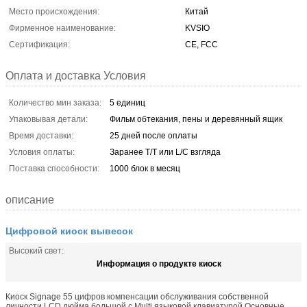
Место происхождения:
Китай
Фирменное наименование:
KVSIO
Сертификация:
CE, FCC
Оплата и доставка Условия
Количество мин заказа:
5 единиц
Упаковывая детали:
Фильм обтекания, пены и деревянный ящик
Время доставки:
25 дней после оплаты
Условия оплаты:
Заранее T/T или L/C взгляда
Поставка способности:
1000 блок в месяц
описание
Цифровой киоск вывесок
Высокий свет:
Информация о продукте киоск
Киоск Signage 55 цифров компенсации обслуживания собственной
личности LCD дюйма большой с Multi языковой клавиатурой Основные