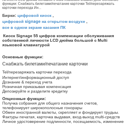
функции: Снабжать билетами/печатание карточки Tel/перезаряжать
карточки перехода Ин...
цифровой киоск
Бирки:
,
цифровой signage на открытом воздухе
,
все в одном экране касания ПК
Киоск Signage 55 цифров компенсации обслуживания
собственной личности LCD дюйма большой с Multi
языковой клавиатурой
Основные функции:
Снабжать билетами/печатание карточки
Tel/перезаряжать карточки перехода
Интернет/информационный доступ
Дознание & переход учета
Розничная приказывая компенсация
Депозируйте и разделите кредитку
Опционные функции:
Получка собрания для общего назначения счетов,
телефонирует широкополосные гонорары
Обмен иностранной валюты, скрепляет и фондирует трудыы.
Фактуры печатая, карточка выдавая, вход-выход multi-средств
Личное удостоверение подлинности, посещаемость, изменение