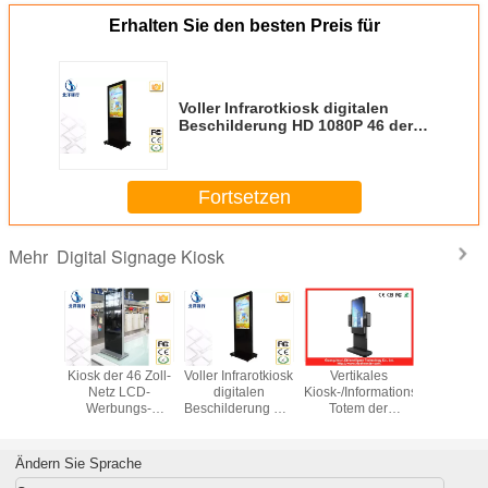
Erhalten Sie den besten Preis für
Voller Infrarotkiosk digitalen
Beschilderung HD 1080P 46 der
Zoll-LED mit Festplattenlaufwerk
500G
Fortsetzen
Digital Signage Kiosk
Mehr
LCD Self
Kiosk der 46 Zoll-
Voller Infrarotkiosk
Vertikales
Großer d
 Zahlung
Netz LCD-
digitalen
Kiosk-/Informations-
Zoll
Digital
Werbungs-
Beschilderung HD
Totem der
wechselwi
Kiosk mit
digitalen
1080P 46 der
digitalen
Informat
lingual
Beschilderung für
Zoll-LED mit
Beschilderung im
Stan
atur
Flughafen-Station
Festplattenlaufwerk
Freien für Hotel
alleindi
Ändern Sie Sprache
500G
beschild