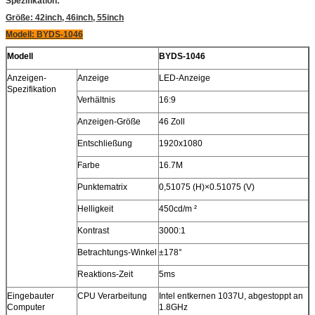
Spezifikation:
Größe: 42inch, 46inch, 55inch
Modell: BYDS-1046
Modell
BYDS-1046
Anzeigen-
Anzeige
LED-Anzeige
Spezifikation
Verhältnis
16:9
Anzeigen-Größe
46 Zoll
Entschließung
1920x1080
Farbe
16.7M
Punktematrix
0,51075 (H)×0.51075 (V)
Helligkeit
450cd/m ²
Kontrast
3000:1
Betrachtungs-Winkel
±178°
Reaktions-Zeit
5ms
Eingebauter
CPU Verarbeitung
Intel entkernen 1037U, abgestoppt an
Computer
1.8GHz