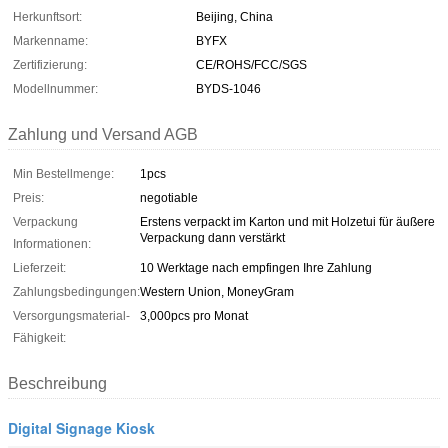
Herkunftsort:
Beijing, China
Markenname:
BYFX
Zertifizierung:
CE/ROHS/FCC/SGS
Modellnummer:
BYDS-1046
Zahlung und Versand AGB
Min Bestellmenge:
1pcs
Preis:
negotiable
Verpackung
Erstens verpackt im Karton und mit Holzetui für äußere
Verpackung dann verstärkt
Informationen:
Lieferzeit:
10 Werktage nach empfingen Ihre Zahlung
Zahlungsbedingungen:
Western Union, MoneyGram
Versorgungsmaterial-
3,000pcs pro Monat
Fähigkeit:
Beschreibung
Digital Signage Kiosk