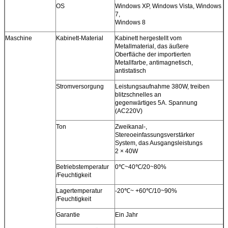
OS
Windows XP, Windows Vista, Windows
7,
Windows 8
Maschine
Kabinett-Material
Kabinett hergestellt vom
Metallmaterial, das äußere
Oberfläche der importierten
Metallfarbe, antimagnetisch,
antistatisch
Stromversorgung
Leistungsaufnahme 380W, treiben
blitzschnelles an
gegenwärtiges 5A. Spannung
(AC220V)
Ton
Zweikanal-,
Stereoeinfassungsverstärker
System, das Ausgangsleistungs
2 × 40W
Betriebstemperatur
0℃~40℃/20~80%
/Feuchtigkeit
Lagertemperatur
-20℃~ +60℃/10~90%
/Feuchtigkeit
Garantie
Ein Jahr