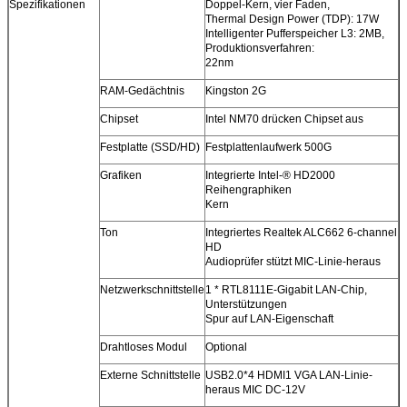
Spezifikationen
Doppel-Kern, vier Faden,
Thermal Design Power (TDP): 17W
Intelligenter Pufferspeicher L3: 2MB,
Produktionsverfahren:
22nm
RAM-Gedächtnis
Kingston 2G
Chipset
Intel NM70 drücken Chipset aus
Festplatte (SSD/HD)
Festplattenlaufwerk 500G
Grafiken
Integrierte Intel-® HD2000
Reihengraphiken
Kern
Ton
Integriertes Realtek ALC662 6-channel
HD
Audioprüfer stützt MIC-Linie-heraus
Netzwerkschnittstelle
1 * RTL8111E-Gigabit LAN-Chip,
Unterstützungen
Spur auf LAN-Eigenschaft
Drahtloses Modul
Optional
Externe Schnittstelle
USB2.0*4 HDMI1 VGA LAN-Linie-
heraus MIC DC-12V