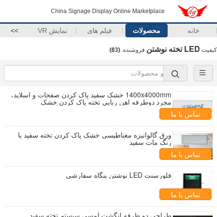
China Signage Display Online Marketplace
خانه
محصولات
فیلم های
نمایش VR
>>
LED تخته نوشتن
کیفیت
فروشنده.
(83)
1400x4000mm خشک سفید پاک کردن صفحات و اسلاید،
مجرد دوطرفه اهن ربایی تخته پاک کردن خشک
تماس با ما
ورق گالوانیزه مغناطیسی خشک پاک کردن تخته سفید با
رنگ مات سفید
تماس با ما
فلورسنت LED نوشتن بنگاه سفارشی
تماس با ما
طراحی دو طرفه انگشت لمسی سیستم تخته سفید