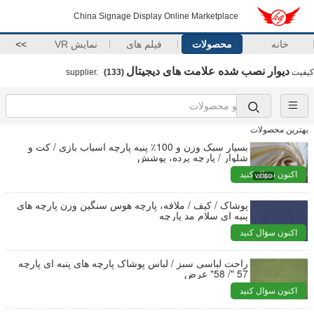
China Signage Display Online Marketplace
خانه
محصولات
فیلم های
نمایش VR
>>
دیوار نصب شده علامت های دیجیتال
کیفیت
supplier.
(133)
بهترین محصولات
بسیار سبک وزن و 100٪ پنبه پارچه اسباب بازی / کت و
شلوار / پارچه پرده، پوشش
اکنون سؤال کنید
پوشاک / کیف / ملافه، پارچه هوس سنگین وزن پارچه های
پنبه ای سلام مد پارچه
اکنون سؤال کنید
راحت لباسی سبز / لباس پوشاک پارچه های پنبه ای پارچه
57 "/ 58" عرض
اکنون سؤال کنید