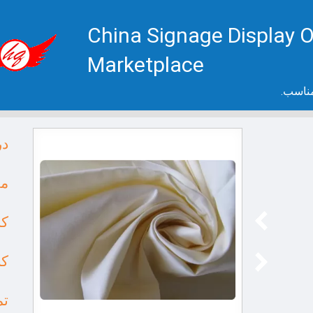
China Signage Display O
Marketplace
مناسب.
در
مح
کا
کن
تم