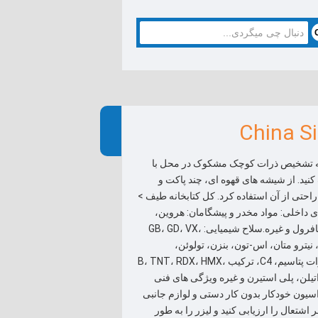
China S
 به تشخیص ذرات کوچک مشکوک در محل با
نید. از شیشه های قهوه ای، چند پاکت و
احتی از آن استفاده کرد. کل کتابخانه طیف >
ز چند زبان کتابخانه های داخلی: مواد مخدر و پیشگامان: هروین،
مورفین، متام-فیتامین، کتامین، کوکائین، MD-MA، فنتانیل، کانابینوئید، اِفِدرین، سافرول و غیره.سلاح شیمیایی: GB، GD، VX،
نول، نیترو متان، اس-تون، بنزن، تولوئن،
استونیتریل، تترا هیدروفوران، کلروفرم و غیره. مواد منفجره: نیترات آمونیوم، نیترات پتاسیم، C4، ترکیب B، TNT، RDX، HMX،
، پاراسیتامول، آنالگین، پلی اتیلن، پلی استیرن و غیره ویژگی های فنی
لی کتابخانه های Ecer کتابخانه های مائوت کتابخانه های UC کالیبراسیون خودکار بدون کار دستی و لوازم جانبی
ال را ارزیابی کنید و لیزر را به طور