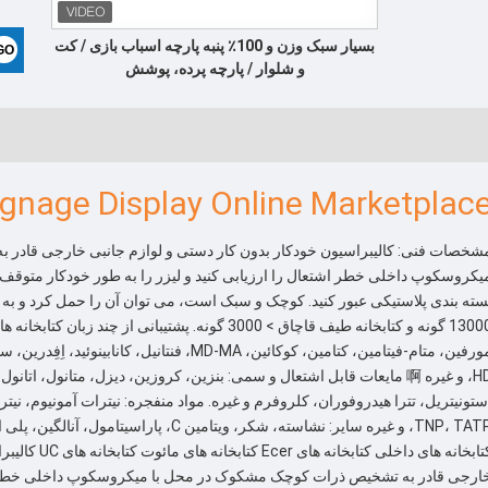
بسیار سبک وزن و 100٪ پنبه پارچه اسباب بازی / کت
و شلوار / پارچه پرده، پوشش
ignage Display Online Marketplac
شخصات فنی: کالیبراسیون خودکار بدون کار دستی و لوازم جانبی خارجی قادر
یکروسکوپ داخلی خطر اشتعال را ارزیابی کنید و لیزر را به طور خودکار متوقف ک
سته بندی پلاستیکی عبور کنید. کوچک و سبک است، می توان آن را حمل کرد و به ر
13000 گونه و کتابخانه طیف قاچاق > 3000 گونه. پشتیبانی ا
HD، و غیره 啊 مایعات قابل اشتعال و سمی: بنزین، کروزین، دیزل، متانول، اتا
TNP، TATP، و غیره سایر: نشاسته، شکر، ویتامین C
کتابخانه های داخ
ارجی قادر به تشخیص ذرات کوچک مشکوک در محل با میکروسکوپ داخلی خطر اشتع