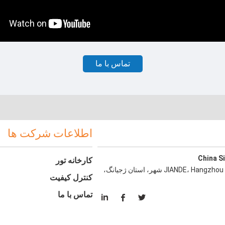
تماس با ما
اطلاعات شرکت ها
China S
کارخانه تور
شرق شهر پارک صنعتی، Qiantan شهر، JIANDE، Hangzhou شهر، استان ژجیانگ،
کنترل کیفیت
تماس با ما