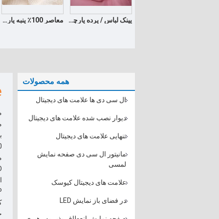
پینک لباس / پرده پارچه پنبه پارچه 100 توسط 120gsm حیاط
معاصر 100٪ پنبه پارچه لباس زیر تنفس 120-135gsm پارچه
همه محصولات
e
ال سی دی ها علامت های دیجیتال
م
دیوار نصب شده علامت های دیجیتال
م
ب
تنهایی علامت های دیجیتال
مانیتور ال سی دی صفحه نمایش
لمسی
علامت های دیجیتال کیوسک
در فضای باز نمایش LED
خ
صفحه نمایش انعطاف پذیر به رهبری