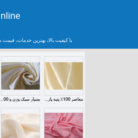
nline
با کیفیت بالا، بهترین خدمات، قیمت 
معاصر 100٪ پنبه پارچه پوشش / مبل پارچه
بسیار سبک وزن و 100٪ پنبه پارچه اسباب بازی / کت و شلوار / پارچه پرده، پوشش