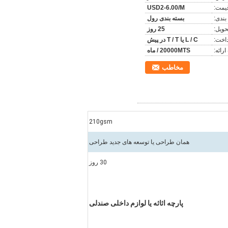
یمت:
USD2-6.00/M
بندی:
بسته بندی رول
حویل:
25 روز
اخت:
L / C یا T / T در پیش
ارائه:
20000MTS / ماه
مخاطب
210gsm
همان طراحی یا توسعه های جدید طراحی
30 روز
پارچه اثاثه یا لوازم داخلی صندلی