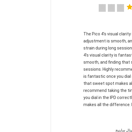
"The Pico 4's visual clarit
adjustment is smooth, and
strain during long sessio
4's visual clarity is fant
smooth, and finding that 
sessions. Highly recommend
is fantastic once you dial
that sweet spot makes all
recommend taking the time 
you dial in the IPD corre
makes all the difference. 
ال ساینیج