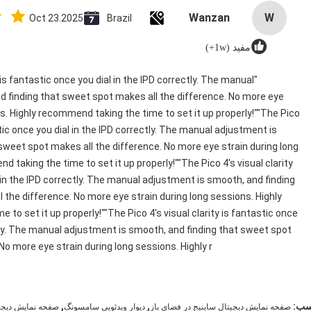
Wanzan
W
Oct 23.2025
Brazil
مفید (1w+)
y is fantastic once you dial in the IPD correctly. The manual
 finding that sweet spot makes all the difference. No more eye
ns. Highly recommend taking the time to set it up properly!""The Pico
astic once you dial in the IPD correctly. The manual adjustment is
sweet spot makes all the difference. No more eye strain during long
 taking the time to set it up properly!""The Pico 4's visual clarity
 in the IPD correctly. The manual adjustment is smooth, and finding
 the difference. No more eye strain during long sessions. Highly
to set it up properly!""The Pico 4's visual clarity is fantastic once
ctly. The manual adjustment is smooth, and finding that sweet spot
No more eye strain during long sessions. Highly r
,
,
سب:
صفحه نمایش دیجیتال ساینیج در فضای باز
دیوار ویدئویی سامسونگ
صفحه نمایش دیجیت