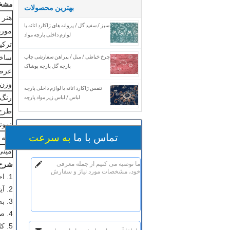
مشخ
بهترین محصولات
هنر 
سبز / سفید گل / پروانه های ژاکارد اثاثه یا
مورد
لوازم داخلی پارچه مواد
ترکی
ساخ
چرخ خیاطی / مبل / پیراهن سفارشی چاپ
پارچه گل پارچه پوشاک
عرض
وزن
تنفس ژاکارد اثاثه یا لوازم داخلی پارچه
رنگ
لباس / لباس زیر مواد پارچه
طرح 
نمونه
تماس با ما
به سرعت
فله 
مینی
شرح
1. احساس دست بسیار خوب است.
2. آیتم های بسیار در حال اجرا برای clotse.
3. به ویژه برای مارک های عرضه است.
4. صادرات به ایالات متحده آمریکا، بازار اروپا است.
5. کارخانه ما این وضعیت تولید شده است بیش از 10 سال، دارای تجربه بسیار بزرگ بر روی آن.