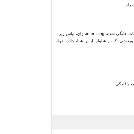
شرت، کیف، اسباب بازی ملافه، پارچه هوس، پوشش، پرده، لباس، پوشاک، منسوجات خانگی شده، interlining، ژان، لباس زیر
 ورزشی، کت و شلوار، لباس شنا، چادر، حوله،