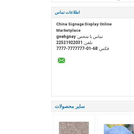
اطلاعات تماس
China Signage Display Online
Marketplace
تماس با شخص:
yangheng
تلفن:
13022912522
فکس:
86-10-7777777-7777
سایر محصولات