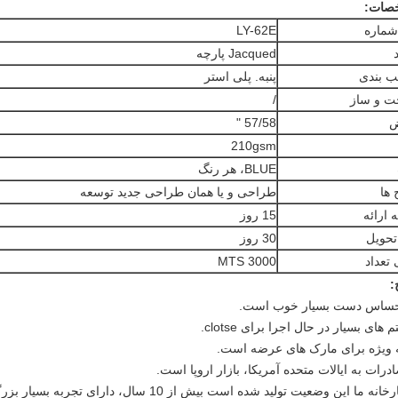
صات:
شماره
LY-62E
Jacqued پارچه
ب بندی
پنبه. پلی استر
ت و ساز
/
57/58 "
210gsm
BLUE، هر رنگ
ها
طراحی و یا همان طراحی جدید توسعه
 ارائه
15 روز
تحویل
30 روز
 تعداد
3000 MTS
: