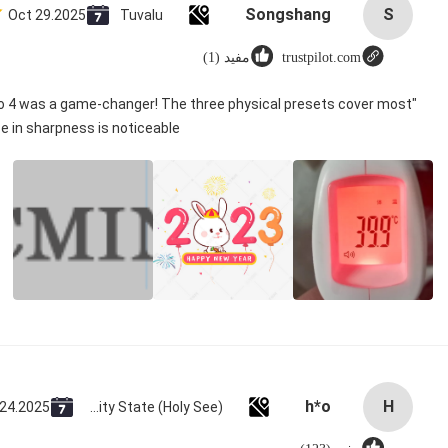
Songshang
S
Oct 29.2025
Tuvalu
trustpilot.com
مفید (1)
ico 4 was a game-changer! The three physical presets cover most
e in sharpness is noticeable.
h*o
H
 24.2025
Vatican City State (Holy See)