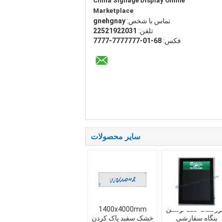
China Signage Display Online
Marketplace
تماس با شخص:
yangheng
تلفن:
13022912522
فکس:
86-10-7777777-7777
سایر محصولات
فلورسنت LED نوشتن
1400x4000mm
بنگاه سفارشی
خشک سفید پاک کردن