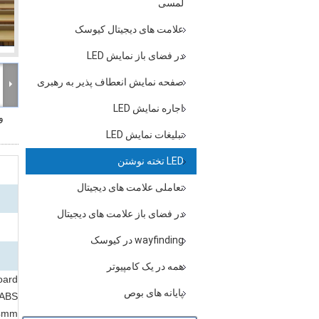
لمسی
علامت های دیجیتال کیوسک
در فضای باز نمایش LED
صفحه نمایش انعطاف پذیر به رهبری
اجاره نمایش LED
و
تبلیغات نمایش LED
LED تخته نوشتن
تعاملی علامت های دیجیتال
در فضای باز علامت های دیجیتال
wayfinding در کیوسک
همه در یک کامپیوتر
oard
پایانه های بوص
 ABS
.4mm