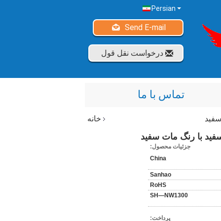
Persian
Send E-mail
درخواست نقل قول
تماس با ما
سفید
خانه
فید با رنگ مات سفید
جزئیات محصول:
China
Sanhao
RoHS
SH—NW1300
پرداخت: