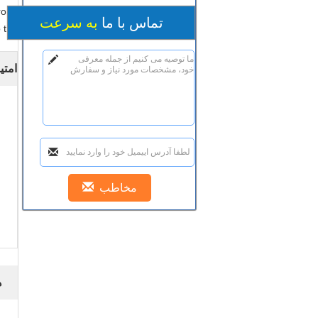
rong
تماس با ما
به سرعت
 the
امتی
ه