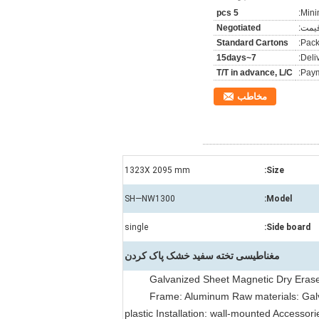
5 pcs
Mini
یمت:
Negotiated
Standard Cartons
Pack
7~15days
Deli
T/T in advance, L/C
Paym
مخاطب
1323X 2095 mm
Size:
SH—NW1300
Model:
single
Side board:
مغناطیسی تخته سفید خشک پاک کردن
Galvanized Sheet Magnetic Dry Erase 
Frame: Aluminum Raw materials: Gal
plastic Installation: wall-mounted Accessor