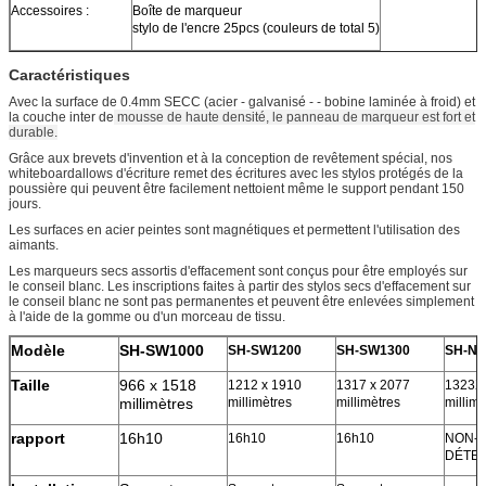
Accessoires :
Boîte de marqueur
stylo de l'encre 25pcs (couleurs de total 5)
Caractéristiques
Avec la surface de 0.4mm SECC (acier - galvanisé - - bobine laminée à froid) et
la couche inter de
mousse de haute densité, le panneau de marqueur est fort et
durable.
Grâce aux brevets d'invention et à la conception de revêtement spécial, nos
whiteboardallows d'écriture remet des écritures avec les stylos protégés de la
poussière qui peuvent être facilement nettoient même le support pendant 150
jours.
Les surfaces en acier peintes sont magnétiques et permettent l'utilisation des
aimants.
Les marqueurs secs assortis d'effacement sont conçus pour être employés sur
le conseil blanc. Les inscriptions faites à partir des stylos secs d'effacement sur
le conseil blanc ne sont pas permanentes et peuvent être enlevées simplement
à l'aide de la gomme ou d'un morceau de tissu.
Modèle
SH-SW1000
SH-SW1200
SH-SW1300
SH-N
Taille
966 x 1518
1212 x 1910
1317 x 2077
1323X
millimètres
millimètres
millimètres
millimè
rapport
16h10
16h10
16h10
NON-
DÉTE