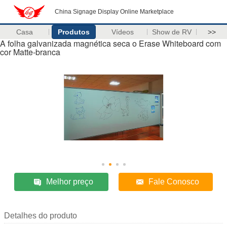
China Signage Display Online Marketplace
Casa
Produtos
Vídeos
Show de RV
>>
A folha galvanizada magnética seca o Erase Whiteboard com
cor Matte-branca
Melhor preço
Fale Conosco
Detalhes do produto