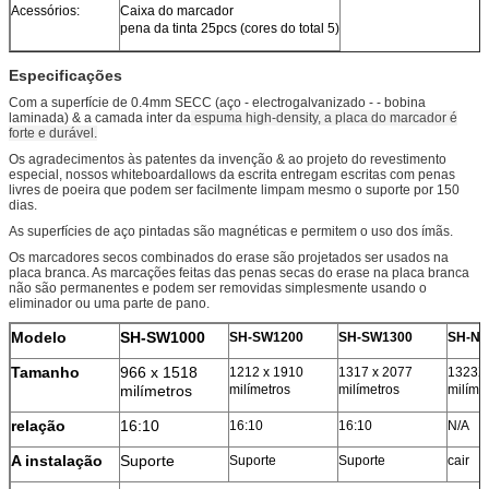
Acessórios:
Caixa do marcador
pena da tinta 25pcs (cores do total 5)
Especificações
Com a superfície de 0.4mm SECC (aço - electrogalvanizado - - bobina
laminada) & a camada inter da
espuma high-density, a placa do marcador é
forte e durável.
Os agradecimentos às patentes da invenção & ao projeto do revestimento
especial, nossos whiteboardallows da escrita entregam escritas com penas
livres de poeira que podem ser facilmente limpam mesmo o suporte por 150
dias.
As superfícies de aço pintadas são magnéticas e permitem o uso dos ímãs.
Os marcadores secos combinados do erase são projetados ser usados na
placa branca. As marcações feitas das penas secas do erase na placa branca
não são permanentes e podem ser removidas simplesmente usando o
eliminador ou uma parte de pano.
Modelo
SH-SW1000
SH-SW1200
SH-SW1300
SH-N
Tamanho
966 x 1518
1212 x 1910
1317 x 2077
1323X
milímetros
milímetros
milímetros
milíme
relação
16:10
16:10
16:10
N/A
A instalação
Suporte
Suporte
Suporte
cair