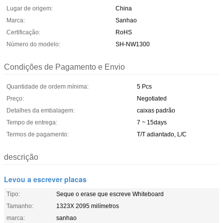
Lugar de origem:
China
Marca:
Sanhao
Certificação:
RoHS
Número do modelo:
SH-NW1300
Condições de Pagamento e Envio
Quantidade de ordem mínima:
5 Pcs
Preço:
Negotiated
Detalhes da embalagem:
caixas padrão
Tempo de entrega:
7 ~ 15days
Termos de pagamento:
T/T adiantado, L/C
descrição
Levou a escrever placas
Tipo:
Seque o erase que escreve Whiteboard
Tamanho:
1323X 2095 milímetros
marca:
sanhao