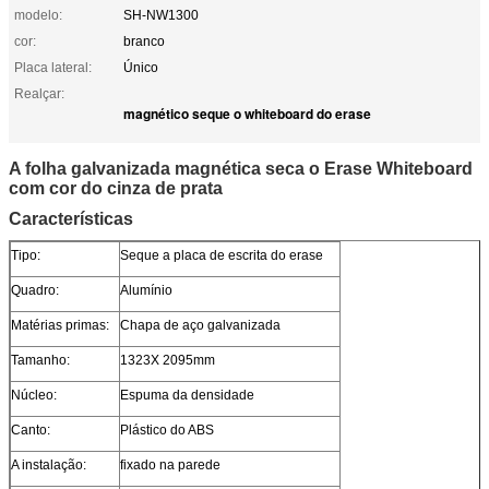
modelo:
SH-NW1300
cor:
branco
Placa lateral:
Único
Realçar:
magnético seque o whiteboard do erase
A folha galvanizada magnética seca o Erase Whiteboard
com cor do cinza de prata
Características
Tipo:
Seque a placa de escrita do erase
Quadro:
Alumínio
Matérias primas:
Chapa de aço galvanizada
Tamanho:
1323X 2095mm
Núcleo:
Espuma da densidade
Canto:
Plástico do ABS
A instalação:
fixado na parede