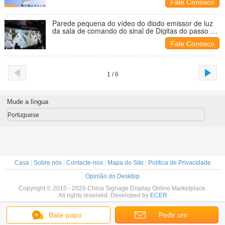
Fale Conosco
Parede pequena do vídeo do diodo emissor de luz
da sala de comando do sinal de Digitas do passo do
diodo emissor de luz do preto de alta resolução de
Fale Conosco
P1.9mm
1 / 6
Mude a língua
Portuguese
Casa
|
Sobre nós
|
Contacte-nos
|
Mapa do Site
|
Política de Privacidade
Opinião do Desktop
Copyright © 2015 - 2026 China Signage Display Online Marketplace.
All rights reserved. Developed by
ECER
Bate-papo
Pedir um