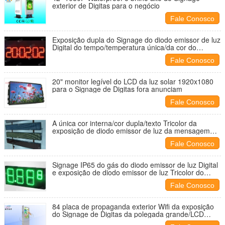
exterior de Digitas para o negócio
Fale Conosco
Exposição dupla do Signage do diodo emissor de luz
Digital do tempo/temperatura única/da cor do
número de diodo emissor de luz
Fale Conosco
20" monitor legível do LCD da luz solar 1920x1080
para o Signage de Digitas fora anunciam
Fale Conosco
A única cor interna/cor dupla/texto Tricolor da
exposição de diodo emissor de luz da mensagem
representam tela movente
Fale Conosco
Signage IP65 do gás do diodo emissor de luz Digital
e exposição de diodo emissor de luz Tricolor do
número do brilho alto
Fale Conosco
84 placa de propaganda exterior Wifi da exposição
do Signage de Digitas da polegada grande/LCD
Digitas 3G