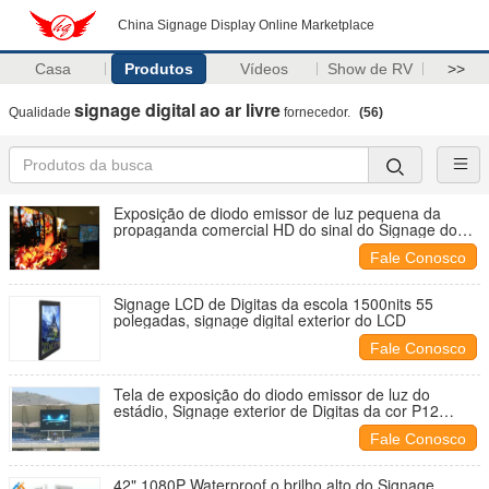
China Signage Display Online Marketplace
Casa
Produtos
Vídeos
Show de RV
>>
signage digital ao ar livre
Qualidade
fornecedor.
(56)
Exposição de diodo emissor de luz pequena da
propaganda comercial HD do sinal do Signage do
diodo emissor de luz Digital do passo P2.5mm
Fale Conosco
Signage LCD de Digitas da escola 1500nits 55
polegadas, signage digital exterior do LCD
Fale Conosco
Tela de exposição do diodo emissor de luz do
estádio, Signage exterior de Digitas da cor P12
completa
Fale Conosco
42" 1080P Waterproof o brilho alto do Signage