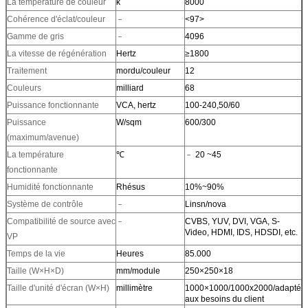
La température de couleur
k
8000
Cohérence d'éclat/couleur
﹣
<97>
Gamme de gris
﹣
4096
La vitesse de régénération
Hertz
≥1800
Traitement
mordu/couleur
12
Couleurs
milliard
68
Puissance fonctionnante
VCA, hertz
100-240,50/60
Puissance
W/sqm
600/300
(maximum/avenue)
La température
℃
﹣ 20 ~45
fonctionnante
Humidité fonctionnante
Rhésus
10%~90%
Système de contrôle
﹣
Linsn/nova
Compatibilité de source avec
﹣
CVBS, YUV, DVI, VGA, S-
Video, HDMI, IDS, HDSDI, etc.
VP
Temps de la vie
Heures
85.000
Taille (W×H×D)
mm/module
250×250×18
Taille d'unité d'écran (W×H)
millimètre
1000×1000/1000x2000/adapté
aux besoins du client