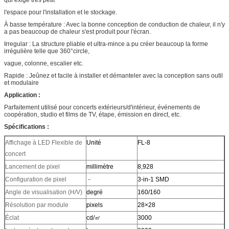
qui exige très petit
l'espace pour l'installation et le stockage.
À basse température : Avec la bonne conception de conduction de chaleur, il n'y
a pas beaucoup de chaleur s'est produit pour l'écran.
Irregular : La structure pliable et ultra-mince a pu créer beaucoup la forme
irrégulière telle que 360°circle,
vague, colonne, escalier etc.
Rapide : Jeûnez et facile à installer et démanteler avec la conception sans outil
et modulaire
Application :
Parfaitement utilisé pour concerts extérieurs/d'intérieur, événements de
coopération, studio et films de TV, étape, émission en direct, etc.
Spécifications :
Affichage à LED Flexible de
Unité
FL-8
concert
Lancement de pixel
millimètre
8,928
Configuration de pixel
﹣
3-in-1 SMD
Angle de visualisation (H/V)
degré
160/160
Résolution par module
pixels
28×28
Éclat
cd/㎡
3000