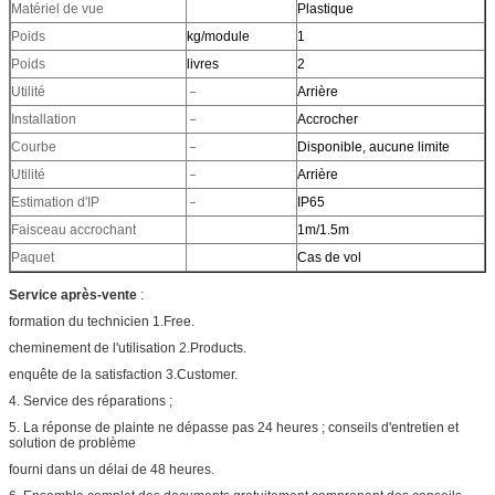
Matériel de vue
Plastique
Poids
kg/module
1
Poids
livres
2
Utilité
﹣
Arrière
Installation
﹣
Accrocher
Courbe
﹣
Disponible, aucune limite
Utilité
﹣
Arrière
Estimation d'IP
﹣
IP65
Faisceau accrochant
1m/1.5m
Paquet
Cas de vol
Service après-vente
:
formation du technicien 1.Free.
cheminement de l'utilisation 2.Products.
enquête de la satisfaction 3.Customer.
4. Service des réparations ;
5. La réponse de plainte ne dépasse pas 24 heures ; conseils d'entretien et
solution de problème
fourni dans un délai de 48 heures.