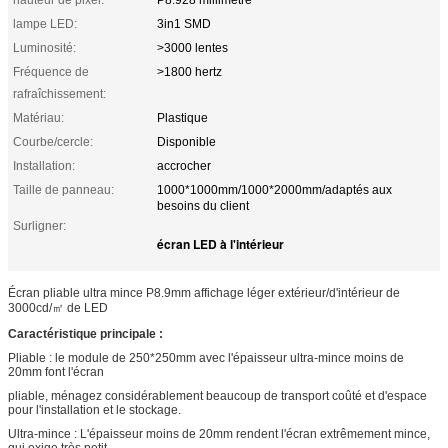
hauteur de pixel:
P8.928 millimètre
lampe LED:
3in1 SMD
Luminosité:
>3000 lentes
Fréquence de
>1800 hertz
rafraîchissement:
Matériau:
Plastique
Courbe/cercle:
Disponible
Installation:
accrocher
Taille de panneau:
1000*1000mm/1000*2000mm/adaptés aux
besoins du client
Surligner:
écran LED à l'intérieur
Écran pliable ultra mince P8.9mm affichage léger extérieur/d'intérieur de
3000cd/㎡ de LED
Caractéristique principale :
Pliable : le module de 250*250mm avec l'épaisseur ultra-mince moins de
20mm font l'écran
pliable, ménagez considérablement beaucoup de transport coûté et d'espace
pour l'installation et le stockage.
Ultra-mince : L'épaisseur moins de 20mm rendent l'écran extrêmement mince,