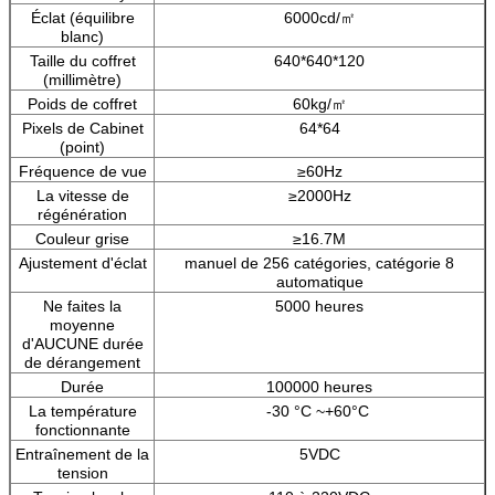
Éclat (équilibre
6000cd/㎡
blanc)
Taille du coffret
640*640*120
(millimètre)
Poids de coffret
60kg/㎡
Pixels de Cabinet
64*64
(point)
Fréquence de vue
≥60Hz
La vitesse de
≥2000Hz
régénération
Couleur grise
≥16.7M
Ajustement d'éclat
manuel de 256 catégories, catégorie 8
automatique
Ne faites la
5000 heures
moyenne
d'AUCUNE durée
de dérangement
Durée
100000 heures
La température
-30 °C ~+60°C
fonctionnante
Entraînement de la
5VDC
tension