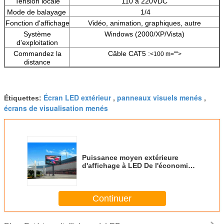
Tension locale
110 à 220VDC
Mode de balayage
1/4
Fonction d'affichage
Vidéo, animation, graphiques, autre
Système
Windows (2000/XP/Vista)
d'exploitation
Commandez la
Câble CAT5 :
<100 m="">
distance
Écran LED extérieur
panneaux visuels menés
Étiquettes:
,
,
écrans de visualisation menés
Puissance moyen extérieure
d'affichage à LED De l'économie
d'énergie P10 150W/㎡
Continuer