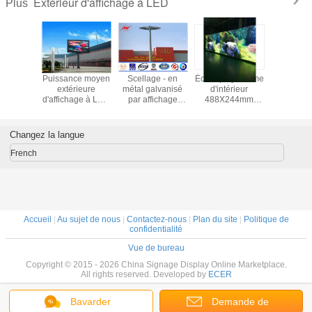
Extérieur d'affichage à LED
Plus
licité
Puissance moyen
Scellage - en
Écran polychrome
Écran pliab
térieure
extérieure
métal galvanisé
d'intérieur
mince P
hrome
d'affichage à LED
par affichage
488X244mm
affichage
able de
De l'économie
mené extérieur
d'affichage à LED
extérieur/d
neau
d'énergie P10
Polonais léger
De bâti de
de 3000c
hage P5
150W/㎡
pour l'éclairage
parenthèse de
LE
Changez la langue
d'aéroport
P7.62mm
French
Accueil
|
Au sujet de nous
|
Contactez-nous
|
Plan du site
|
Politique de
confidentialité
Vue de bureau
Copyright © 2015 - 2026 China Signage Display Online Marketplace.
All rights reserved. Developed by
ECER
Bavarder
Demande de