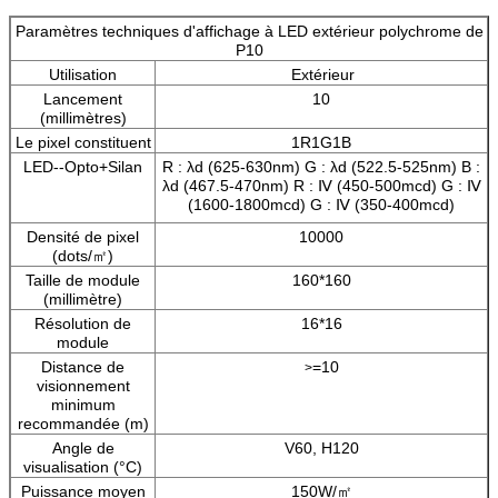
Paramètres techniques d'affichage à LED extérieur polychrome de
P10
Utilisation
Extérieur
Lancement
10
(millimètres)
Le pixel constituent
1R1G1B
LED--Opto+Silan
R : λd (625-630nm) G : λd (522.5-525nm) B :
λd (467.5-470nm) R : Ⅳ (450-500mcd) G : Ⅳ
(1600-1800mcd) G : Ⅳ (350-400mcd)
Densité de pixel
10000
(dots/㎡)
Taille de module
160*160
(millimètre)
Résolution de
16*16
module
Distance de
=10
>
visionnement
minimum
recommandée (m)
Angle de
V60, H120
visualisation (°C)
Puissance moyen
150W/㎡