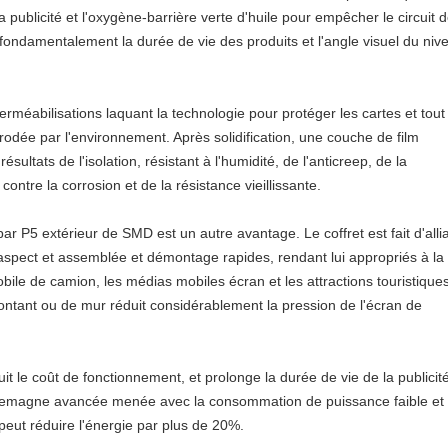
la publicité et l'oxygène-barrière verte d'huile pour empêcher le circuit 
e fondamentalement la durée de vie des produits et l'angle visuel du niv
erméabilisations laquant la technologie pour protéger les cartes et tout
odée par l'environnement. Après solidification, une couche de film
ésultats de l'isolation, résistant à l'humidité, de l'anticreep, de la
contre la corrosion et de la résistance vieillissante.
par P5 extérieur de SMD est un autre avantage. Le coffret est fait d'alli
l aspect et assemblée et démontage rapides, rendant lui appropriés à la
bile de camion, les médias mobiles écran et les attractions touristique
 montant ou de mur réduit considérablement la pression de l'écran de
 le coût de fonctionnement, et prolonge la durée de vie de la publicit
Allemagne avancée menée avec la consommation de puissance faible et
 peut réduire l'énergie par plus de 20%.