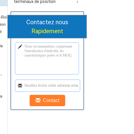
terminaux de position
-Roi
Contactez nous
tion
Rapidement
é
de
-
la