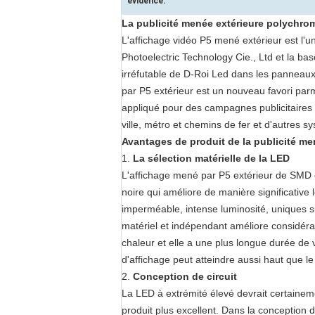
évidence:
La publicité menée extérieure polychro
L'affichage vidéo P5 mené extérieur est l'u
Photoelectric Technology Cie., Ltd et la ba
irréfutable de D-Roi Led dans les panneau
par P5 extérieur est un nouveau favori parm
appliqué pour des campagnes publicitaires 
ville, métro et chemins de fer et d'autres s
Avantages de produit de la publicité men
1.
La sélection matérielle de la LED
L'affichage mené par P5 extérieur de SMD 
noire qui améliore de manière significative l
imperméable, intense luminosité, uniques s
matériel et indépendant améliore considérabl
chaleur et elle a une plus longue durée de 
d'affichage peut atteindre aussi haut que l
2.
Conception de circuit
La LED à extrémité élevé devrait certaineme
produit plus excellent. Dans la conception 