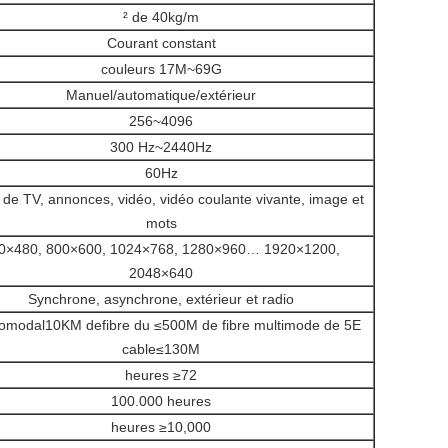
² de 40kg/m
Courant constant
couleurs 17M~69G
Manuel/automatique/extérieur
256~4096
300 Hz~2440Hz
60Hz
de TV, annonces, vidéo, vidéo coulante vivante, image et
mots
0×480, 800×600, 1024×768, 1280×960… 1920×1200,
2048×640
Synchrone, asynchrone, extérieur et radio
modal10KM defibre du
≤
500M de fibre multimode de 5E
cable≤130M
heures ≥72
100.000 heures
heures ≥10,000