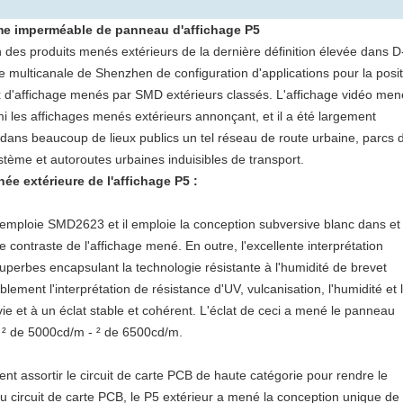
me imperméable de panneau d'affichage P5
n des produits menés extérieurs de la dernière définition élevée dans D
se multicanale de Shenzhen de configuration d'applications pour la posi
x d'affichage menés par SMD extérieurs classés. L'affichage vidéo men
i les affichages menés extérieurs annonçant, et il a été largement
dans beaucoup de lieux publics un tel réseau de route urbaine, parcs 
ystème et autoroutes urbaines induisibles de transport.
ée extérieure de l'affichage P5 :
emploie SMD2623 et il emploie la conception subversive blanc dans et 
e contraste de l'affichage mené. En outre, l'excellente interprétation
uperbes encapsulant la technologie résistante à l'humidité de brevet
ement l'interprétation de résistance d'UV, vulcanisation, l'humidité et 
vie et à un éclat stable et cohérent. L'éclat de ceci a mené le panneau
e ² de 5000cd/m - ² de 6500cd/m.
nt assortir le circuit de carte PCB de haute catégorie pour rendre le
du circuit de carte PCB, le P5 extérieur a mené la conception unique de