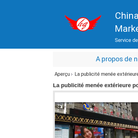
China
Mark
Service de 
A propos de 
Aperçu
La publicité menée extérieu
La publicité menée extérieure 