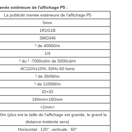
née extérieure de l'affichage P5 :
La publicité menée extérieure de l'affichage P5
5mm
1R1G1B
SMD346
² de 40000/m
1/4
² du
²
-7000cd/m de 5000cd/m
AC110V±10%, 50Hz-60 hertz
² de 350W/m
² de 1100W/m
32×32
160mm×160mm
<1mm>
m (plus est la taille de l'affichage est grande, le grand la
distance évidente sera)
Horizontal : 120°, verticale : 60°