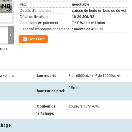
Prix:
negotiable
Détails d'emballage:
caisse de boîte en bois ou de vol
Délai de livraison:
10-20 JOURS
Conditions de paiement:
T / T, Western Union
Capacité d'approvisionnement:
² /month de 4000m
Contact
ieure
à vendre
Luminosité:
² de 6500cd/m - ² de 10000cd/m
10mm
hauteur de pixel:
Couleur de
couleurs 17M~69G
l'affichage:
ichage