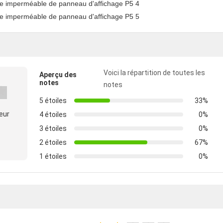
Voici la répartition de toutes les
Aperçu des
notes
notes
5 étoiles
33%
eur
4 étoiles
0%
3 étoiles
0%
2 étoiles
67%
1 étoiles
0%